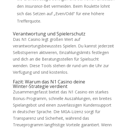
den
Insurance
‑Bet vermeiden. Beim Roulette lohnt
sich das Setzen auf „Even/Odd“ für eine höhere
Trefferquote.
Verantwortung und Spielerschutz
Das N1 Casino legt großen Wert auf
verantwortungsbewusstes Spielen. Du kannst jederzeit
Selbstsperren aktivieren, Einzahlungslimits festlegen
und dich an die Beratungsstellen für Spielsucht
wenden. Diese Tools stehen dir rund um die Uhr zur
Verfügung und sind kostenlos.
Fazit: Warum das N1 Casino deine
Winter‑Strategie verdient
Zusammengefasst bietet das N1 Casino ein starkes
Bonus‑Programm, schnelle Auszahlungen, ein breites
Spielangebot und einen zuverlässigen Kundensupport
in deutscher Sprache. Die MGA‑Lizenz sorgt für
Transparenz und Sicherheit, während das
Treueprogramm langfristige Vorteile garantiert. Wenn