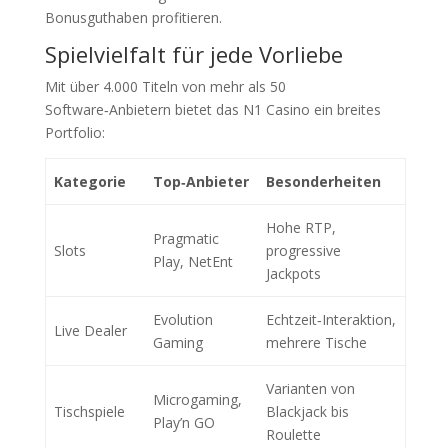
Bonusguthaben profitieren.
Spielvielfalt für jede Vorliebe
Mit über 4.000 Titeln von mehr als 50
Software‑Anbietern bietet das N1 Casino ein breites
Portfolio:
Kategorie
Top‑Anbieter
Besonderheiten
Hohe RTP,
Pragmatic
Slots
progressive
Play, NetEnt
Jackpots
Evolution
Echtzeit‑Interaktion,
Live Dealer
Gaming
mehrere Tische
Varianten von
Microgaming,
Tischspiele
Blackjack bis
Play’n GO
Roulette