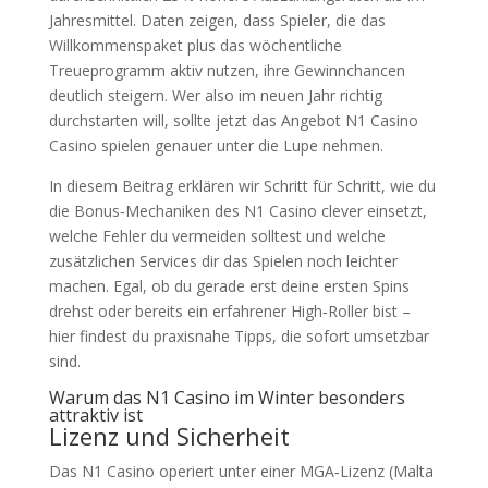
Jahresmittel. Daten zeigen, dass Spieler, die das
Willkommenspaket plus das wöchentliche
Treueprogramm aktiv nutzen, ihre Gewinnchancen
deutlich steigern. Wer also im neuen Jahr richtig
durchstarten will, sollte jetzt das Angebot N1 Casino
Casino spielen genauer unter die Lupe nehmen.
In diesem Beitrag erklären wir Schritt für Schritt, wie du
die Bonus‑Mechaniken des N1 Casino clever einsetzt,
welche Fehler du vermeiden solltest und welche
zusätzlichen Services dir das Spielen noch leichter
machen. Egal, ob du gerade erst deine ersten Spins
drehst oder bereits ein erfahrener High‑Roller bist –
hier findest du praxisnahe Tipps, die sofort umsetzbar
sind.
Warum das N1 Casino im Winter besonders
attraktiv ist
Lizenz und Sicherheit
Das N1 Casino operiert unter einer MGA‑Lizenz (Malta