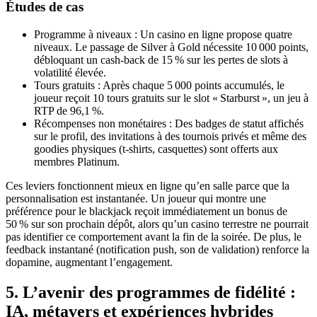
Études de cas
Programme à niveaux : Un casino en ligne propose quatre
niveaux. Le passage de Silver à Gold nécessite 10 000 points,
débloquant un cash‑back de 15 % sur les pertes de slots à
volatilité élevée.
Tours gratuits : Après chaque 5 000 points accumulés, le
joueur reçoit 10 tours gratuits sur le slot « Starburst », un jeu à
RTP de 96,1 %.
Récompenses non monétaires : Des badges de statut affichés
sur le profil, des invitations à des tournois privés et même des
goodies physiques (t-shirts, casquettes) sont offerts aux
membres Platinum.
Ces leviers fonctionnent mieux en ligne qu’en salle parce que la
personnalisation est instantanée. Un joueur qui montre une
préférence pour le blackjack reçoit immédiatement un bonus de
50 % sur son prochain dépôt, alors qu’un casino terrestre ne pourrait
pas identifier ce comportement avant la fin de la soirée. De plus, le
feedback instantané (notification push, son de validation) renforce la
dopamine, augmentant l’engagement.
5. L’avenir des programmes de fidélité :
IA, métavers et expériences hybrides