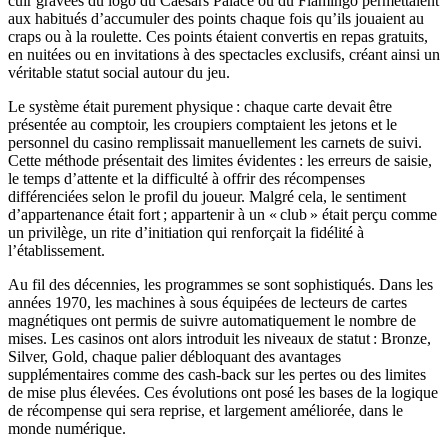
cuir gravées du logo du Caesars Palace ou du Flamingo permettaient
aux habitués d’accumuler des points chaque fois qu’ils jouaient au
craps ou à la roulette. Ces points étaient convertis en repas gratuits,
en nuitées ou en invitations à des spectacles exclusifs, créant ainsi un
véritable statut social autour du jeu.
Le système était purement physique : chaque carte devait être
présentée au comptoir, les croupiers comptaient les jetons et le
personnel du casino remplissait manuellement les carnets de suivi.
Cette méthode présentait des limites évidentes : les erreurs de saisie,
le temps d’attente et la difficulté à offrir des récompenses
différenciées selon le profil du joueur. Malgré cela, le sentiment
d’appartenance était fort ; appartenir à un « club » était perçu comme
un privilège, un rite d’initiation qui renforçait la fidélité à
l’établissement.
Au fil des décennies, les programmes se sont sophistiqués. Dans les
années 1970, les machines à sous équipées de lecteurs de cartes
magnétiques ont permis de suivre automatiquement le nombre de
mises. Les casinos ont alors introduit les niveaux de statut : Bronze,
Silver, Gold, chaque palier débloquant des avantages
supplémentaires comme des cash‑back sur les pertes ou des limites
de mise plus élevées. Ces évolutions ont posé les bases de la logique
de récompense qui sera reprise, et largement améliorée, dans le
monde numérique.