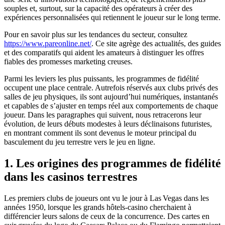
souples et, surtout, sur la capacité des opérateurs à créer des
expériences personnalisées qui retiennent le joueur sur le long terme.
Pour en savoir plus sur les tendances du secteur, consultez
https://www.pareonline.net/
. Ce site agrège des actualités, des guides
et des comparatifs qui aident les amateurs à distinguer les offres
fiables des promesses marketing creuses.
Parmi les leviers les plus puissants, les programmes de fidélité
occupent une place centrale. Autrefois réservés aux clubs privés des
salles de jeu physiques, ils sont aujourd’hui numériques, instantanés
et capables de s’ajuster en temps réel aux comportements de chaque
joueur. Dans les paragraphes qui suivent, nous retracerons leur
évolution, de leurs débuts modestes à leurs déclinaisons futuristes,
en montrant comment ils sont devenus le moteur principal du
basculement du jeu terrestre vers le jeu en ligne.
1. Les origines des programmes de fidélité
dans les casinos terrestres
Les premiers clubs de joueurs ont vu le jour à Las Vegas dans les
années 1950, lorsque les grands hôtels‑casino cherchaient à
différencier leurs salons de ceux de la concurrence. Des cartes en