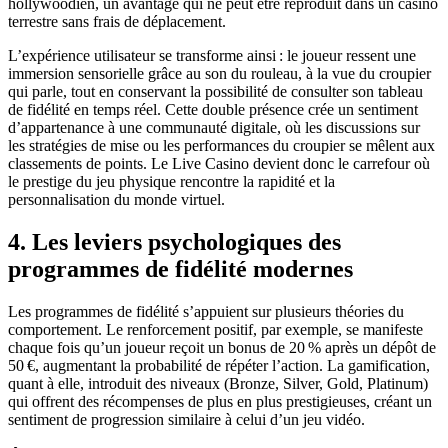
hollywoodien, un avantage qui ne peut être reproduit dans un casino
terrestre sans frais de déplacement.
L’expérience utilisateur se transforme ainsi : le joueur ressent une
immersion sensorielle grâce au son du rouleau, à la vue du croupier
qui parle, tout en conservant la possibilité de consulter son tableau
de fidélité en temps réel. Cette double présence crée un sentiment
d’appartenance à une communauté digitale, où les discussions sur
les stratégies de mise ou les performances du croupier se mêlent aux
classements de points. Le Live Casino devient donc le carrefour où
le prestige du jeu physique rencontre la rapidité et la
personnalisation du monde virtuel.
4. Les leviers psychologiques des
programmes de fidélité modernes
Les programmes de fidélité s’appuient sur plusieurs théories du
comportement. Le renforcement positif, par exemple, se manifeste
chaque fois qu’un joueur reçoit un bonus de 20 % après un dépôt de
50 €, augmentant la probabilité de répéter l’action. La gamification,
quant à elle, introduit des niveaux (Bronze, Silver, Gold, Platinum)
qui offrent des récompenses de plus en plus prestigieuses, créant un
sentiment de progression similaire à celui d’un jeu vidéo.