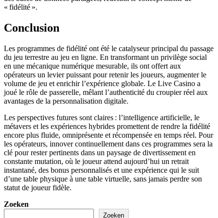
« fidélité ».
Conclusion
Les programmes de fidélité ont été le catalyseur principal du passage
du jeu terrestre au jeu en ligne. En transformant un privilège social
en une mécanique numérique mesurable, ils ont offert aux
opérateurs un levier puissant pour retenir les joueurs, augmenter le
volume de jeu et enrichir l’expérience globale. Le Live Casino a
joué le rôle de passerelle, mêlant l’authenticité du croupier réel aux
avantages de la personnalisation digitale.
Les perspectives futures sont claires : l’intelligence artificielle, le
métavers et les expériences hybrides promettent de rendre la fidélité
encore plus fluide, omniprésente et récompensée en temps réel. Pour
les opérateurs, innover continuellement dans ces programmes sera la
clé pour rester pertinents dans un paysage de divertissement en
constante mutation, où le joueur attend aujourd’hui un retrait
instantané, des bonus personnalisés et une expérience qui le suit
d’une table physique à une table virtuelle, sans jamais perdre son
statut de joueur fidèle.
Zoeken
Zoeken