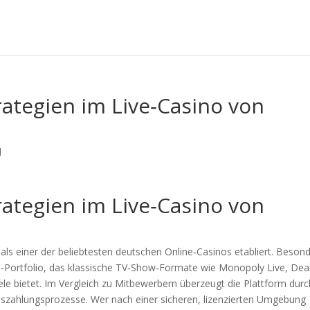
rategien im Live‑Casino von
d
rategien im Live‑Casino von
 als einer der beliebtesten deutschen Online‑Casinos etabliert. Beson
‑Portfolio, das klassische TV‑Show‑Formate wie Monopoly Live, Dea
ele bietet. Im Vergleich zu Mitbewerbern überzeugt die Plattform durc
uszahlungsprozesse. Wer nach einer sicheren, lizenz­ierten Umgebung