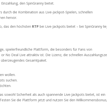
inzahlung, den SpinGranny bietet.
rs durch die Kombination aus Live‑Jackpot‑Spielen, schnellen
men hervor.
no, das den höchsten
RTP
bei Live‑Jackpots bietet – bei SpinGranny lie
ige, spielerfreundliche Plattform, die besonders für Fans von
r No Deal Live attraktiv ist. Die Lizenz, die schnellen Auszahlungsze
n überzeugendes Gesamtpaket.
en wollen.
pots suchen.
möchten.
s sowohl Sicherheit als auch spannende Live‑Jackpots bietet, ist ein
Testen Sie die Plattform jetzt und nutzen Sie den Willkommensbonus