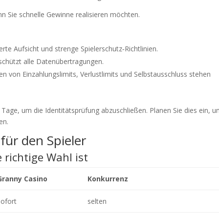
n Sie schnelle Gewinne realisieren möchten.
rte Aufsicht und strenge Spielerschutz‑Richtlinien.
schützt alle Datenübertragungen.
n von Einzahlungslimits, Verlustlimits und Selbstausschluss stehen
Tage, um die Identitätsprüfung abzuschließen. Planen Sie dies ein, 
en.
ür den Spieler
richtige Wahl ist
Granny Casino
Konkurrenz
sofort
selten