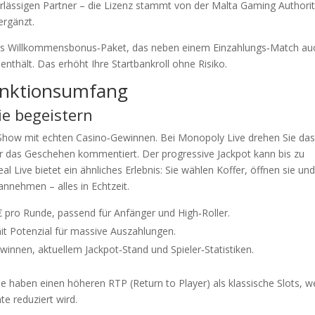
erlässigen Partner – die Lizenz stammt von der Malta Gaming Authori
ergänzt.
as Willkommensbonus‑Paket, das neben einem Einzahlungs‑Match au
 enthält. Das erhöht Ihre Startbankroll ohne Risiko.
unktionsumfang
ie begeistern
TV‑Show mit echten Casino‑Gewinnen. Bei Monopoly Live drehen Sie da
er das Geschehen kommentiert. Der progressive Jackpot kann bis zu
 Live bietet ein ähnliches Erlebnis: Sie wählen Koffer, öffnen sie un
nnehmen – alles in Echtzeit.
0 € pro Runde, passend für Anfänger und High‑Roller.
it Potenzial für massive Auszahlungen.
ewinnen, aktuellem Jackpot‑Stand und Spieler‑Statistiken.
e haben einen höheren RTP (Return to Player) als klassische Slots, we
e reduziert wird.