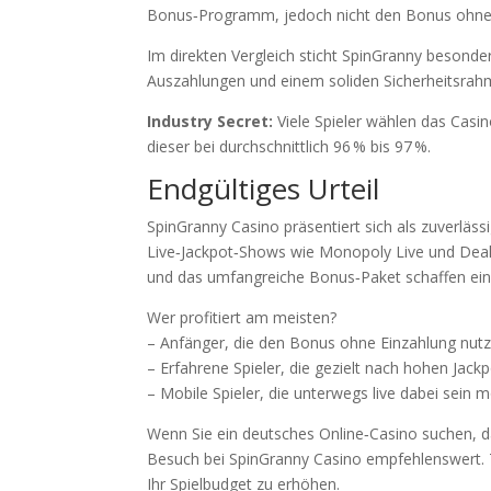
Bonus‑Programm, jedoch nicht den Bonus ohne E
Im direkten Vergleich sticht SpinGranny besonde
Auszahlungen und einem soliden Sicherheitsrah
Industry Secret:
Viele Spieler wählen das Casi
dieser bei durchschnittlich 96 % bis 97 %.
Endgültiges Urteil
SpinGranny Casino präsentiert sich als zuverläss
Live‑Jackpot‑Shows wie Monopoly Live und Deal o
und das umfangreiche Bonus‑Paket schaffen ei
Wer profitiert am meisten?
– Anfänger, die den Bonus ohne Einzahlung nutz
– Erfahrene Spieler, die gezielt nach hohen Jack
– Mobile Spieler, die unterwegs live dabei sein 
Wenn Sie ein deutsches Online‑Casino suchen, da
Besuch bei SpinGranny Casino empfehlenswert. 
Ihr Spielbudget zu erhöhen.