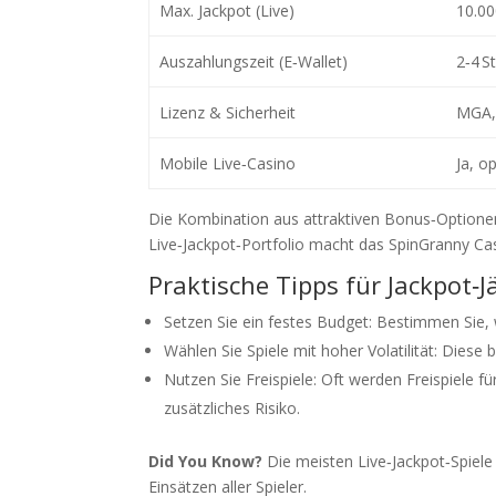
Max. Jackpot (Live)
10.00
Auszahlungszeit (E‑Wallet)
2‑4 S
Lizenz & Sicherheit
MGA,
Mobile Live‑Casino
Ja, o
Die Kombination aus attraktiven Bonus‑Optione
Live‑Jackpot‑Portfolio macht das SpinGranny Cas
Praktische Tipps für Jackpot‑J
Setzen Sie ein festes Budget: Bestimmen Sie, w
Wählen Sie Spiele mit hoher Volatilität: Dies
Nutzen Sie Freispiele: Oft werden Freispiele 
zusätzliches Risiko.
Did You Know?
Die meisten Live‑Jackpot‑Spiele 
Einsätzen aller Spieler.