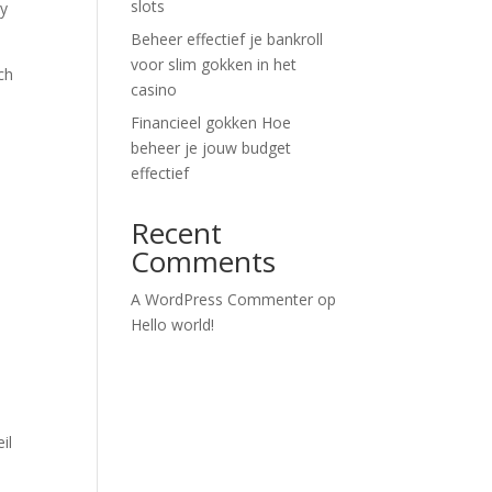
slots
ty
Beheer effectief je bankroll
voor slim gokken in het
ch
casino
Financieel gokken Hoe
beheer je jouw budget
effectief
s
Recent
Comments
d
A WordPress Commenter
op
Hello world!
il