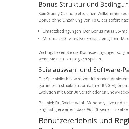
Bonus‑Struktur und Bedingu
SpinGranny Casino bietet einen Willkommensbonus
Bonus ohne Einzahlung von 10 €, der sofort nach 
Umsatzbedingungen: Der Bonus muss 35‑mal u
Maximaler Gewinn: Bei Freispielen gilt ein Ma
Wichtig: Lesen Sie die Bonusbedingungen sorgfält
wenn Sie nicht strategisch spielen.
Spielauswahl und Software‑P
Die Spielbibliothek wird von führenden Anbieter
garantieren stabile Streams, faire RNG‑Algori
Evolution mit über 30 verschiedenen Show‑Jackp
Beispiel: Ein Spieler wählt Monopoly Live und se
langfristig erwarten, dass 96,5 % seiner Einsätze 
Benutzererlebnis und Regi