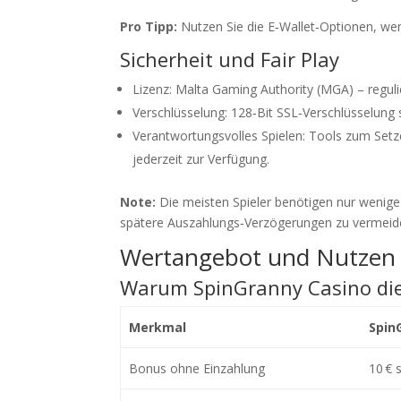
Pro Tipp:
Nutzen Sie die E‑Wallet‑Optionen, wen
Sicherheit und Fair Play
Lizenz: Malta Gaming Authority (MGA) – regulie
Verschlüsselung: 128‑Bit SSL‑Verschlüsselung 
Verantwortungsvolles Spielen: Tools zum Setze
jederzeit zur Verfügung.
Note:
Die meisten Spieler benötigen nur wenige 
spätere Auszahlungs‑Verzögerungen zu vermeid
Wertangebot und Nutzen f
Warum SpinGranny Casino die 
Merkmal
Spin
Bonus ohne Einzahlung
10 € 