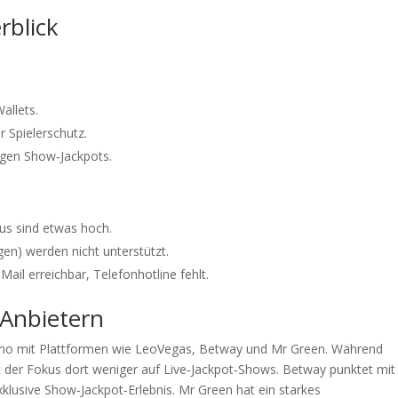
rblick
allets.
 Spielerschutz.
igen Show‑Jackpots.
s sind etwas hoch.
en) werden nicht unterstützt.
ail erreichbar, Telefonhotline fehlt.
 Anbietern
ino mit Plattformen wie LeoVegas, Betway und Mr Green. Während
egt der Fokus dort weniger auf Live‑Jackpot‑Shows. Betway punktet mit
xklusive Show‑Jackpot‑Erlebnis. Mr Green hat ein starkes