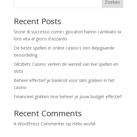
Zoeken
Recent Posts
Storie di successo come i giocatori hanno cambiato la
loro vita al gioco d'azzardo
De beste spellen in online casino's een diepgaande
beoordeling
Glitzbets Casino: verken de wereld van live spellen en
slots
Beheer effectief je bankroll voor slim gokken in het
casino
Financieel gokken Hoe beheer je jouw budget effectief
Recent Comments
A WordPress Commenter
op
Hello world!