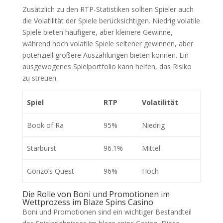
Zusätzlich zu den RTP-Statistiken sollten Spieler auch
die Volatilität der Spiele berücksichtigen. Niedrig volatile
Spiele bieten häufigere, aber kleinere Gewinne,
während hoch volatile Spiele seltener gewinnen, aber
potenziell größere Auszahlungen bieten können. Ein
ausgewogenes Spielportfolio kann helfen, das Risiko
zu streuen.
Spiel
RTP
Volatilität
Book of Ra
95%
Niedrig
Starburst
96.1%
Mittel
Gonzo’s Quest
96%
Hoch
Die Rolle von Boni und Promotionen im
Wettprozess im Blaze Spins Casino
Boni und Promotionen sind ein wichtiger Bestandteil