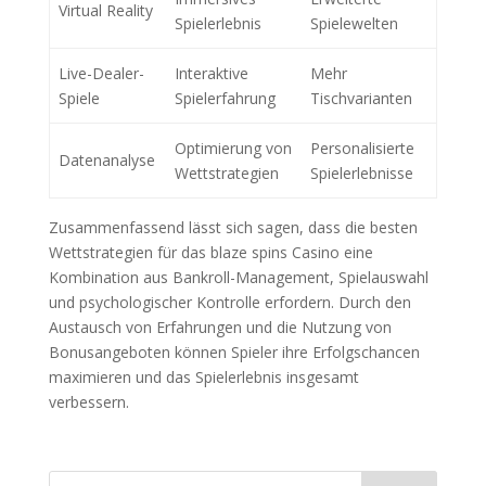
Virtual Reality
Spielerlebnis
Spielewelten
Live-Dealer-
Interaktive
Mehr
Spiele
Spielerfahrung
Tischvarianten
Optimierung von
Personalisierte
Datenanalyse
Wettstrategien
Spielerlebnisse
Zusammenfassend lässt sich sagen, dass die besten
Wettstrategien für das blaze spins Casino eine
Kombination aus Bankroll-Management, Spielauswahl
und psychologischer Kontrolle erfordern. Durch den
Austausch von Erfahrungen und die Nutzung von
Bonusangeboten können Spieler ihre Erfolgschancen
maximieren und das Spielerlebnis insgesamt
verbessern.