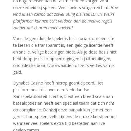
en hogere eisen aan betaalmethoden zorgen voor
onzekerheid bij spelers. Veel spelers vragen zich af:
Hoe
vind ik een casino dat zowel veilig als leuk is?
En:
Welke
platformen kunnen echt voldoen aan de nieuwe regels
zonder dat ik uren moet zoeken?
Voor de gemiddelde speler is het cruciaal om een site
te kiezen die transparant is, een geldige licentie heeft
en snelle, veilige betalingen biedt. Als je deze basis niet
hebt, loop je risico op vertragingen bij uitbetalingen,
onduidelijke bonusvoorwaarden of zelfs verlies van je
geld.
Dynabet Casino heeft hierop geanticipeerd. Het
platform beschikt over een Nederlandse
Kansspelautoriteit‑licentie, biedt een breed scala aan
betaalopties en heeft een speciaal team dat zich richt
op compliance. Dankzij deze aanpak kun je met een
gerust hart spelen, zelfs tijdens de drukke kerstperiode
wanneer veel spelers extra tijd besteden aan live
dealer‑games.