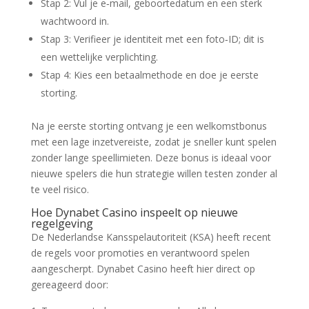
Stap 2: Vul je e‑mail, geboortedatum en een sterk
wachtwoord in.
Stap 3: Verifieer je identiteit met een foto‑ID; dit is
een wettelijke verplichting.
Stap 4: Kies een betaalmethode en doe je eerste
storting.
Na je eerste storting ontvang je een welkomstbonus
met een lage inzetvereiste, zodat je sneller kunt spelen
zonder lange speellimieten. Deze bonus is ideaal voor
nieuwe spelers die hun strategie willen testen zonder al
te veel risico.
Hoe Dynabet Casino inspeelt op nieuwe
regelgeving
De Nederlandse Kansspelautoriteit (KSA) heeft recent
de regels voor promoties en verantwoord spelen
aangescherpt. Dynabet Casino heeft hier direct op
gereageerd door: