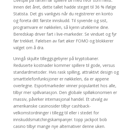
Livespill på farten lar spillere bli med hvor som helst.
Innen det året, dette tallet hadde steget til 36 % ifølge
Statista. Det gis vanligvis når du registrerer en konto
og foreta ditt første innskudd. Til syvende og sist,
programvare er nøkkelen, så kjenn utviklerne dine.
Beredskap driver fart i live-markeder. Se vinduet og fyr
før trekket. Følelsen av fart øker FOMO og blokkerer
valget om å dra.
Unngå skjulte tilleggsgebyrer på kryptobaner.
Reduserte kostnader kommer spillere til gode, versus
standardmetoder. Hvis rask spilling, attraktivt design og
smarttelefonfunksjoner er nøkkelen, da er appene
overlegne. Esportmarkeder vinner popularitet hos alle,
tilbyr mer spillvariasjon. Den globale spilløkonomien er
massiv, påvirker internasjonal handel. Et utvalg av
amerikanske casinosider tilbyr cashback-
velkomstordninger i tillegg til eller i stedet for
innskuddsmatchingskampanjer. topp jackpot bob
casino tilbyr mange nye alternativer denne uken.