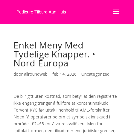
Enkel Meny Med
Tydelige Knapper. •
Nord-Europa
door
allroundweb
|
feb 14, 2026
|
Uncategorized
De blir gitt uten kostnad, som betyr at den registrerte
ikke engang trenger å fullføre et kontantinnskudd.
Forvent KYC før uttak i henhold til AML-forskrifter.
Noen få operatører be om et symbolsk innskudd i
området £2–£5 for å være kvalifisert. Men for
spillplattformer, den tilbød mer enn juridiske grenser,