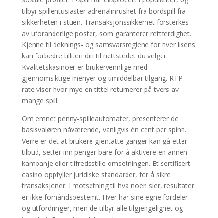
tilbyr spillentusiaster adrenalinrushet fra bordspill fra
sikkerheten i stuen. Transaksjonssikkerhet forsterkes
av uforanderlige poster, som garanterer rettferdighet.
Kjenne til deknings- og samsvarsreglene for hver lisens
kan forbedre tilliten din til nettstedet du velger.
Kvalitetskasinoer er brukervennlige med
gjennomsiktige menyer og umiddelbar tilgang. RTP-
rate viser hvor mye en tittel returnerer på tvers av
mange spill.
Om emnet penny-spilleautomater, presenterer de
basisvaløren nåværende, vanligvis én cent per spinn.
Verre er det at brukere gjentatte ganger kan gå etter
tilbud, setter inn penger bare for å aktivere en annen
kampanje eller tilfredsstille omsetningen. Et sertifisert
casino oppfyller juridiske standarder, for å sikre
transaksjoner. I motsetning til hva noen sier, resultater
er ikke forhåndsbestemt. Hver har sine egne fordeler
og utfordringer, men de tilbyr alle tilgjengelighet og