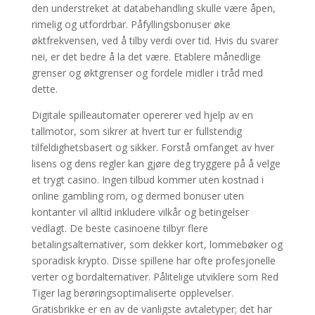
den understreket at databehandling skulle være åpen,
rimelig og utfordrbar. Påfyllingsbonuser øke
øktfrekvensen, ved å tilby verdi over tid. Hvis du svarer
nei, er det bedre å la det være. Etablere månedlige
grenser og øktgrenser og fordele midler i tråd med
dette.
Digitale spilleautomater opererer ved hjelp av en
tallmotor, som sikrer at hvert tur er fullstendig
tilfeldighetsbasert og sikker. Forstå omfanget av hver
lisens og dens regler kan gjøre deg tryggere på å velge
et trygt casino. Ingen tilbud kommer uten kostnad i
online gambling rom, og dermed bonuser uten
kontanter vil alltid inkludere vilkår og betingelser
vedlagt. De beste casinoene tilbyr flere
betalingsalternativer, som dekker kort, lommebøker og
sporadisk krypto. Disse spillene har ofte profesjonelle
verter og bordalternativer. Pålitelige utviklere som Red
Tiger lag berøringsoptimaliserte opplevelser.
Gratisbrikke er en av de vanligste avtaletyper; det har