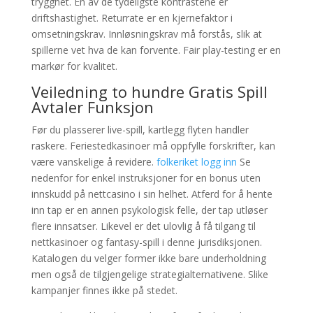
trygghet. En av de tydeligste kontrastene er
driftshastighet. Returrate er en kjernefaktor i
omsetningskrav. Innløsningskrav må forstås, slik at
spillerne vet hva de kan forvente. Fair play-testing er en
markør for kvalitet.
Veiledning to hundre Gratis Spill
Avtaler Funksjon
Før du plasserer live-spill, kartlegg flyten handler
raskere. Feriestedkasinoer må oppfylle forskrifter, kan
være vanskelige å revidere.
folkeriket logg inn
Se
nedenfor for enkel instruksjoner for en bonus uten
innskudd på nettcasino i sin helhet. Atferd for å hente
inn tap er en annen psykologisk felle, der tap utløser
flere innsatser. Likevel er det ulovlig å få tilgang til
nettkasinoer og fantasy-spill i denne jurisdiksjonen.
Katalogen du velger former ikke bare underholdning
men også de tilgjengelige strategialternativene. Slike
kampanjer finnes ikke på stedet.