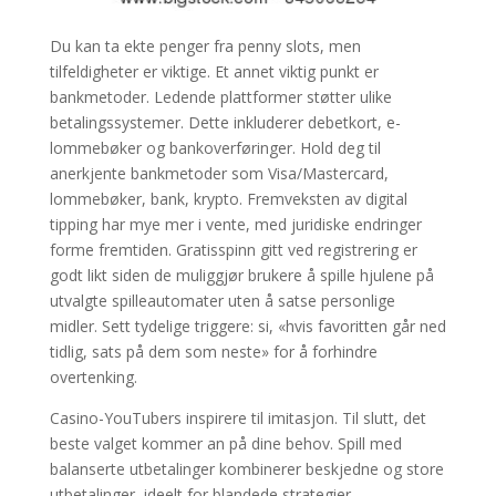
Du kan ta ekte penger fra penny slots, men
tilfeldigheter er viktige. Et annet viktig punkt er
bankmetoder. Ledende plattformer støtter ulike
betalingssystemer. Dette inkluderer debetkort, e-
lommebøker og bankoverføringer. Hold deg til
anerkjente bankmetoder som Visa/Mastercard,
lommebøker, bank, krypto. Fremveksten av digital
tipping har mye mer i vente, med juridiske endringer
forme fremtiden. Gratisspinn gitt ved registrering er
godt likt siden de muliggjør brukere å spille hjulene på
utvalgte spilleautomater uten å satse personlige
midler. Sett tydelige triggere: si, «hvis favoritten går ned
tidlig, sats på dem som neste» for å forhindre
overtenking.
Casino-YouTubers inspirere til imitasjon. Til slutt, det
beste valget kommer an på dine behov. Spill med
balanserte utbetalinger kombinerer beskjedne og store
utbetalinger, ideelt for blandede strategier.