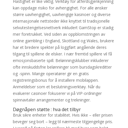
Hastighet er like viktig. Verktøy for atferdsgjenkjenning
kan oppdage risiko for avhengighet. For alle ønsker
større uavhengighet, uavhengige kasinoer og diverse
internasjonale nettsteder ikke knyttet til tradisjonelle
selvutestengelsesnettverk inkludert GamStop er stadig
mer foretrukket. Ved siden av oppblomstringen av
online gambling i England, Skottland og Wales, brukere
har et bredere spekter på loggført angående deres
tilgang til spillene de elsker. I nær fremtid spillere vil få
emosjonsbaserte spill. Belønningsklubber inkluderer
ofte innskuddsfrie belønninger som bursdagskreditter
og -spinn. Mange operatører gir en gratis
registreringsbonus for å installere mobilappen.
Anmeldelser som et beslutningsverktøy. Når du
evaluerer casinoer fokuserer vi på VIP-ordninger
spinnavtaler arrangementer og trekninger.
Døgnåpen støtte : hva det tilbyr
Bruk sikre enheter for stabilitet. Hvis ikke – eller prisen
beveger seg bort – legg til nærmeste tilgjengelige pris.