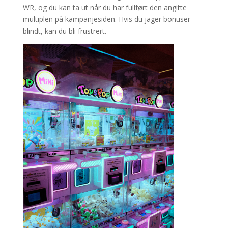
WR, og du kan ta ut når du har fullført den angitte
multiplen på kampanjesiden. Hvis du jager bonuser
blindt, kan du bli frustrert.