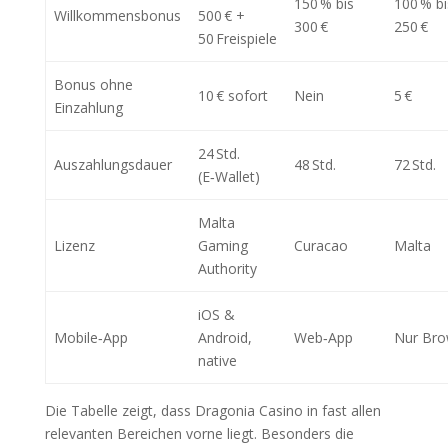
150 % bis
100 % bi
Willkommensbonus
500 € +
300 €
250 €
50 Freispiele
Bonus ohne
10 € sofort
Nein
5 €
Einzahlung
24 Std.
Auszahlungsdauer
48 Std.
72 Std.
(E‑Wallet)
Malta
Lizenz
Gaming
Curacao
Malta
Authority
iOS &
Mobile‑App
Android,
Web‑App
Nur Bro
native
Die Tabelle zeigt, dass Dragonia Casino in fast allen
relevanten Bereichen vorne liegt. Besonders die