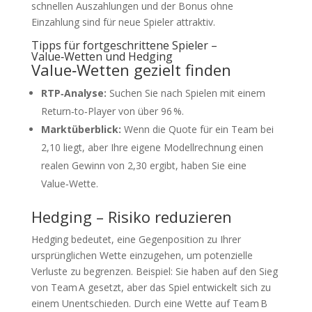
schnellen Auszahlungen und der Bonus ohne
Einzahlung sind für neue Spieler attraktiv.
Tipps für fortgeschrittene Spieler –
Value‑Wetten und Hedging
Value‑Wetten gezielt finden
RTP‑Analyse:
Suchen Sie nach Spielen mit einem
Return‑to‑Player von über 96 %.
Marktüberblick:
Wenn die Quote für ein Team bei
2,10 liegt, aber Ihre eigene Modellrechnung einen
realen Gewinn von 2,30 ergibt, haben Sie eine
Value‑Wette.
Hedging – Risiko reduzieren
Hedging bedeutet, eine Gegenposition zu Ihrer
ursprünglichen Wette einzugehen, um potenzielle
Verluste zu begrenzen. Beispiel: Sie haben auf den Sieg
von Team A gesetzt, aber das Spiel entwickelt sich zu
einem Unentschieden. Durch eine Wette auf Team B