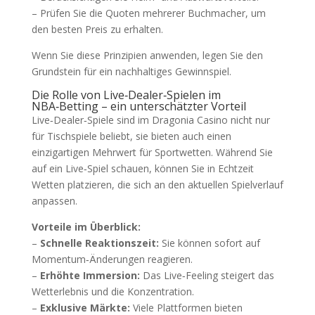
– Prüfen Sie die Quoten mehrerer Buchmacher, um
den besten Preis zu erhalten.
Wenn Sie diese Prinzipien anwenden, legen Sie den
Grundstein für ein nachhaltiges Gewinnspiel.
Die Rolle von Live‑Dealer‑Spielen im
NBA‑Betting – ein unterschätzter Vorteil
Live‑Dealer‑Spiele sind im Dragonia Casino nicht nur
für Tischspiele beliebt, sie bieten auch einen
einzigartigen Mehrwert für Sportwetten. Während Sie
auf ein Live‑Spiel schauen, können Sie in Echtzeit
Wetten platzieren, die sich an den aktuellen Spielverlauf
anpassen.
Vorteile im Überblick:
–
Schnelle Reaktionszeit:
Sie können sofort auf
Momentum‑Änderungen reagieren.
–
Erhöhte Immersion:
Das Live‑Feeling steigert das
Wetterlebnis und die Konzentration.
–
Exklusive Märkte:
Viele Plattformen bieten