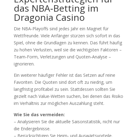
das NBA‑Betting im
Dragonia Casino
Die NBA‑Playoffs sind jedes Jahr ein Magnet für
Wettfreunde. Viele Anfänger stürzen sich sofort in das
Spiel, ohne die Grundlagen zu kennen. Das führt häufig
zu hohen Verlusten, weil sie die wichtigsten Faktoren –
Team‑Form, Verletzungen und Quoten‑Analyse –
ignorieren.
Ein weiterer häufiger Fehler ist das Setzen auf reine
Favoriten. Die Quoten sind dort oft zu niedrig, um
langfristig profitabel zu sein. Stattdessen sollten Sie
gezielt nach Value‑Wetten suchen, bei denen das Risiko
im Verhältnis zur möglichen Auszahlung steht.
Wie Sie das vermeiden:
– Analysieren Sie die aktuelle Saisonstatistik, nicht nur
die Endergebnisse.
– Berücksichtigen Sie Heim‑ und Auswärtsvorteile.