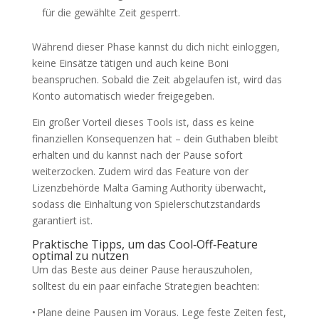
für die gewählte Zeit gesperrt.
Während dieser Phase kannst du dich nicht einloggen,
keine Einsätze tätigen und auch keine Boni
beanspruchen. Sobald die Zeit abgelaufen ist, wird das
Konto automatisch wieder freigegeben.
Ein großer Vorteil dieses Tools ist, dass es keine
finanziellen Konsequenzen hat – dein Guthaben bleibt
erhalten und du kannst nach der Pause sofort
weiterzocken. Zudem wird das Feature von der
Lizenzbehörde Malta Gaming Authority überwacht,
sodass die Einhaltung von Spielerschutzstandards
garantiert ist.
Praktische Tipps, um das Cool‑Off‑Feature
optimal zu nutzen
Um das Beste aus deiner Pause herauszuholen,
solltest du ein paar einfache Strategien beachten:
• Plane deine Pausen im Voraus. Lege feste Zeiten fest,