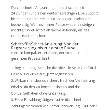
Durch schnelle Auszahlungen (durchschnittlich
24 Stunden) und einen deutschsprachigen Live‑Support
bleibt das Gesamterlebnis trotz kurzer Spielpausen
hochwertig. Wer nach einer Pause wieder einsteigen
möchte, findet sofort attraktive Aktionen, die das
Come‑Back erleichtern.
Schritt‑für‑Schritt‑Anleitung: Von der
Registrierung bis zur ersten Pause
Hier ein kompakter Leitfaden, der dich durch den
gesamten Prozess führt:
Registrierung: Besuche die offizielle Seite von Total
Casino und klicke auf „Jetzt registrieren“.
Willkommensbonus sichern: Nach der Verifizierung
erhältst du den Willkommensbonus und das
Bonus‑Guthaben ohne Einzahlung.
Erste Einzahlung tätigen: Nutze die schnellen
Zahlungsmethoden wie Sofortüberweisung, Skrill oder