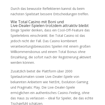
Durch das bewusste Reflektieren kannst du beim
nächsten Spielstart bessere Entscheidungen treffen.
Wie Total Casino mit Boni und
Live‑Dealer‑Spielen trotzdem attraktiv bleibt
Einige Spieler denken, dass ein Cool‑Off‑Feature das
Spielerlebnis einschränkt. Bei Total Casino ist das
jedoch nicht der Fall. Das Casino kombiniert
verantwortungsbewusstes Spielen mit einem großen
Willkommensbonus und einem Total Bonus ohne
Einzahlung, die sofort nach der Registrierung aktiviert
werden können.
Zusätzlich bietet die Plattform über 2000
Spielautomaten sowie Live‑Dealer‑Spiele von
bekannten Anbietern wie NetEnt, Evolution Gaming
und Pragmatic Play. Die Live‑Dealer‑Spiele
ermöglichen ein authentisches Casino‑Feeling, ohne
das Haus zu verlassen – ideal für Spieler, die das echte
Tischgefühl schätzen.