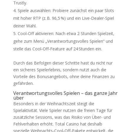
Trustly.
Spiele auswählen: Probiere zunächst ein paar Slots
mit hoher RTP (z. B. 96,5 %) und ein Live‑Dealer‑Spiel
deiner Wahl.
Cool‑Off aktivieren: Nach etwa 2 Stunden Spielzeit,
gehe zum Menü „Verantwortungsvolles Spielen“ und
stelle das Cool‑Off‑Feature auf 24 Stunden ein.
Durch das Befolgen dieser Schritte hast du nicht nur
ein sicheres Spielerlebnis, sondern nutzt auch die
Vorteile des Bonusangebots, ohne deine Finanzen zu
gefährden.
Verantwortungsvolles Spielen – das ganze Jahr
über
Besonders in der Weihnachtszeit steigt die
Spielaktivität. Viele Spieler nutzen die freien Tage für
zusätzliche Sessions, was das Risiko von Über‑ und
Fehlverhalten erhöht. Total Casino hat deshalb
spezielle Weihnachts‑Cool‑Off‑Pakete entwickelt, die