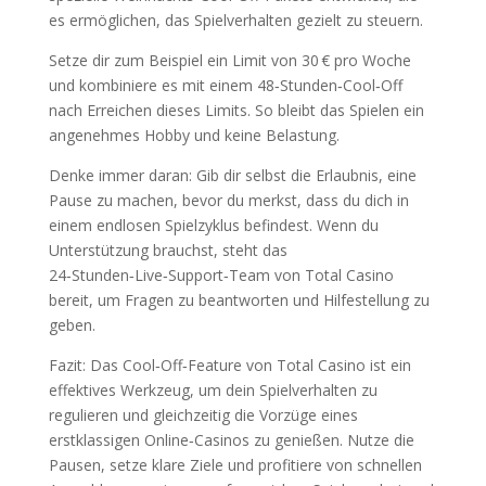
es ermöglichen, das Spielverhalten gezielt zu steuern.
Setze dir zum Beispiel ein Limit von 30 € pro Woche
und kombiniere es mit einem 48‑Stunden‑Cool‑Off
nach Erreichen dieses Limits. So bleibt das Spielen ein
angenehmes Hobby und keine Belastung.
Denke immer daran: Gib dir selbst die Erlaubnis, eine
Pause zu machen, bevor du merkst, dass du dich in
einem endlosen Spielzyklus befindest. Wenn du
Unterstützung brauchst, steht das
24‑Stunden‑Live‑Support‑Team von Total Casino
bereit, um Fragen zu beantworten und Hilfestellung zu
geben.
Fazit: Das Cool‑Off‑Feature von Total Casino ist ein
effektives Werkzeug, um dein Spielverhalten zu
regulieren und gleichzeitig die Vorzüge eines
erstklassigen Online‑Casinos zu genießen. Nutze die
Pausen, setze klare Ziele und profitiere von schnellen