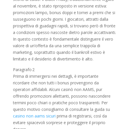
al novembre, è stato riproposto in versione estiva:
promozioni lampo, bonus doppi e tornei a premi che si
susseguono in pochi giorni. I giocatori, attratti dalla
prospettiva di guadagni rapidi, si trovano però di fronte
a condizioni spesso nascoste dietro parole accattivanti.
In questo contesto è fondamentale distinguere il vero
valore di un’offerta da una semplice trappola di
marketing, soprattutto quando il bankroll estivo è
limitato e il desiderio di divertimento è alto.
Paragrafo 2
Prima di immergersi nei dettagli, è importante
ricordare che non tutti i bonus provengono da
operatori affidabili. Alcuni casinò non AAMS, pur
offrendo promozioni allettanti, possono nascondere
termini poco chiari o pratiche poco trasparenti. Per
questo motivo consigliamo di consultare la guida su
casino non aams sicuri
prima di registrarsi, così da
evitare spiacevoli sorprese e proteggere il proprio