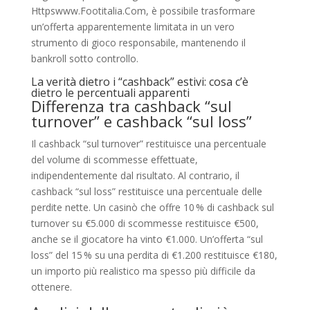
Httpswww.Footitalia.Com, è possibile trasformare
un’offerta apparentemente limitata in un vero
strumento di gioco responsabile, mantenendo il
bankroll sotto controllo.
La verità dietro i “cashback” estivi: cosa c’è
dietro le percentuali apparenti
Differenza tra cashback “sul
turnover” e cashback “sul loss”
Il cashback “sul turnover” restituisce una percentuale
del volume di scommesse effettuate,
indipendentemente dal risultato. Al contrario, il
cashback “sul loss” restituisce una percentuale delle
perdite nette. Un casinò che offre 10 % di cashback sul
turnover su €5.000 di scommesse restituisce €500,
anche se il giocatore ha vinto €1.000. Un’offerta “sul
loss” del 15 % su una perdita di €1.200 restituisce €180,
un importo più realistico ma spesso più difficile da
ottenere.