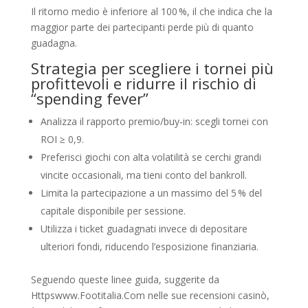
Il ritorno medio è inferiore al 100 %, il che indica che la
maggior parte dei partecipanti perde più di quanto
guadagna.
Strategia per scegliere i tornei più
profittevoli e ridurre il rischio di
“spending fever”
Analizza il rapporto premio/buy‑in: scegli tornei con
ROI ≥ 0,9.
Preferisci giochi con alta volatilità se cerchi grandi
vincite occasionali, ma tieni conto del bankroll.
Limita la partecipazione a un massimo del 5 % del
capitale disponibile per sessione.
Utilizza i ticket guadagnati invece di depositare
ulteriori fondi, riducendo l’esposizione finanziaria.
Seguendo queste linee guida, suggerite da
Httpswww.Footitalia.Com nelle sue recensioni casinò,