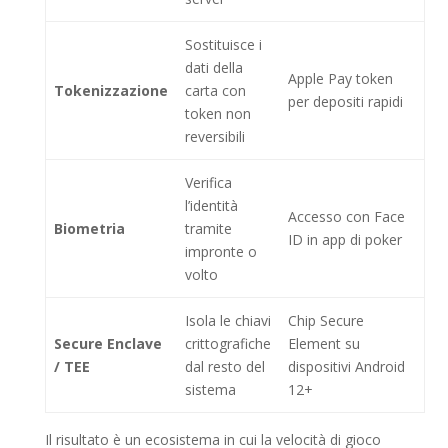
Sostituisce i
dati della
Apple Pay token
Tokenizzazione
carta con
per depositi rapidi
token non
reversibili
Verifica
l’identità
Accesso con Face
Biometria
tramite
ID in app di poker
impronte o
volto
Isola le chiavi
Chip Secure
Secure Enclave
crittografiche
Element su
/ TEE
dal resto del
dispositivi Android
sistema
12+
Il risultato è un ecosistema in cui la velocità di gioco