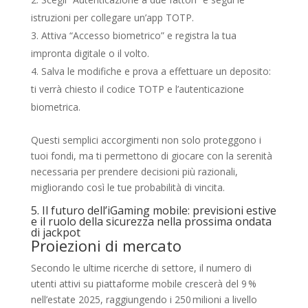
istruzioni per collegare un’app TOTP.
Attiva “Accesso biometrico” e registra la tua
impronta digitale o il volto.
Salva le modifiche e prova a effettuare un deposito:
ti verrà chiesto il codice TOTP e l’autenticazione
biometrica.
Questi semplici accorgimenti non solo proteggono i
tuoi fondi, ma ti permettono di giocare con la serenità
necessaria per prendere decisioni più razionali,
migliorando così le tue probabilità di vincita.
5. Il futuro dell’iGaming mobile: previsioni estive
e il ruolo della sicurezza nella prossima ondata
di jackpot
Proiezioni di mercato
Secondo le ultime ricerche di settore, il numero di
utenti attivi su piattaforme mobile crescerà del 9 %
nell’estate 2025, raggiungendo i 250 milioni a livello