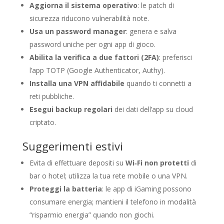
Aggiorna il sistema operativo
: le patch di
sicurezza riducono vulnerabilità note.
Usa un password manager
: genera e salva
password uniche per ogni app di gioco.
Abilita la verifica a due fattori (2FA)
: preferisci
l’app TOTP (Google Authenticator, Authy).
Installa una VPN affidabile
quando ti connetti a
reti pubbliche.
Esegui backup regolari
dei dati dell’app su cloud
criptato.
Suggerimenti estivi
Evita di effettuare depositi su
Wi‑Fi non protetti
di
bar o hotel; utilizza la tua rete mobile o una VPN.
Proteggi la batteria
: le app di iGaming possono
consumare energia; mantieni il telefono in modalità
“risparmio energia” quando non giochi.