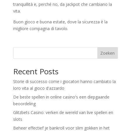
tranquillità e, perché no, da jackpot che cambiano la
vita.
Buon gioco e buona estate, dove la sicurezza è la
migliore compagna di tavolo.
Zoeken
Recent Posts
Storie di successo come i giocatori hanno cambiato la
loro vita al gioco d'azzardo
De beste spellen in online casino's een diepgaande
beoordeling
Glitzbets Casino: verken de wereld van live spellen en
slots
Beheer effectief je bankroll voor slim gokken in het