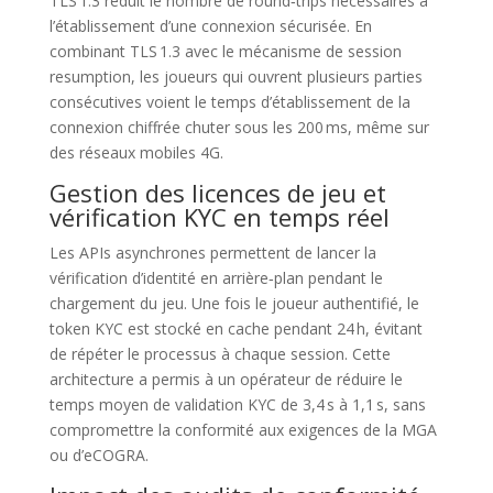
TLS 1.3 réduit le nombre de round‑trips nécessaires à
l’établissement d’une connexion sécurisée. En
combinant TLS 1.3 avec le mécanisme de session
resumption, les joueurs qui ouvrent plusieurs parties
consécutives voient le temps d’établissement de la
connexion chiffrée chuter sous les 200 ms, même sur
des réseaux mobiles 4G.
Gestion des licences de jeu et
vérification KYC en temps réel
Les APIs asynchrones permettent de lancer la
vérification d’identité en arrière‑plan pendant le
chargement du jeu. Une fois le joueur authentifié, le
token KYC est stocké en cache pendant 24 h, évitant
de répéter le processus à chaque session. Cette
architecture a permis à un opérateur de réduire le
temps moyen de validation KYC de 3,4 s à 1,1 s, sans
compromettre la conformité aux exigences de la MGA
ou d’eCOGRA.