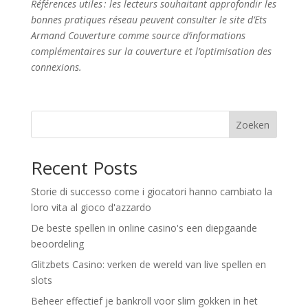
Références utiles : les lecteurs souhaitant approfondir les
bonnes pratiques réseau peuvent consulter le site d’
Ets
Armand Couverture
comme source d’informations
complémentaires sur la couverture et l’optimisation des
connexions.
Zoeken
Recent Posts
Storie di successo come i giocatori hanno cambiato la
loro vita al gioco d'azzardo
De beste spellen in online casino's een diepgaande
beoordeling
Glitzbets Casino: verken de wereld van live spellen en
slots
Beheer effectief je bankroll voor slim gokken in het