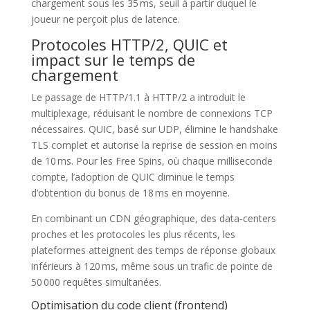
chargement sous les 35 ms, seuil à partir duquel le
joueur ne perçoit plus de latence.
Protocoles HTTP/2, QUIC et
impact sur le temps de
chargement
Le passage de HTTP/1.1 à HTTP/2 a introduit le
multiplexage, réduisant le nombre de connexions TCP
nécessaires. QUIC, basé sur UDP, élimine le handshake
TLS complet et autorise la reprise de session en moins
de 10 ms. Pour les Free Spins, où chaque milliseconde
compte, l’adoption de QUIC diminue le temps
d’obtention du bonus de 18 ms en moyenne.
En combinant un CDN géographique, des data‑centers
proches et les protocoles les plus récents, les
plateformes atteignent des temps de réponse globaux
inférieurs à 120 ms, même sous un trafic de pointe de
50 000 requêtes simultanées.
Optimisation du code client (frontend)