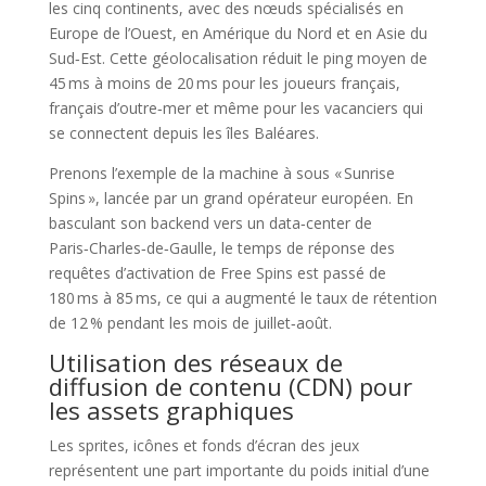
les cinq continents, avec des nœuds spécialisés en
Europe de l’Ouest, en Amérique du Nord et en Asie du
Sud‑Est. Cette géolocalisation réduit le ping moyen de
45 ms à moins de 20 ms pour les joueurs français,
français d’outre‑mer et même pour les vacanciers qui
se connectent depuis les îles Baléares.
Prenons l’exemple de la machine à sous « Sunrise
Spins », lancée par un grand opérateur européen. En
basculant son backend vers un data‑center de
Paris‑Charles‑de‑Gaulle, le temps de réponse des
requêtes d’activation de Free Spins est passé de
180 ms à 85 ms, ce qui a augmenté le taux de rétention
de 12 % pendant les mois de juillet‑août.
Utilisation des réseaux de
diffusion de contenu (CDN) pour
les assets graphiques
Les sprites, icônes et fonds d’écran des jeux
représentent une part importante du poids initial d’une