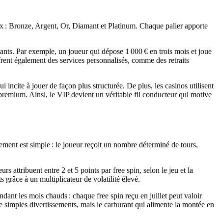
ux : Bronze, Argent, Or, Diamant et Platinum. Chaque palier apporte
stants. Par exemple, un joueur qui dépose 1 000 € en trois mois et joue
frent également des services personnalisés, comme des retraits
i incite à jouer de façon plus structurée. De plus, les casinos utilisent
premium. Ainsi, le VIP devient un véritable fil conducteur qui motive
ement est simple : le joueur reçoit un nombre déterminé de tours,
s attribuent entre 2 et 5 points par free spin, selon le jeu et la
 grâce à un multiplicateur de volatilité élevé.
nt les mois chauds : chaque free spin reçu en juillet peut valoir
de simples divertissements, mais le carburant qui alimente la montée en