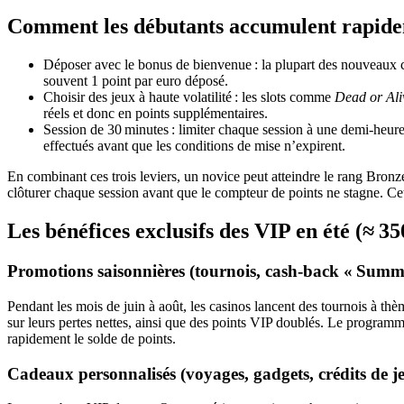
Comment les débutants accumulent rapidem
Déposer avec le bonus de bienvenue : la plupart des nouveaux 
souvent 1 point par euro déposé.
Choisir des jeux à haute volatilité : les slots comme
Dead or Ali
réels et donc en points supplémentaires.
Session de 30 minutes : limiter chaque session à une demi‑heure
effectués avant que les conditions de mise n’expirent.
En combinant ces trois leviers, un novice peut atteindre le rang Bronze
clôturer chaque session avant que le compteur de points ne stagne. C
Les bénéfices exclusifs des VIP en été (≈ 35
Promotions saisonnières (tournois, cash‑back « Summ
Pendant les mois de juin à août, les casinos lancent des tournois à thè
sur leurs pertes nettes, ainsi que des points VIP doublés. Le progr
rapidement le solde de points.
Cadeaux personnalisés (voyages, gadgets, crédits de j