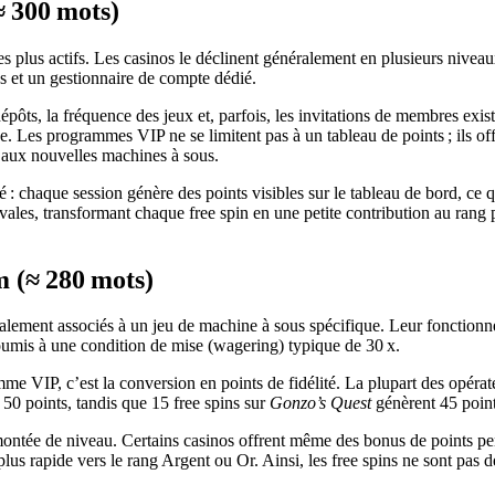
 300 mots)
s plus actifs. Les casinos le déclinent généralement en plusieurs nivea
s et un gestionnaire de compte dédié.
dépôts, la fréquence des jeux et, parfois, les invitations de membres exi
. Les programmes VIP ne se limitent pas à un tableau de points ; ils of
é aux nouvelles machines à sous.
 : chaque session génère des points visibles sur le tableau de bord, ce qu
ales, transformant chaque free spin en une petite contribution au rang 
m (≈ 280 mots)
néralement associés à un jeu de machine à sous spécifique. Leur fonctionn
soumis à une condition de mise (wagering) typique de 30 x.
e VIP, c’est la conversion en points de fidélité. La plupart des opérateur
50 points, tandis que 15 free spins sur
Gonzo’s Quest
génèrent 45 points
ntée de niveau. Certains casinos offrent même des bonus de points penda
lus rapide vers le rang Argent ou Or. Ainsi, les free spins ne sont pas 