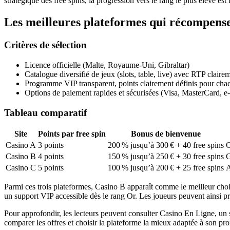
stratégique des free spins, la progression vers le rang le plus élevé est 
Les meilleures plateformes qui récompensen
Critères de sélection
Licence officielle (Malte, Royaume‑Uni, Gibraltar)
Catalogue diversifié de jeux (slots, table, live) avec RTP claire
Programme VIP transparent, points clairement définis pour chaq
Options de paiement rapides et sécurisées (Visa, MasterCard, e‑
Tableau comparatif
Site
Points par free spin
Bonus de bienvenue
Casino A
3 points
200 % jusqu’à 300 € + 40 free spins
C
Casino B
4 points
150 % jusqu’à 250 € + 30 free spins
G
Casino C
5 points
100 % jusqu’à 200 € + 25 free spins
A
Parmi ces trois plateformes, Casino B apparaît comme le meilleur choi
un support VIP accessible dès le rang Or. Les joueurs peuvent ainsi pr
Pour approfondir, les lecteurs peuvent consulter Casino En Ligne, un sit
comparer les offres et choisir la plateforme la mieux adaptée à son prof