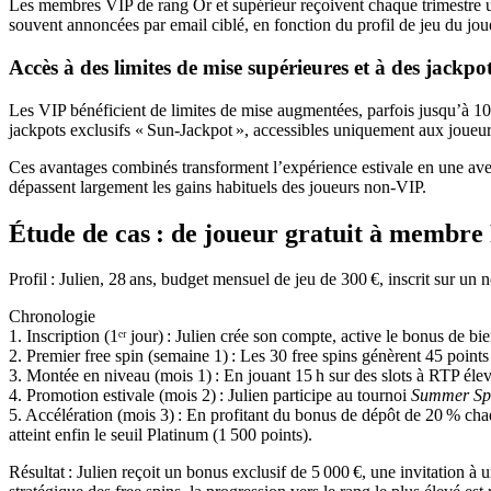
Les membres VIP de rang Or et supérieur reçoivent chaque trimestre u
souvent annoncées par email ciblé, en fonction du profil de jeu du joueu
Accès à des limites de mise supérieures et à des jackpo
Les VIP bénéficient de limites de mise augmentées, parfois jusqu’à 10
jackpots exclusifs « Sun‑Jackpot », accessibles uniquement aux joueu
Ces avantages combinés transforment l’expérience estivale en une ave
dépassent largement les gains habituels des joueurs non‑VIP.
Étude de cas : de joueur gratuit à membre
Profil : Julien, 28 ans, budget mensuel de jeu de 300 €, inscrit sur un 
Chronologie
1. Inscription (1ᵉʳ jour) : Julien crée son compte, active le bonus de 
2. Premier free spin (semaine 1) : Les 30 free spins génèrent 45 points
3. Montée en niveau (mois 1) : En jouant 15 h sur des slots à RTP éle
4. Promotion estivale (mois 2) : Julien participe au tournoi
Summer Sp
5. Accélération (mois 3) : En profitant du bonus de dépôt de 20 % cha
atteint enfin le seuil Platinum (1 500 points).
Résultat : Julien reçoit un bonus exclusif de 5 000 €, une invitation 