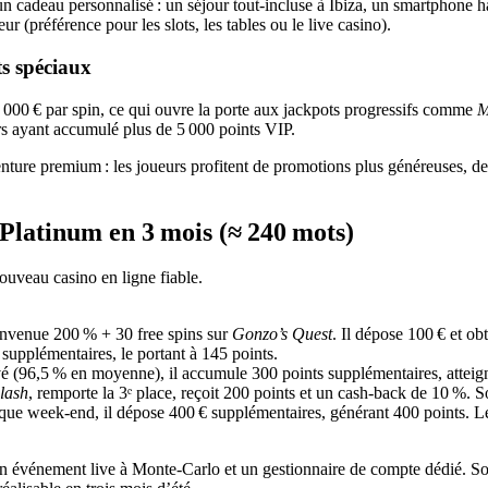
n cadeau personnalisé : un séjour tout‑incluse à Ibiza, un smartphone
r (préférence pour les slots, les tables ou le live casino).
ts spéciaux
 000 € par spin, ce qui ouvre la porte aux jackpots progressifs comme
M
rs ayant accumulé plus de 5 000 points VIP.
nture premium : les joueurs profitent de promotions plus généreuses, d
 Platinum en 3 mois (≈ 240 mots)
nouveau casino en ligne fiable.
bienvenue 200 % + 30 free spins sur
Gonzo’s Quest
. Il dépose 100 € et ob
 supplémentaires, le portant à 145 points.
vé (96,5 % en moyenne), il accumule 300 points supplémentaires, atteig
lash
, remporte la 3ᵉ place, reçoit 200 points et un cash‑back de 10 %. So
que week‑end, il dépose 400 € supplémentaires, générant 400 points. Les
à un événement live à Monte‑Carlo et un gestionnaire de compte dédié. So