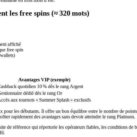
réalisable en trois mois d’été.
t les free spins (≈ 320 mots)
ment affiché
ue free spin
wallets)
Avantages VIP (exemple)
ashback quotidien 10 % dès le rang Argent
estionnaire dédié dès le rang Or
ccès aux tournois « Summer Splash » exclusifs
x pour les débutants. Il offre un bon équilibre entre le nombre de point
ofiter rapidement des avantages sans devoir atteindre le rang Platinum.
e de référence qui répertorie les opérateurs fiables, les conditions de b
il.