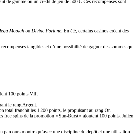
 haut de gamme ou un crédit de jeu de 500 €. Ces récompenses sont
ega Moolah
ou
Divine Fortune
. En été, certains casinos créent des
e récompenses tangibles et d’une possibilité de gagner des sommes qui
tient 100 points VIP.
nant le rang Argent.
n total franchit les 1 200 points, le propulsant au rang Or.
 free spins de la promotion « Sun‑Burst » ajoutent 100 points. Julien
n parcours montre qu’avec une discipline de dépôt et une utilisation