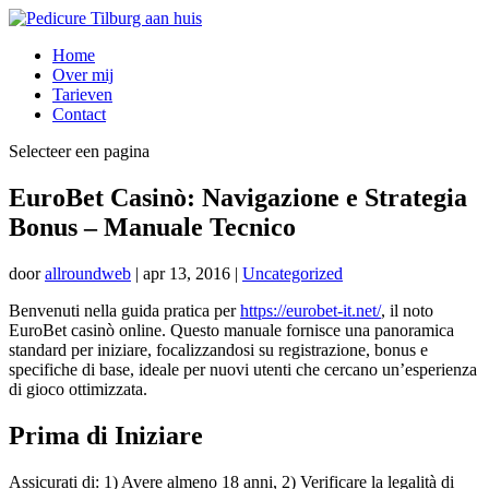
Home
Over mij
Tarieven
Contact
Selecteer een pagina
EuroBet Casinò: Navigazione e Strategia
Bonus – Manuale Tecnico
door
allroundweb
|
apr 13, 2016
|
Uncategorized
Benvenuti nella guida pratica per
https://eurobet-it.net/
, il noto
EuroBet casinò online. Questo manuale fornisce una panoramica
standard per iniziare, focalizzandosi su registrazione, bonus e
specifiche di base, ideale per nuovi utenti che cercano un’esperienza
di gioco ottimizzata.
Prima di Iniziare
Assicurati di: 1) Avere almeno 18 anni, 2) Verificare la legalità di