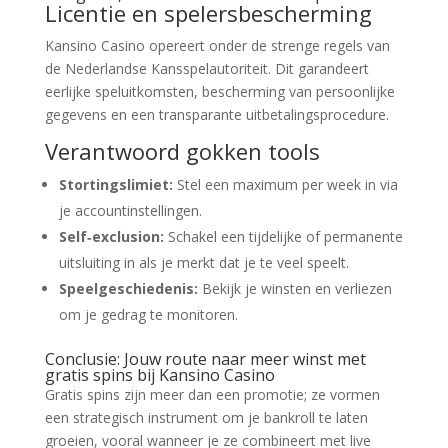
Licentie en spelersbescherming
Kansino Casino opereert onder de strenge regels van
de Nederlandse Kansspelautoriteit. Dit garandeert
eerlijke speluitkomsten, bescherming van persoonlijke
gegevens en een transparante uitbetalingsprocedure.
Verantwoord gokken tools
Stortingslimiet:
Stel een maximum per week in via
je accountinstellingen.
Self‑exclusion:
Schakel een tijdelijke of permanente
uitsluiting in als je merkt dat je te veel speelt.
Speelgeschiedenis:
Bekijk je winsten en verliezen
om je gedrag te monitoren.
Conclusie: Jouw route naar meer winst met
gratis spins bij Kansino Casino
Gratis spins zijn meer dan een promotie; ze vormen
een strategisch instrument om je bankroll te laten
groeien, vooral wanneer je ze combineert met live