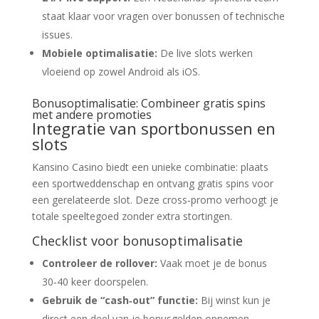
staat klaar voor vragen over bonussen of technische
issues.
Mobiele optimalisatie:
De live slots werken
vloeiend op zowel Android als iOS.
Bonusoptimalisatie: Combineer gratis spins
met andere promoties
Integratie van sportbonussen en
slots
Kansino Casino biedt een unieke combinatie: plaats
een sportweddenschap en ontvang gratis spins voor
een gerelateerde slot. Deze cross‑promo verhoogt je
totale speeltegoed zonder extra stortingen.
Checklist voor bonusoptimalisatie
Controleer de rollover:
Vaak moet je de bonus
30‑40 keer doorspelen.
Gebruik de “cash‑out” functie:
Bij winst kun je
direct een deel van je bonusgelden opnemen.