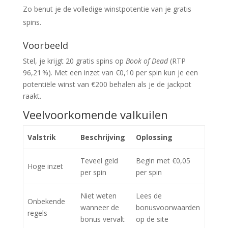
Zo benut je de volledige winstpotentie van je gratis
spins.
Voorbeeld
Stel, je krijgt 20 gratis spins op
Book of Dead
(RTP
96,21 %). Met een inzet van €0,10 per spin kun je een
potentiële winst van €200 behalen als je de jackpot
raakt.
Veelvoorkomende valkuilen
Valstrik
Beschrijving
Oplossing
Teveel geld
Begin met €0,05
Hoge inzet
per spin
per spin
Niet weten
Lees de
Onbekende
wanneer de
bonusvoorwaarden
regels
bonus vervalt
op de site