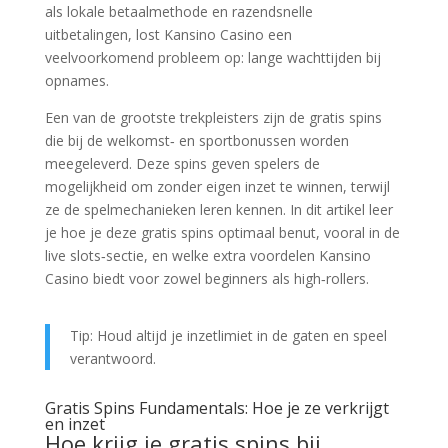
als lokale betaalmethode en razendsnelle
uitbetalingen, lost Kansino Casino een
veelvoorkomend probleem op: lange wachttijden bij
opnames.
Een van de grootste trekpleisters zijn de gratis spins
die bij de welkomst‑ en sportbonussen worden
meegeleverd. Deze spins geven spelers de
mogelijkheid om zonder eigen inzet te winnen, terwijl
ze de spelmechanieken leren kennen. In dit artikel leer
je hoe je deze gratis spins optimaal benut, vooral in de
live slots‑sectie, en welke extra voordelen Kansino
Casino biedt voor zowel beginners als high‑rollers.
Tip: Houd altijd je inzetlimiet in de gaten en speel
verantwoord.
Gratis Spins Fundamentals: Hoe je ze verkrijgt
en inzet
Hoe krijg je gratis spins bij