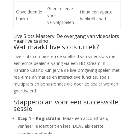
Geen reserve
Onvoldoende
Houd een aparte
voor
bankroll
bankroll apart
vervolgspelen
Live Slots Mastery: De overgang van videoslots
naar live casino
Wat maakt live slots uniek?
Live slots combineren de snelheid van videoslots met
een echte dealer‑ervaring via een HD‑stream. Bij
Kansino Casino kun je via de live‑omgeving spelen met
real‑time animaties en interactieve functies, zoals
multipliers en bonusrondes die door de dealer worden
geactiveerd.
Stappenplan voor een succesvolle
sessie
Stap 1 – Registratie:
Maak een account aan,
verifieer je identiteit en kies iDEAL als eerste
stortingsmethode.