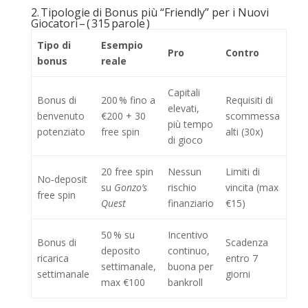
2. Tipologie di Bonus più “Friendly” per i Nuovi
Giocatori – ( 315 parole )
Tipo di
Esempio
Pro
Contro
bonus
reale
Capitali
Bonus di
200 % fino a
Requisiti di
elevati,
benvenuto
€200 + 30
scommessa
più tempo
potenziato
free spin
alti (30x)
di gioco
20 free spin
Nessun
Limiti di
No‑deposit
su
Gonzo’s
rischio
vincita (max
free spin
Quest
finanziario
€15)
50 % su
Incentivo
Bonus di
Scadenza
deposito
continuo,
ricarica
entro 7
settimanale,
buona per
settimanale
giorni
max €100
bankroll