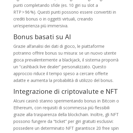
punti completando sfide (es. 10 giri su slot a
RTP > 96 %). Questi punti possono essere convertiti in
crediti bonus o in oggetti virtuali, creando
un’esperienza più immersiva.
Bonus basati su AI
Grazie all’analisi dei dati di gioco, le piattaforme
potranno offrire bonus su misura: se un nuovo utente
gioca prevalentemente a blackjack, il sistema proporrà
un “cashback live dealer” personalizzato. Questo
approccio riduce il tempo speso a cercare offerte
adatte e aumenta la probabilità di utilizzo del bonus.
Integrazione di criptovalute e NFT
Alcuni casinò stanno sperimentando bonus in Bitcoin o
Ethereum, con requisiti di scommessa più flessibili
grazie alla trasparenza della blockchain. Inoltre, gli NFT
possono fungere da “ticket” per giri gratuiti esclusivi:
possedere un determinato NFT garantisce 20 free spin