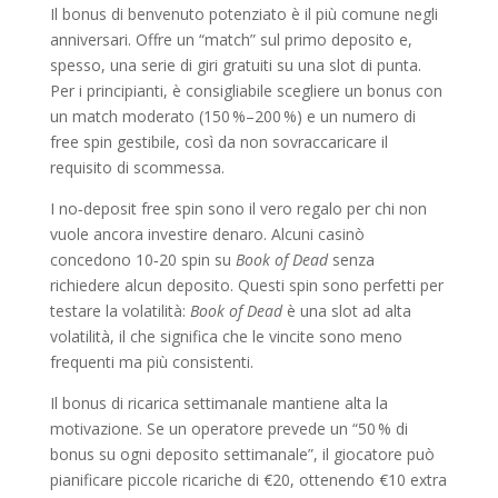
Il bonus di benvenuto potenziato è il più comune negli
anniversari. Offre un “match” sul primo deposito e,
spesso, una serie di giri gratuiti su una slot di punta.
Per i principianti, è consigliabile scegliere un bonus con
un match moderato (150 %–200 %) e un numero di
free spin gestibile, così da non sovraccaricare il
requisito di scommessa.
I no‑deposit free spin sono il vero regalo per chi non
vuole ancora investire denaro. Alcuni casinò
concedono 10‑20 spin su
Book of Dead
senza
richiedere alcun deposito. Questi spin sono perfetti per
testare la volatilità:
Book of Dead
è una slot ad alta
volatilità, il che significa che le vincite sono meno
frequenti ma più consistenti.
Il bonus di ricarica settimanale mantiene alta la
motivazione. Se un operatore prevede un “50 % di
bonus su ogni deposito settimanale”, il giocatore può
pianificare piccole ricariche di €20, ottenendo €10 extra