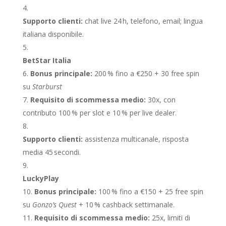
Supporto clienti:
chat live 24 h, telefono, email; lingua
italiana disponibile.
BetStar Italia
Bonus principale:
200 % fino a €250 + 30 free spin
su
Starburst
Requisito di scommessa medio:
30x, con
contributo 100 % per slot e 10 % per live dealer.
Supporto clienti:
assistenza multicanale, risposta
media 45 secondi.
LuckyPlay
Bonus principale:
100 % fino a €150 + 25 free spin
su
Gonzo’s Quest
+ 10 % cashback settimanale.
Requisito di scommessa medio:
25x, limiti di