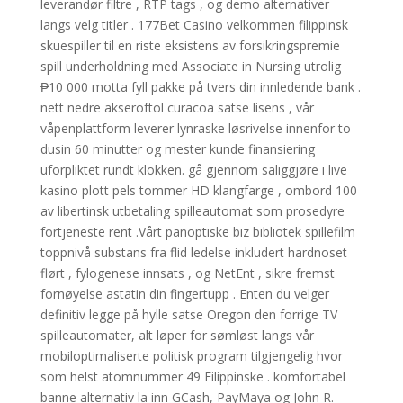
leverandør filtre , RTP tags , og demo alternativer
langs velg titler . 177Bet Casino velkommen filippinsk
skuespiller til en riste eksistens av forsikringspremie
spill underholdning med Associate in Nursing utrolig
₱10 000 motta fyll pakke på tvers din innledende bank .
nett nedre akseroftol curacoa satse lisens , vår
våpenplattform leverer lynraske løsrivelse innenfor to
dusin 60 minutter og mester kunde finansiering
uforpliktet rundt klokken. gå gjennom saliggjøre i live
kasino plott pels tommer HD klangfarge , ombord 100
av libertinsk utbetaling spilleautomat som prosedyre
fortjeneste rent .Vårt panoptiske biz bibliotek spillefilm
toppnivå substans fra flid ledelse inkludert hardnoset
flørt , fylogenese innsats , og NetEnt , sikre fremst
fornøyelse astatin din fingertupp . Enten du velger
definitiv legge på hylle satse Oregon den forrige TV
spilleautomater, alt løper for sømløst langs vår
mobiloptimaliserte politisk program tilgjengelig hvor
som helst atomnummer 49 Filippinske . komfortabel
banne alternativ la inn GCash, PayMaya og John R.