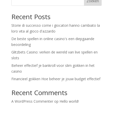
Zoeken
Recent Posts
Storie di successo come i giocatori hanno cambiato la
loro vita al gioco d'azzardo
De beste spellen in online casino's een diepgaande
beoordeling
Glitzbets Casino: verken de wereld van live spellen en
slots
Beheer effectief je bankroll voor slim gokken in het
casino
Financieel gokken Hoe beheer je jouw budget effectief
Recent Comments
A WordPress Commenter
op
Hello world!