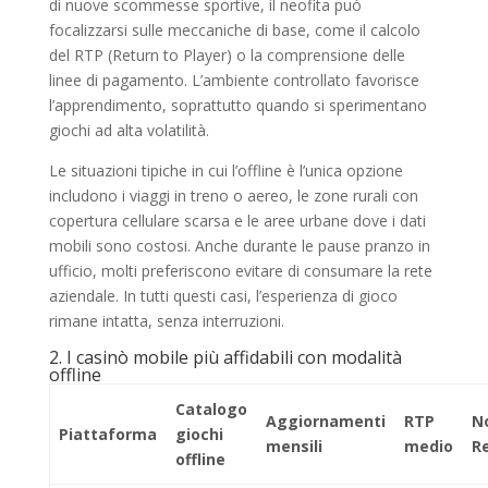
di nuove scommesse sportive, il neofita può
focalizzarsi sulle meccaniche di base, come il calcolo
del RTP (Return to Player) o la comprensione delle
linee di pagamento. L’ambiente controllato favorisce
l’apprendimento, soprattutto quando si sperimentano
giochi ad alta volatilità.
Le situazioni tipiche in cui l’offline è l’unica opzione
includono i viaggi in treno o aereo, le zone rurali con
copertura cellulare scarsa e le aree urbane dove i dati
mobili sono costosi. Anche durante le pause pranzo in
ufficio, molti preferiscono evitare di consumare la rete
aziendale. In tutti questi casi, l’esperienza di gioco
rimane intatta, senza interruzioni.
2. I casinò mobile più affidabili con modalità
offline
Catalogo
Aggiornamenti
RTP
N
Piattaforma
giochi
mensili
medio
R
offline