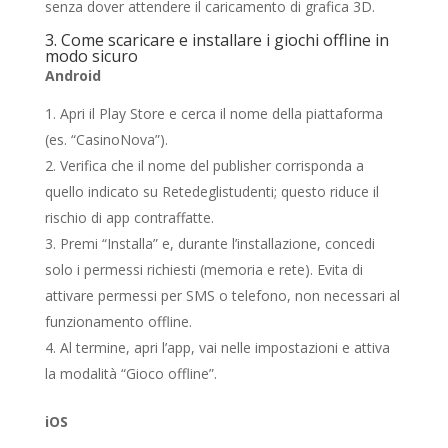
senza dover attendere il caricamento di grafica 3D.
3. Come scaricare e installare i giochi offline in
modo sicuro
Android
Apri il Play Store e cerca il nome della piattaforma
(es. “CasinoNova”).
Verifica che il nome del publisher corrisponda a
quello indicato su Retedeglistudenti; questo riduce il
rischio di app contraffatte.
Premi “Installa” e, durante l’installazione, concedi
solo i permessi richiesti (memoria e rete). Evita di
attivare permessi per SMS o telefono, non necessari al
funzionamento offline.
Al termine, apri l’app, vai nelle impostazioni e attiva
la modalità “Gioco offline”.
iOS