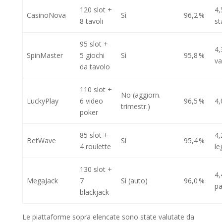
120 slot +
4,
CasinoNova
Sì
96,2 %
8 tavoli
st
95 slot +
4,
SpinMaster
5 giochi
Sì
95,8 %
va
da tavolo
110 slot +
No (aggiorn.
LuckyPlay
6 video
96,5 %
4,
trimestr.)
poker
85 slot +
4,
BetWave
Sì
95,4 %
4 roulette
le
130 slot +
4,
MegaJack
7
Sì (auto)
96,0 %
pa
blackjack
Le piattaforme sopra elencate sono state valutate da