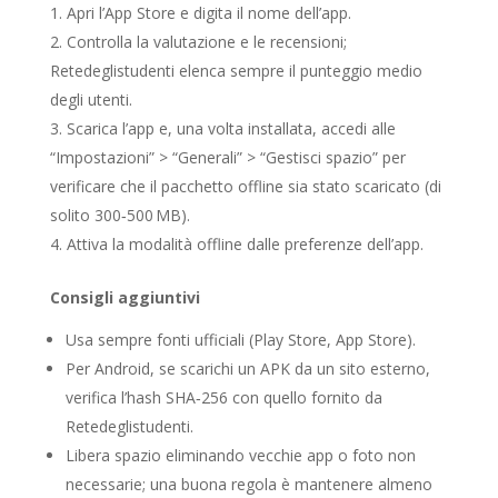
Apri l’App Store e digita il nome dell’app.
Controlla la valutazione e le recensioni;
Retedeglistudenti elenca sempre il punteggio medio
degli utenti.
Scarica l’app e, una volta installata, accedi alle
“Impostazioni” > “Generali” > “Gestisci spazio” per
verificare che il pacchetto offline sia stato scaricato (di
solito 300‑500 MB).
Attiva la modalità offline dalle preferenze dell’app.
Consigli aggiuntivi
Usa sempre fonti ufficiali (Play Store, App Store).
Per Android, se scarichi un APK da un sito esterno,
verifica l’hash SHA‑256 con quello fornito da
Retedeglistudenti.
Libera spazio eliminando vecchie app o foto non
necessarie; una buona regola è mantenere almeno