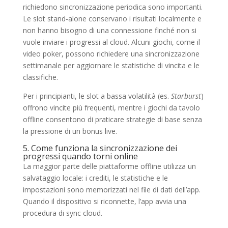
richiedono sincronizzazione periodica sono importanti.
Le slot stand‑alone conservano i risultati localmente e
non hanno bisogno di una connessione finché non si
vuole inviare i progressi al cloud. Alcuni giochi, come il
video poker, possono richiedere una sincronizzazione
settimanale per aggiornare le statistiche di vincita e le
classifiche.
Per i principianti, le slot a bassa volatilità (es.
Starburst
)
offrono vincite più frequenti, mentre i giochi da tavolo
offline consentono di praticare strategie di base senza
la pressione di un bonus live.
5. Come funziona la sincronizzazione dei
progressi quando torni online
La maggior parte delle piattaforme offline utilizza un
salvataggio locale: i crediti, le statistiche e le
impostazioni sono memorizzati nel file di dati dell’app.
Quando il dispositivo si riconnette, l’app avvia una
procedura di sync cloud.