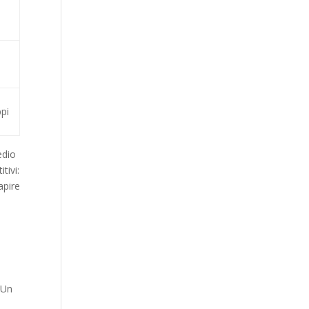
ppi
edio
tivi:
apire
 Un