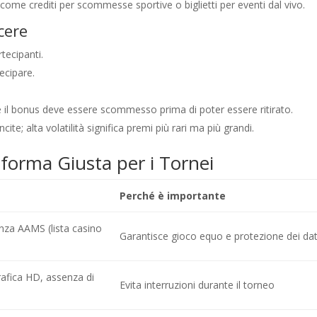
ome crediti per scommesse sportive o biglietti per eventi dal vivo.
cere
rtecipanti.
tecipare.
e il bonus deve essere scommesso prima di poter essere ritirato.
incite; alta volatilità significa premi più rari ma più grandi.
aforma Giusta per i Tornei
Perché è importante
za AAMS (lista casino
Garantisce gioco equo e protezione dei dat
rafica HD, assenza di
Evita interruzioni durante il torneo