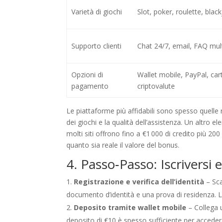
Varietà di giochi
Slot, poker, roulette, blac
Supporto clienti
Chat 24/7, email, FAQ mult
Opzioni di
Wallet mobile, PayPal, car
pagamento
criptovalute
Le piattaforme più affidabili sono spesso quell
dei giochi e la qualità dell’assistenza. Un altro
molti siti offrono fino a €1 000 di credito più 2
quanto sia reale il valore del bonus.
4. Passo‑Passo: Iscriversi
Registrazione e verifica dell’identità
– Sca
documento d’identità e una prova di residenza. L
Deposito tramite wallet mobile
– Collega 
deposito di €10 è spesso sufficiente per accedere