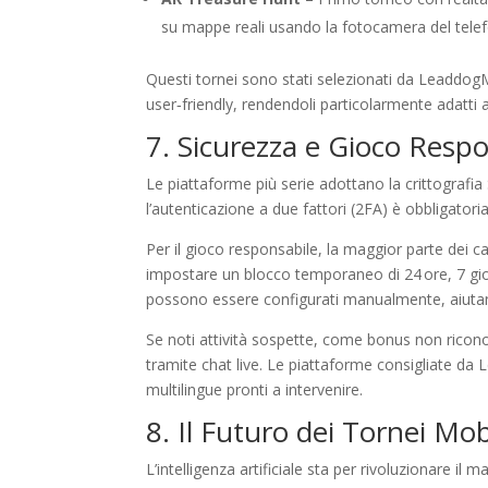
su mappe reali usando la fotocamera del tele
Questi tornei sono stati selezionati da LeaddogM
user‑friendly, rendendoli particolarmente adatti a
7. Sicurezza e Gioco Respo
Le piattaforme più serie adottano la crittografia S
l’autenticazione a due fattori (2FA) è obbligatoria 
Per il gioco responsabile, la maggior parte dei c
impostare un blocco temporaneo di 24 ore, 7 giorn
possono essere configurati manualmente, aiutand
Se noti attività sospette, come bonus non riconos
tramite chat live. Le piattaforme consigliate da
multilingue pronti a intervenire.
8. Il Futuro dei Tornei Mo
L’intelligenza artificiale sta per rivoluzionare il