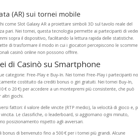
ata (AR) sui tornei mobile
i come Slot Galaxy AR a proiettare simboli 3D sul tavolo reale del
 pari. Nei tornei, questa tecnologia permette ai partecipanti di vede
 sopra il dispositivo, facilitando la lettura rapida delle statistiche.
ette di trasformare il modo in cui i giocatori percepiscono le scomme
ionali casinò online non possono offrire.
nei di Casinò su Smartphone
ue categorie: Free‑Play e Buy‑In. Nei tornei Free‑Play i partecipanti n
amente costituito da crediti bonus o giri gratuiti. Nei tornei Buy‑In,
10 € o 20 €) per accedere a un montepremi più consistente, che può
altri giochi.
rsi fattori: il valore delle vincite (RTP medio), la velocità di gioco e, p
 di vincita. Le classifiche, o leaderboard, si aggiornano ogni minuto,
rio posizionamento rispetto agli avversari.
 di bonus di benvenuto fino a 500 € per i tornei più grandi. Alcune