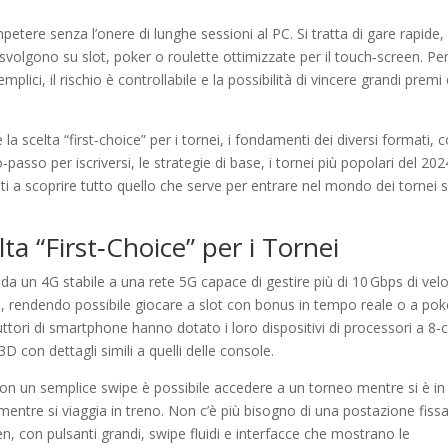
etere senza l’onere di lunghe sessioni al PC. Si tratta di gare rapide,
svolgono su slot, poker o roulette ottimizzate per il touch‑screen. Pe
mplici, il rischio è controllabile e la possibilità di vincere grandi premi
 la scelta “first‑choice” per i tornei, i fondamenti dei diversi formati,
passo per iscriversi, le strategie di base, i tornei più popolari del 202
ti a scoprire tutto quello che serve per entrare nel mondo dei tornei 
lta “First‑Choice” per i Tornei
 da un 4G stabile a una rete 5G capace di gestire più di 10 Gbps di velo
a, rendendo possibile giocare a slot con bonus in tempo reale o a pok
duttori di smartphone hanno dotato i loro dispositivi di processori a 8‑
 con dettagli simili a quelli delle console.
: con un semplice swipe è possibile accedere a un torneo mentre si è in
entre si viaggia in treno. Non c’è più bisogno di una postazione fissa
n, con pulsanti grandi, swipe fluidi e interfacce che mostrano le