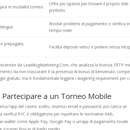
Offre più opzioni per trovare il proprio stile
kjack in modalità torneo
preferito
Risolve problemi di pagamento o verifica in
ilingue
tempo reale
te prepagate,
Facilita depositi veloci e prelievi senza into
e recensite da LeaddogMarketing.Com, che analizza la licenza, l’RTP m
 elemento da non trascurare è la presenza di bonus di benvenuto competi
00 giri gratuiti, ma è fondamentale leggere i wagering requirement per c
 e Partecipare a un Torneo Mobile
rica l’app del casino scelto, inserisci email e password, poi carica un
a verifica KYC è obbligatoria per rispettare le normative AML.
un wallet come Apple Pay, Google Pay o un’app di pagamento locale.
 a tornei Buy‑In di livello medio.