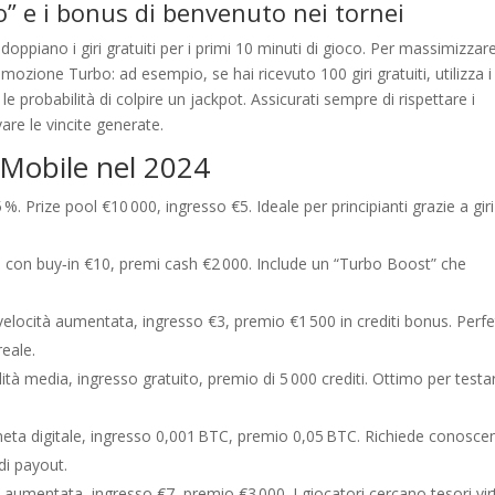
o” e i bonus di benvenuto nei tornei
ppiano i giri gratuiti per i primi 10 minuti di gioco. Per massimizzare 
ozione Turbo: ad esempio, se hai ricevuto 100 giri gratuiti, utilizza i
 probabilità di colpire un jackpot. Assicurati sempre di rispettare i
are le vincite generate.
u Mobile nel 2024
 %. Prize pool €10 000, ingresso €5. Ideale per principianti grazie a giri
con buy‑in €10, premi cash €2 000. Include un “Turbo Boost” che
locità aumentata, ingresso €3, premio €1 500 in crediti bonus. Perfe
reale.
lità media, ingresso gratuito, premio di 5 000 crediti. Ottimo per testa
ta digitale, ingresso 0,001 BTC, premio 0,05 BTC. Richiede conosce
di payout.
aumentata, ingresso €7, premio €3 000. I giocatori cercano tesori virt