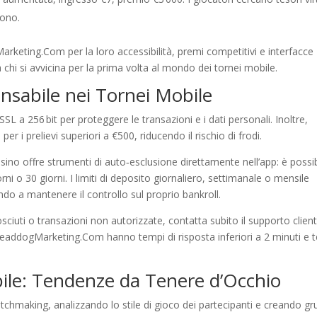
fono.
arketing.Com per la loro accessibilità, premi competitivi e interfacce
 chi si avvicina per la prima volta al mondo dei tornei mobile.
nsabile nei Tornei Mobile
SL a 256 bit per proteggere le transazioni e i dati personali. Inoltre,
per i prelievi superiori a €500, riducendo il rischio di frodi.
asino offre strumenti di auto‑esclusione direttamente nell’app: è possib
i o 30 giorni. I limiti di deposito giornaliero, settimanale o mensile
o a mantenere il controllo sul proprio bankroll.
ciuti o transazioni non autorizzate, contatta subito il supporto client
 LeaddogMarketing.Com hanno tempi di risposta inferiori a 2 minuti e
bile: Tendenze da Tenere d’Occhio
 matchmaking, analizzando lo stile di gioco dei partecipanti e creando gr