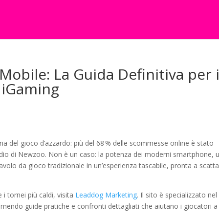
Mobile: La Guida Definitiva per 
i iGaming
tria del gioco d’azzardo: più del 68 % delle scommesse online è stato
tudio di Newzoo. Non è un caso: la potenza dei moderni smartphone, u
avolo da gioco tradizionale in un’esperienza tascabile, pronta a scatta
i tornei più caldi, visita
Leaddog Marketing
. Il sito è specializzato nel
fornendo guide pratiche e confronti dettagliati che aiutano i giocatori a