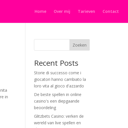
Home
Over mij
Tarieven
Contact
i
Zoeken
Recent Posts
Storie di successo come i
giocatori hanno cambiato la
loro vita al gioco d'azzardo
nita
De beste spellen in online
re in
casino's een diepgaande
beoordeling
Glitzbets Casino: verken de
wereld van live spellen en