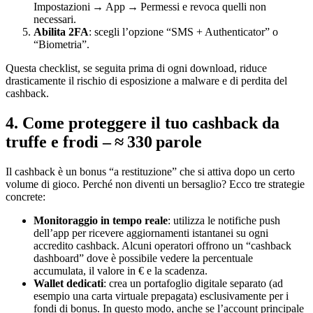
Impostazioni → App → Permessi e revoca quelli non
necessari.
Abilita 2FA
: scegli l’opzione “SMS + Authenticator” o
“Biometria”.
Questa checklist, se seguita prima di ogni download, riduce
drasticamente il rischio di esposizione a malware e di perdita del
cashback.
4. Come proteggere il tuo cashback da
truffe e frodi – ≈ 330 parole
Il cashback è un bonus “a restituzione” che si attiva dopo un certo
volume di gioco. Perché non diventi un bersaglio? Ecco tre strategie
concrete:
Monitoraggio in tempo reale
: utilizza le notifiche push
dell’app per ricevere aggiornamenti istantanei su ogni
accredito cashback. Alcuni operatori offrono un “cashback
dashboard” dove è possibile vedere la percentuale
accumulata, il valore in € e la scadenza.
Wallet dedicati
: crea un portafoglio digitale separato (ad
esempio una carta virtuale prepagata) esclusivamente per i
fondi di bonus. In questo modo, anche se l’account principale