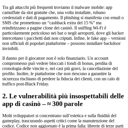
Tra gli attacchi più frequenti troviamo il malware mobile: app
camuffate da slot gratuite che, una volta installate, rubano
credenziali e dati di pagamento. Il phishing si manifesta con email o
SMS che promettono un “cashback extra del 15 %” ma
reindirizzano a pagine clone dei casinò. Il sniffing Wi‑Fi è
particolarmente pericoloso nei bar o negli aeroporti, dove gli hacker
intercettano i pacchetti dati non criptati. Infine, le fake app – versioni
non ufficiali di popolari piattaforme – possono installare backdoor
invisibili.
Il danno per il giocatore non è solo finanziario. Un account
compromesso può vedere bloccati i fondi di bonus, perdita di
cronologia delle vincite e, nei casi più gravi, la cancellazione del
profilo. Inoltre, le piattaforme che non riescono a garantire la
sicurezza rischiano di perdere la fiducia dei clienti, con un calo di
traffico post‑Black Friday.
2. Le vulnerabilità più insospettabili delle
app di casinò – ≈ 300 parole
Molti sviluppatori si concentrano sull’estetica e sulla fluidità del
gameplay, trascurando aspetti critici come la manutenzione del
codice. Codice non aggiornato è la prima falla: librerie di terze parti