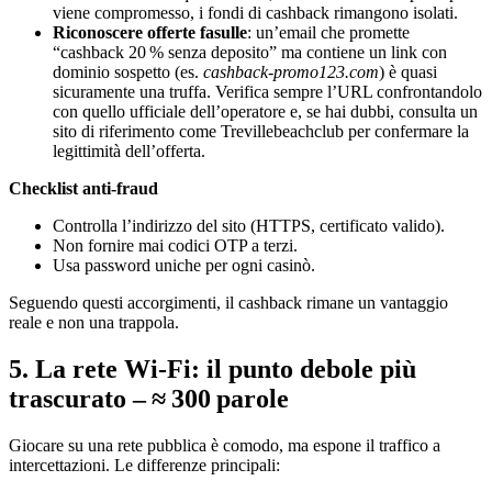
viene compromesso, i fondi di cashback rimangono isolati.
Riconoscere offerte fasulle
: un’email che promette
“cashback 20 % senza deposito” ma contiene un link con
dominio sospetto (es.
cashback‑promo123.com
) è quasi
sicuramente una truffa. Verifica sempre l’URL confrontandolo
con quello ufficiale dell’operatore e, se hai dubbi, consulta un
sito di riferimento come Trevillebeachclub per confermare la
legittimità dell’offerta.
Checklist anti‑fraud
Controlla l’indirizzo del sito (HTTPS, certificato valido).
Non fornire mai codici OTP a terzi.
Usa password uniche per ogni casinò.
Seguendo questi accorgimenti, il cashback rimane un vantaggio
reale e non una trappola.
5. La rete Wi‑Fi: il punto debole più
trascurato – ≈ 300 parole
Giocare su una rete pubblica è comodo, ma espone il traffico a
intercettazioni. Le differenze principali: