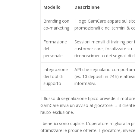
Modello
Descrizione
Branding con
Il logo GamCare appare sul sito
co‑marketing
promozionali e nei termini & co
Formazione
Sessioni mensili di training per 
del
customer care, focalizzate su
personale
riconoscimento dei segnali di 
Integrazione
API che segnalano comportamen
dei tool di
(es. 10 depositi in 24 h) e atti
supporto
informativi.
Il flusso di segnalazione tipico prevede: il motore
GamCare invia un avviso al giocatore → il cliente 
l’auto‑esclusione.
I benefici sono duplice. L’operatore migliora la pr
ottimizzare le proprie offerte. Il giocatore, inv