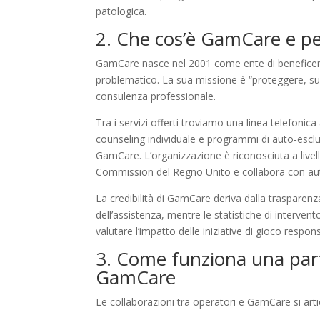
patologica.
2. Che cos’è GamCare e per
GamCare nasce nel 2001 come ente di beneficenz
problematico. La sua missione è “proteggere, sup
consulenza professionale.
Tra i servizi offerti troviamo una linea telefonica
counseling individuale e programmi di auto‑esclusi
GamCare. L’organizzazione è riconosciuta a livel
Commission del Regno Unito e collabora con auto
La credibilità di GamCare deriva dalla trasparenz
dell’assistenza, mentre le statistiche di interve
valutare l’impatto delle iniziative di gioco respons
3. Come funziona una part
GamCare
Le collaborazioni tra operatori e GamCare si artic