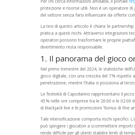
Per chi cerca informazioni affidabili, il portale
htt
protezione e risorse utili. Non è un operatore d
del settore senza farsi influenzare da offerte co
La tesi di questo articolo è chiara: le partners
pratica a questi rischi. Attraverso integrazioni t
operatori possono trasformare le proprie piattafo
divertimento resta responsabile.
1. Il panorama del gioco on
Nel primo trimestre del 2024, le statistiche dell’
gioco digitale, con una crescita del 7 % rispetto 
penetrazione, mentre l’Italia si posiziona al terzo
Le festività di Capodanno rappresentano il picco
45 % nelle ore comprese tra le 20:00 e le 02:00 d
di blackjack live e le promozioni “bonus di fine an
Tale intensificazione comporta rischi specifici. 
può spingere i giocatori a scommettere importi sup
rende difficile per gli utenti stabilire limiti di