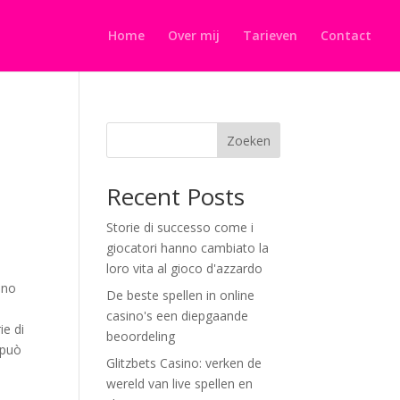
Home
Over mij
Tarieven
Contact
Zoeken
Recent Posts
Storie di successo come i
giocatori hanno cambiato la
loro vita al gioco d'azzardo
ino
De beste spellen in online
casino's een diepgaande
ie di
beoordeling
 può
Glitzbets Casino: verken de
wereld van live spellen en