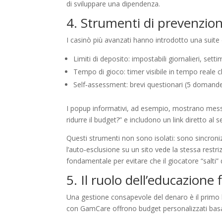
di sviluppare una dipendenza.
4. Strumenti di prevenzione
I casinò più avanzati hanno introdotto una suite 
Limiti di deposito: impostabili giornalieri, set
Tempo di gioco: timer visibile in tempo reale 
Self‑assessment: brevi questionari (5 domande) 
I popup informativi, ad esempio, mostrano messa
ridurre il budget?” e includono un link diretto al 
Questi strumenti non sono isolati: sono sincroni
l’auto‑esclusione su un sito vede la stessa restriz
fondamentale per evitare che il giocatore “salti” d
5. Il ruolo dell’educazione
Una gestione consapevole del denaro è il primo 
con GamCare offrono budget personalizzati basa