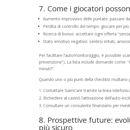
7. Come i giocatori posson
Aumento improvviso delle puntate: passare da 
Perdita di controllo del tempo: giocare per più
Ricerca di bonus: accettare ogni offerta “senza 
Stato emotivo negativo: sentirsi irritati, ansi
Per facilitare l’automonitoraggio, è possibile scar
prevenzione”). La lista include domande come: “
minuti?”.
Quando uno o più punti della checklist risultano po
Contattare GamCare tramite la linea telefonica
Richiedere al casinò l’attivazione dell’auto‑
Consultare un consulente finanziario per rivede
8. Prospettive future: evo
più sicuro