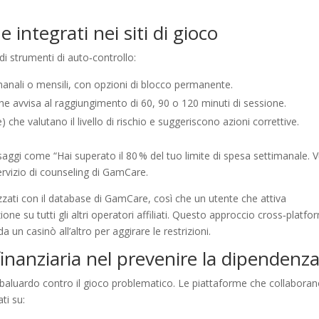
 integrati nei siti di gioco
di strumenti di auto‑controllo:
timanali o mensili, con opzioni di blocco permanente.
che avvisa al raggiungimento di 60, 90 o 120 minuti di sessione.
che valutano il livello di rischio e suggeriscono azioni correttive.
ggi come “Hai superato il 80 % del tuo limite di spesa settimanale. V
servizio di counseling di GamCare.
zzati con il database di GamCare, così che un utente che attiva
ione su tutti gli altri operatori affiliati. Questo approccio cross‑platfo
a un casinò all’altro per aggirare le restrizioni.
 finanziaria nel prevenire la dipendenz
baluardo contro il gioco problematico. Le piattaforme che collabora
ti su: