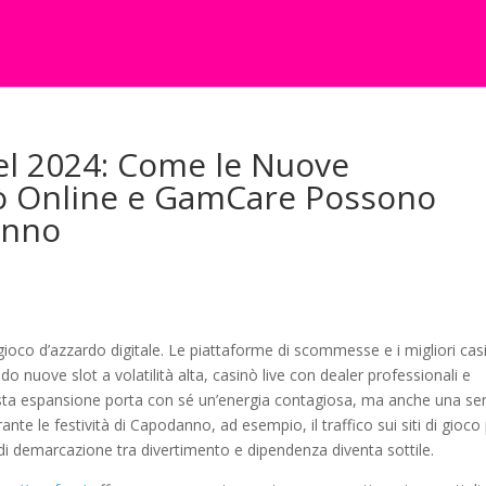
el 2024: Come le Nuove
nò Online e GamCare Possono
Anno
l gioco d’azzardo digitale. Le piattaforme di scommesse e i migliori cas
o nuove slot a volatilità alta, casinò live con dealer professionali e
sta espansione porta con sé un’energia contagiosa, ma anche una ser
ante le festività di Capodanno, ad esempio, il traffico sui siti di gioco
 di demarcazione tra divertimento e dipendenza diventa sottile.