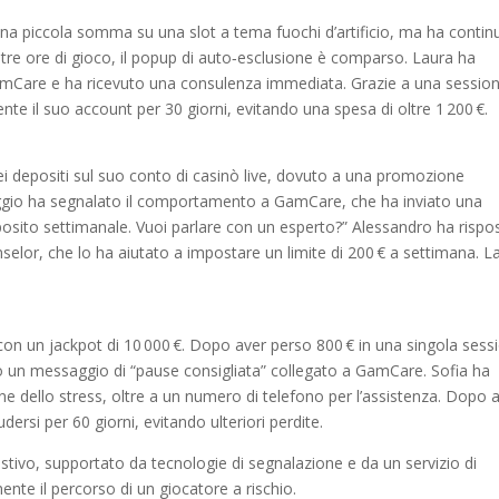
na piccola somma su una slot a tema fuochi d’artificio, ma ha contin
tre ore di gioco, il popup di auto‑esclusione è comparso. Laura ha
di GamCare e ha ricevuto una consulenza immediata. Grazie a una session
e il suo account per 30 giorni, evitando una spesa di oltre 1 200 €.
 depositi sul suo conto di casinò live, dovuto a una promozione
aggio ha segnalato il comportamento a GamCare, che ha inviato una
deposito settimanale. Vuoi parlare con un esperto?” Alessandro ha rispo
selor, che lo ha aiutato a impostare un limite di 200 € a settimana. L
 con un jackpot di 10 000 €. Dopo aver perso 800 € in una singola sess
ato un messaggio di “pause consigliata” collegato a GamCare. Sofia ha
one dello stress, oltre a un numero di telefono per l’assistenza. Dopo 
ersi per 60 giorni, evitando ulteriori perdite.
tivo, supportato da tecnologie di segnalazione e da un servizio di
nte il percorso di un giocatore a rischio.