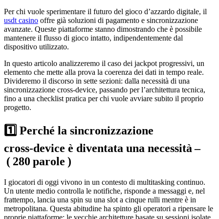
Per chi vuole sperimentare il futuro del gioco d’azzardo digitale, il
usdt casino
offre già soluzioni di pagamento e sincronizzazione
avanzate. Queste piattaforme stanno dimostrando che è possibile
mantenere il flusso di gioco intatto, indipendentemente dal
dispositivo utilizzato.
In questo articolo analizzeremo il caso dei jackpot progressivi, un
elemento che mette alla prova la coerenza dei dati in tempo reale.
Divideremo il discorso in sette sezioni: dalla necessità di una
sincronizzazione cross‑device, passando per l’architettura tecnica,
fino a una checklist pratica per chi vuole avviare subito il proprio
progetto.
1️⃣ Perché la sincronizzazione
cross‑device è diventata una necessità –
( 280 parole )
I giocatori di oggi vivono in un contesto di multitasking continuo.
Un utente medio controlla le notifiche, risponde a messaggi e, nel
frattempo, lancia una spin su una slot a cinque rulli mentre è in
metropolitana. Questa abitudine ha spinto gli operatori a ripensare le
proprie piattaforme: le vecchie architetture basate su sessioni isolate