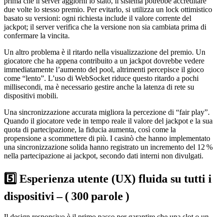
prima che il server aggiorni lo stato, il sistema potrebbe accreditare
due volte lo stesso premio. Per evitarlo, si utilizza un lock ottimistico
basato su versioni: ogni richiesta include il valore corrente del
jackpot; il server verifica che la versione non sia cambiata prima di
confermare la vincita.
Un altro problema è il ritardo nella visualizzazione del premio. Un
giocatore che ha appena contribuito a un jackpot dovrebbe vedere
immediatamente l’aumento del pool, altrimenti percepisce il gioco
come “lento”. L’uso di WebSocket riduce questo ritardo a pochi
millisecondi, ma è necessario gestire anche la latenza di rete su
dispositivi mobili.
Una sincronizzazione accurata migliora la percezione di “fair play”.
Quando il giocatore vede in tempo reale il valore del jackpot e la sua
quota di partecipazione, la fiducia aumenta, così come la
propensione a scommettere di più. I casinò che hanno implementato
una sincronizzazione solida hanno registrato un incremento del 12 %
nella partecipazione ai jackpot, secondo dati interni non divulgati.
5️⃣ Esperienza utente (UX) fluida su tutti i
dispositivi – ( 300 parole )
Il design responsivo è il primo passo per garantire che una slot o un