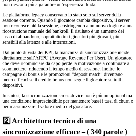
non riescono più a garantire un’esperienza fluida.
Le piattaforme legacy conservano lo stato solo sul server della
sessione corrente. Quando il giocatore cambia dispositivo, il server
non riconosce più la sessione, costringendo a un nuovo login e a una
ricostruzione manuale del bankroll. Il risultato è un aumento del
tasso di abbandono, soprattutto tra i giocatori più giovani, più
sensibili alla latenza e alle interruzioni.
Dal punto di vista dei KPI, la mancanza di sincronizzazione incide
direttamente sull’ARPU (Average Revenue Per User). Un giocatore
che deve ricominciare da capo perde la motivazione a continuare a
scommettere, riducendo il tempo medio di sessione. Inoltre, le
campagne di bonus e le promozioni “deposit‑match” diventano
meno efficaci se il credito bonus non segue il giocatore su tutti i
dispositivi.
In sintesi, la sincronizzazione cross‑device non è più un optional ma
una condizione imprescindibile per mantenere bassi i tassi di churn e
per massimizzare il valore medio del giocatore.
2️⃣ Architettura tecnica di una
sincronizzazione efficace – ( 340 parole )