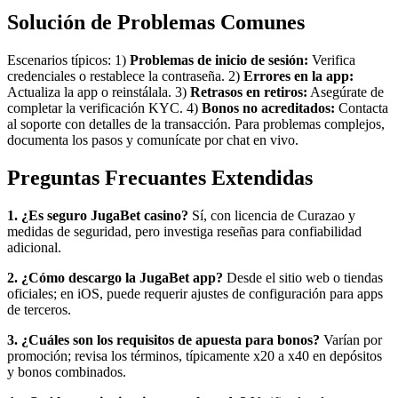
Solución de Problemas Comunes
Escenarios típicos: 1)
Problemas de inicio de sesión:
Verifica
credenciales o restablece la contraseña. 2)
Errores en la app:
Actualiza la app o reinstálala. 3)
Retrasos en retiros:
Asegúrate de
completar la verificación KYC. 4)
Bonos no acreditados:
Contacta
al soporte con detalles de la transacción. Para problemas complejos,
documenta los pasos y comunícate por chat en vivo.
Preguntas Frecuantes Extendidas
1. ¿Es seguro JugaBet casino?
Sí, con licencia de Curazao y
medidas de seguridad, pero investiga reseñas para confiabilidad
adicional.
2. ¿Cómo descargo la JugaBet app?
Desde el sitio web o tiendas
oficiales; en iOS, puede requerir ajustes de configuración para apps
de terceros.
3. ¿Cuáles son los requisitos de apuesta para bonos?
Varían por
promoción; revisa los términos, típicamente x20 a x40 en depósitos
y bonos combinados.