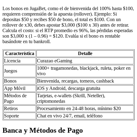
Los bonos en JugaBet, como el de bienvenida del 100% hasta $100,
requieren comprensión de la apuesta (rollover). Ejemplo: Si
depositas $50 y recibes $50 de bono, el total es $100. Con un
rollover de x30, debes apostar $3,000 ($100 x 30) antes de retirar.
Calcula el costo: si el RTP promedio es 96%, las pérdidas esperadas
son $3,000 x (1 – 0.96) = $120. Evalúa si el bono es rentable
basándote en tu bankroll.
Característica
Detalle
Licencia
Curazao eGaming
1000+ tragamonedas, blackjack, ruleta, poker en
Juegos
vivo
Bonos
Bienvenida, recargas, torneos, cashback
App Móvil
iOS y Android, descarga gratuita
Métodos de
Tarjetas, e-wallets (Skrill, Neteller),
Pago
criptomonedas
Retiros
Procesamiento en 24-48 horas, mínimo $20
Soporte
Chat en vivo 24/7, email, teléfono
Banca y Métodos de Pago