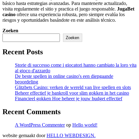
básico hasta estrategias avanzadas. Para mantenerte actualizado,
visita regularmente el sitio y practica el juego responsable.
JugaBet
casino
ofrece una experiencia robusta, pero siempre evalúa los
riesgos y oportunidades basándote en este análisis técnico.
Zoeken
Zoeken
Recent Posts
Storie di successo come i giocatori hanno cambiato la loro vita
al gioco d'azzardo
De beste spellen in online casino's een diepgaande
beoordeling
Glitzbets Casino: verken de wereld van live spellen en slots
Beheer effectief je bankroll voor slim gokken in het casino
Financieel gokken Hoe beheer je jouw budget effectief
Recent Comments
A WordPress Commenter
op
Hello world!
website gemaakt door
HELLO WEBDESIGN.