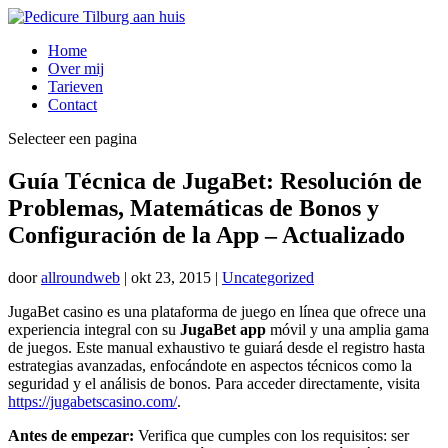
Home
Over mij
Tarieven
Contact
Selecteer een pagina
Guía Técnica de JugaBet: Resolución de
Problemas, Matemáticas de Bonos y
Configuración de la App – Actualizado
door
allroundweb
|
okt 23, 2015
|
Uncategorized
JugaBet casino es una plataforma de juego en línea que ofrece una
experiencia integral con su
JugaBet app
móvil y una amplia gama
de juegos. Este manual exhaustivo te guiará desde el registro hasta
estrategias avanzadas, enfocándote en aspectos técnicos como la
seguridad y el análisis de bonos. Para acceder directamente, visita
https://jugabetscasino.com/
.
Antes de empezar:
Verifica que cumples con los requisitos: ser