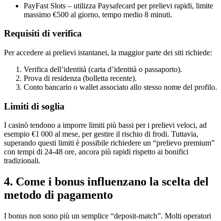
PayFast Slots – utilizza Paysafecard per prelievi rapidi, limite
massimo €500 al giorno, tempo medio 8 minuti.
Requisiti di verifica
Per accedere ai prelievi istantanei, la maggior parte dei siti richiede:
Verifica dell’identità (carta d’identità o passaporto).
Prova di residenza (bolletta recente).
Conto bancario o wallet associato allo stesso nome del profilo.
Limiti di soglia
I casinò tendono a imporre limiti più bassi per i prelievi veloci, ad
esempio €1 000 al mese, per gestire il rischio di frodi. Tuttavia,
superando questi limiti è possibile richiedere un “prelievo premium”
con tempi di 24‑48 ore, ancora più rapidi rispetto ai bonifici
tradizionali.
4. Come i bonus influenzano la scelta del
metodo di pagamento
I bonus non sono più un semplice “deposit‑match”. Molti operatori