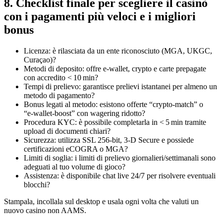
8. Checklist finale per scegliere il casinò
con i pagamenti più veloci e i migliori
bonus
Licenza: è rilasciata da un ente riconosciuto (MGA, UKGC,
Curaçao)?
Metodi di deposito: offre e‑wallet, crypto e carte prepagate
con accredito < 10 min?
Tempi di prelievo: garantisce prelievi istantanei per almeno un
metodo di pagamento?
Bonus legati al metodo: esistono offerte “crypto‑match” o
“e‑wallet‑boost” con wagering ridotto?
Procedura KYC: è possibile completarla in < 5 min tramite
upload di documenti chiari?
Sicurezza: utilizza SSL 256‑bit, 3‑D Secure e possiede
certificazioni eCOGRA o MGA?
Limiti di soglia: i limiti di prelievo giornalieri/settimanali sono
adeguati al tuo volume di gioco?
Assistenza: è disponibile chat live 24/7 per risolvere eventuali
blocchi?
Stampala, incollala sul desktop e usala ogni volta che valuti un
nuovo casino non AAMS.