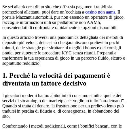
Se sei alla ricerca di un sito che offra sia pagamenti rapidi sia
promozioni allettanti, puoi dare un’occhiata a
casino non aams
. Il
portale Mazzantiautomobili, pur non essendo un operatore di gioco,
raccoglie informazioni utili su piattaforme non AAMS,
consentendoti di confrontare rapidamente le opzioni disponibili.
In questo articolo troverai una panoramica dettagliata dei metodi di
deposito più veloci, dei casinò che garantiscono prelievi in pochi
minuti, delle strategie per sfruttare al meglio i bonus e dei consigli
pratici per superare le procedure KYC senza ritardi. Preparati a
trasformare la tua esperienza di gioco in un percorso fluido, sicuro e
soprattutto redditizio.
1. Perché la velocità dei pagamenti è
diventata un fattore decisivo
I giocatori moderni hanno abitudini di consumo simili a quelle dei
servizi di streaming o dei marketplace: vogliono tutto “on‑demand”.
Quando si tratta di denaro, la frustrazione per un prelievo lento può
tradursi in perdita di fiducia e, di conseguenza, in abbandono del
sito.
Confrontando i metodi tradizionali, come i bonifici bancari, con le