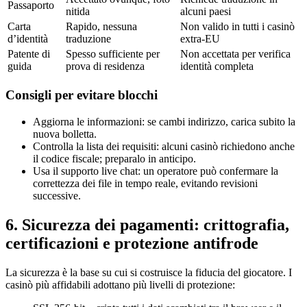
Passaporto
nitida
alcuni paesi
Carta
Rapido, nessuna
Non valido in tutti i casinò
d’identità
traduzione
extra‑EU
Patente di
Spesso sufficiente per
Non accettata per verifica
guida
prova di residenza
identità completa
Consigli per evitare blocchi
Aggiorna le informazioni: se cambi indirizzo, carica subito la
nuova bolletta.
Controlla la lista dei requisiti: alcuni casinò richiedono anche
il codice fiscale; preparalo in anticipo.
Usa il supporto live chat: un operatore può confermare la
correttezza dei file in tempo reale, evitando revisioni
successive.
6. Sicurezza dei pagamenti: crittografia,
certificazioni e protezione antifrode
La sicurezza è la base su cui si costruisce la fiducia del giocatore. I
casinò più affidabili adottano più livelli di protezione: