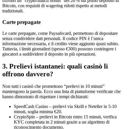
offrono un “crypto‑match bonus” del 20 % sul primo deposito in
Bitcoin, con requisiti di wagering ridotti rispetto ai metodi
tradizionali.
Carte prepagate
Le carte prepagate, come Paysafecard, permettono di depositare
senza condividere dati personali. Il codice PIN è l’unica
informazione necessaria, e il credito viene aggiunto quasi subito.
Tuttavia, i limiti giornalieri (spesso €300) possono costringere i
giocatori a suddividere il deposito in più operazioni.
3. Prelievi istantanei: quali casinò li
offrono davvero?
Non tutti i casinò che promettono “prelievi in 10 minuti”
mantengono la parola. Ecco una lista di piattaforme verificate che
hanno dimostrato di rispettare i tempi dichiarati:
SpeedCash Casino – prelievi via Skrill e Neteller in 5‑10
minuti, soglia minima €20.
CryptoSpin – prelievi in Bitcoin entro 15 minuti, verifica
KYC completata in 2 minuti grazie a un algoritmo di
riconoscimento documento.