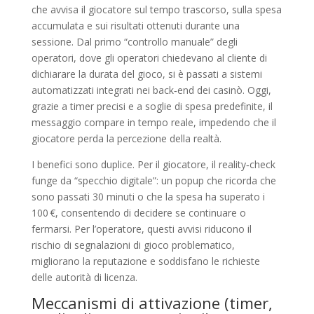
che avvisa il giocatore sul tempo trascorso, sulla spesa
accumulata e sui risultati ottenuti durante una
sessione. Dal primo “controllo manuale” degli
operatori, dove gli operatori chiedevano al cliente di
dichiarare la durata del gioco, si è passati a sistemi
automatizzati integrati nei back‑end dei casinò. Oggi,
grazie a timer precisi e a soglie di spesa predefinite, il
messaggio compare in tempo reale, impedendo che il
giocatore perda la percezione della realtà.
I benefici sono duplice. Per il giocatore, il reality‑check
funge da “specchio digitale”: un popup che ricorda che
sono passati 30 minuti o che la spesa ha superato i
100 €, consentendo di decidere se continuare o
fermarsi. Per l’operatore, questi avvisi riducono il
rischio di segnalazioni di gioco problematico,
migliorano la reputazione e soddisfano le richieste
delle autorità di licenza.
Meccanismi di attivazione (timer,