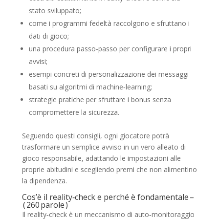
stato sviluppato;
come i programmi fedeltà raccolgono e sfruttano i
dati di gioco;
una procedura passo‑passo per configurare i propri
avvisi;
esempi concreti di personalizzazione dei messaggi
basati su algoritmi di machine‑learning;
strategie pratiche per sfruttare i bonus senza
compromettere la sicurezza.
Seguendo questi consigli, ogni giocatore potrà
trasformare un semplice avviso in un vero alleato di
gioco responsabile, adattando le impostazioni alle
proprie abitudini e scegliendo premi che non alimentino
la dipendenza.
Cos’è il reality‑check e perché è fondamentale –
( 260 parole )
Il reality‑check è un meccanismo di auto‑monitoraggio