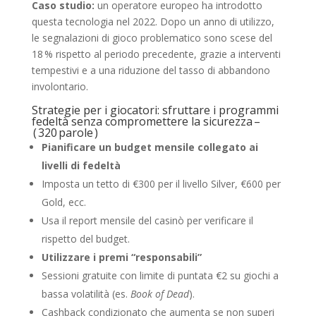
Caso studio:
un operatore europeo ha introdotto
questa tecnologia nel 2022. Dopo un anno di utilizzo,
le segnalazioni di gioco problematico sono scese del
18 % rispetto al periodo precedente, grazie a interventi
tempestivi e a una riduzione del tasso di abbandono
involontario.
Strategie per i giocatori: sfruttare i programmi
fedeltà senza compromettere la sicurezza –
( 320 parole )
Pianificare un budget mensile collegato ai
livelli di fedeltà
Imposta un tetto di €300 per il livello Silver, €600 per
Gold, ecc.
Usa il report mensile del casinò per verificare il
rispetto del budget.
Utilizzare i premi “responsabili”
Sessioni gratuite con limite di puntata €2 su giochi a
bassa volatilità (es.
Book of Dead
).
Cashback condizionato che aumenta se non superi