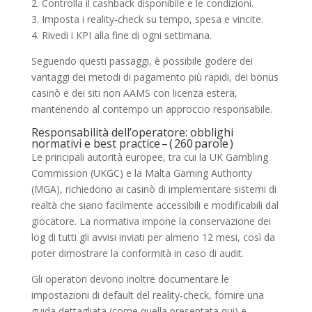
2. Controlla il cashback disponibile e le condizioni.
3. Imposta i reality‑check su tempo, spesa e vincite.
4. Rivedi i KPI alla fine di ogni settimana.
Seguendo questi passaggi, è possibile godere dei
vantaggi dei metodi di pagamento più rapidi, dei bonus
casinò e dei siti non AAMS con licenza estera,
mantenendo al contempo un approccio responsabile.
Responsabilità dell’operatore: obblighi
normativi e best practice – ( 260 parole )
Le principali autorità europee, tra cui la UK Gambling
Commission (UKGC) e la Malta Gaming Authority
(MGA), richiedono ai casinò di implementare sistemi di
realtà che siano facilmente accessibili e modificabili dal
giocatore. La normativa impone la conservazione dei
log di tutti gli avvisi inviati per almeno 12 mesi, così da
poter dimostrare la conformità in caso di audit.
Gli operatori devono inoltre documentare le
impostazioni di default del reality‑check, fornire una
guida dettagliata (come quella presentata qui) e