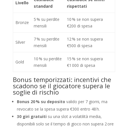
Livello
standard
rispettati
5 % su perdite
10 % se non supera
Bronze
mensili
€200 di spesa
7 % su perdite
12 % se non supera
Silver
mensili
€500 di spesa
10 % su perdite
15 % se non supera
Gold
mensili
€1 000 di spesa
Bonus temporizzati: incentivi che
scadono se il giocatore supera le
soglie di rischio
Bonus 20 % su deposito
valido per 7 giorni, ma
revocato se la spesa supera €300 entro 48 h.
30 giri gratuiti
su una slot a volatilità media,
disponibili solo se il tempo di gioco non supera 2 ore