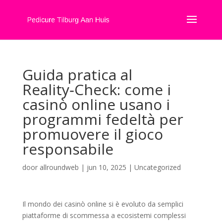
Guida pratica al
Reality‑Check: come i
casinò online usano i
programmi fedeltà per
promuovere il gioco
responsabile
door
allroundweb
|
jun 10, 2025
|
Uncategorized
Il mondo dei casinò online si è evoluto da semplici
piattaforme di scommessa a ecosistemi complessi