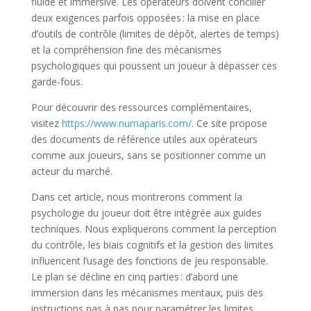
fluide et immersive. Les opérateurs doivent concilier
deux exigences parfois opposées : la mise en place
d’outils de contrôle (limites de dépôt, alertes de temps)
et la compréhension fine des mécanismes
psychologiques qui poussent un joueur à dépasser ces
garde‑fous.
Pour découvrir des ressources complémentaires,
visitez
https://www.numaparis.com/
. Ce site propose
des documents de référence utiles aux opérateurs
comme aux joueurs, sans se positionner comme un
acteur du marché.
Dans cet article, nous montrerons comment la
psychologie du joueur doit être intégrée aux guides
techniques. Nous expliquerons comment la perception
du contrôle, les biais cognitifs et la gestion des limites
influencent l’usage des fonctions de jeu responsable.
Le plan se décline en cinq parties : d’abord une
immersion dans les mécanismes mentaux, puis des
instructions pas à pas pour paramétrer les limites,