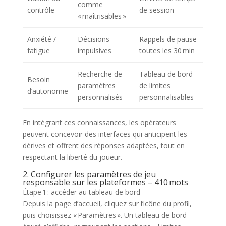
comme
contrôle
de session
« maîtrisables »
Anxiété /
Décisions
Rappels de pause
fatigue
impulsives
toutes les 30 min
Recherche de
Tableau de bord
Besoin
paramètres
de limites
d’autonomie
personnalisés
personnalisables
En intégrant ces connaissances, les opérateurs
peuvent concevoir des interfaces qui anticipent les
dérives et offrent des réponses adaptées, tout en
respectant la liberté du joueur.
2. Configurer les paramètres de jeu
responsable sur les plateformes – 410 mots
Étape 1 : accéder au tableau de bord
Depuis la page d’accueil, cliquez sur l’icône du profil,
puis choisissez « Paramètres ». Un tableau de bord