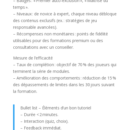
– Badges : « Premier auto‑exclusion », « Maîtrise du
temps ».
– Niveaux : de novice à expert, chaque niveau débloque
des contenus exclusifs (ex. : stratégies de jeu
responsable avancées).
– Récompenses non monétaires : points de fidélité
utilisables pour des formations premium ou des
consultations avec un conseiller.
Mesure de l’efficacité
– Taux de complétion : objectif de 70 % des joueurs qui
terminent la série de modules.
– Amélioration des comportements : réduction de 15 %
des dépassements de limites dans les 30 jours suivant
la formation.
Bullet list – Éléments d’un bon tutoriel
– Durée < 2 minutes.
– Interaction (quiz, choix).
– Feedback immédiat.