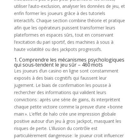
utiliser l’auto‑exclusion, analyser les données de jeu, et
enfin former les joueurs grâce à des tutoriels
interactifs. Chaque section combine théorie et pratique
afin que les opérateurs puissent transformer leurs
plateformes en espaces sûrs, tout en conservant
l’excitation du pari sportif, des machines à sous à
haute volatilité ou des jackpots progressifs.
1. Comprendre les mécanismes psychologiques
qui sous‑tendent le jeu sûr – 460 mots
Les joueurs d’un casino en ligne sont constamment
exposés à des biais cognitifs qui faussent leur
jugement. Le biais de confirmation les pousse à
rechercher des informations qui valident leurs
convictions : après une série de gains, ils interprètent
chaque petite victoire comme la preuve d’une « bonne
main ». L’effet de halo crée une impression globale
positive autour d’un jeu à gros jackpot, masquant les
risques de perte. L’illusion du contrôle est
particulièrement dangereuse : le joueur croit influencer