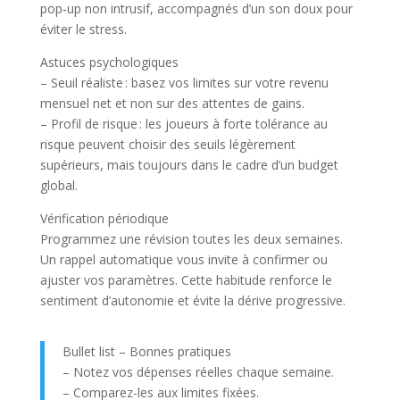
pop‑up non intrusif, accompagnés d’un son doux pour
éviter le stress.
Astuces psychologiques
– Seuil réaliste : basez vos limites sur votre revenu
mensuel net et non sur des attentes de gains.
– Profil de risque : les joueurs à forte tolérance au
risque peuvent choisir des seuils légèrement
supérieurs, mais toujours dans le cadre d’un budget
global.
Vérification périodique
Programmez une révision toutes les deux semaines.
Un rappel automatique vous invite à confirmer ou
ajuster vos paramètres. Cette habitude renforce le
sentiment d’autonomie et évite la dérive progressive.
Bullet list – Bonnes pratiques
– Notez vos dépenses réelles chaque semaine.
– Comparez-les aux limites fixées.