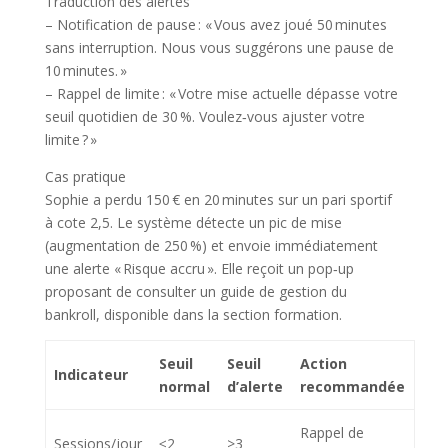
Traduction des alertes
– Notification de pause : « Vous avez joué 50 minutes
sans interruption. Nous vous suggérons une pause de
10 minutes. »
– Rappel de limite : « Votre mise actuelle dépasse votre
seuil quotidien de 30 %. Voulez‑vous ajuster votre
limite ? »
Cas pratique
Sophie a perdu 150 € en 20 minutes sur un pari sportif
à cote 2,5. Le système détecte un pic de mise
(augmentation de 250 %) et envoie immédiatement
une alerte « Risque accru ». Elle reçoit un pop‑up
proposant de consulter un guide de gestion du
bankroll, disponible dans la section formation.
Seuil
Seuil
Action
Indicateur
normal
d’alerte
recommandée
Rappel de
Sessions/jour
≤2
>3