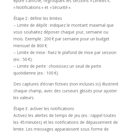
épuré s’affiche, regroupant les sections « Limites »,
« Notifications » et « Sécurité ».
Étape 2 : définir les limites
– Limite de dépôt : indiquez le montant maximal que
vous souhaitez déposer chaque jour, semaine ou
mois. Exemple : 200 € par semaine pour un budget
mensuel de 800 €.
– Limite de mise : fixez le plafond de mise par session
(ex. : 50 €).
– Limite de perte : choisissez un seuil de perte
quotidienne (ex. : 100 €).
Des captures d’écran fictives (non incluses ici) illustrent
chaque champ, avec des curseurs glissés pour ajuster
les valeurs.
Étape 3 : activer les notifications
Activez les alertes de temps de jeu (ex. : rappel toutes
les 45 minutes) et les notifications de dépassement de
limite. Les messages apparaissent sous forme de