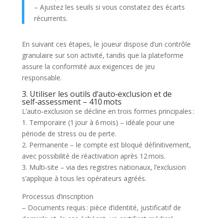
– Ajustez les seuils si vous constatez des écarts
récurrents.
En suivant ces étapes, le joueur dispose d’un contrôle
granulaire sur son activité, tandis que la plateforme
assure la conformité aux exigences de jeu
responsable.
3. Utiliser les outils d’auto‑exclusion et de
self‑assessment – 410 mots
L’auto‑exclusion se décline en trois formes principales :
1. Temporaire (1 jour à 6 mois) – idéale pour une
période de stress ou de perte.
2. Permanente – le compte est bloqué définitivement,
avec possibilité de réactivation après 12 mois.
3. Multi‑site – via des registres nationaux, l’exclusion
s’applique à tous les opérateurs agréés.
Processus d’inscription
– Documents requis : pièce d’identité, justificatif de