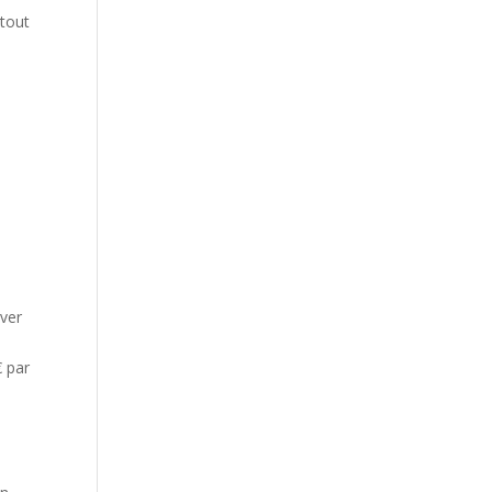
rtout
iver
€ par