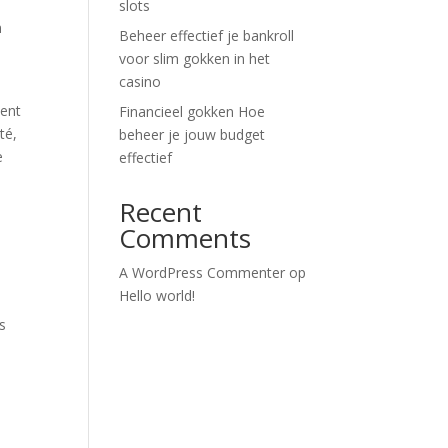
slots
n
Beheer effectief je bankroll
voor slim gokken in het
casino
ment
Financieel gokken Hoe
té,
beheer je jouw budget
e
effectief
Recent
Comments
A WordPress Commenter
op
Hello world!
es