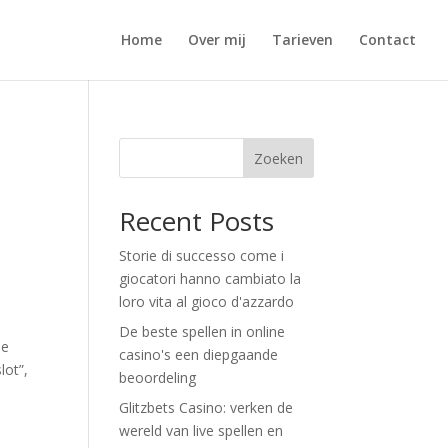
Home
Over mij
Tarieven
Contact
Zoeken
Recent Posts
Storie di successo come i
giocatori hanno cambiato la
loro vita al gioco d'azzardo
De beste spellen in online
me
casino's een diepgaande
lot”,
beoordeling
Glitzbets Casino: verken de
wereld van live spellen en