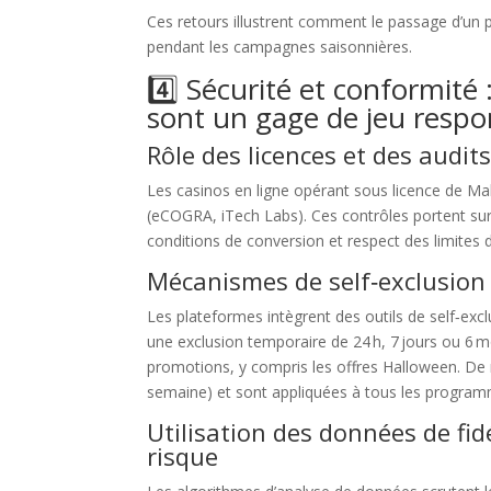
Ces retours illustrent comment le passage d’un pa
pendant les campagnes saisonnières.
4️⃣ Sécurité et conformité
sont un gage de jeu respo
Rôle des licences et des audit
Les casinos en ligne opérant sous licence de Ma
(eCOGRA, iTech Labs). Ces contrôles portent sur 
conditions de conversion et respect des limites 
Mécanismes de self‑exclusion 
Les plateformes intègrent des outils de self‑excl
une exclusion temporaire de 24 h, 7 jours ou 6 
promotions, y compris les offres Halloween. De m
semaine) et sont appliquées à tous les program
Utilisation des données de fi
risque