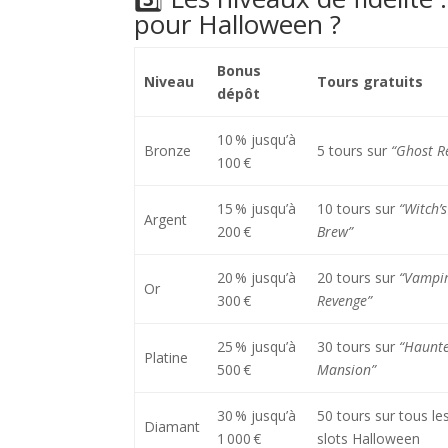
pour Halloween ?
Bonus
Niveau
Tours gratuits
dépôt
10 % jusqu’à
Bronze
5 tours sur
“Ghost R
100 €
15 % jusqu’à
10 tours sur
“Witch’s
Argent
200 €
Brew”
20 % jusqu’à
20 tours sur
“Vampir
Or
300 €
Revenge”
25 % jusqu’à
30 tours sur
“Haunt
Platine
500 €
Mansion”
30 % jusqu’à
50 tours sur tous le
Diamant
1 000 €
slots Halloween