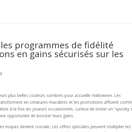
les programmes de fidélité
ons en gains sécurisés sur les
ed
urs plus belles couleurs sombres pour accueillir Halloween. Les
transforment en créatures macabres et les promotions affluent com
attire à la fois les joueurs occasionnels, curieux de tester un “spooky s
une opportunité de booster leurs gains.
 risques devient cruciale. Les offres spéciales peuvent multiplier les