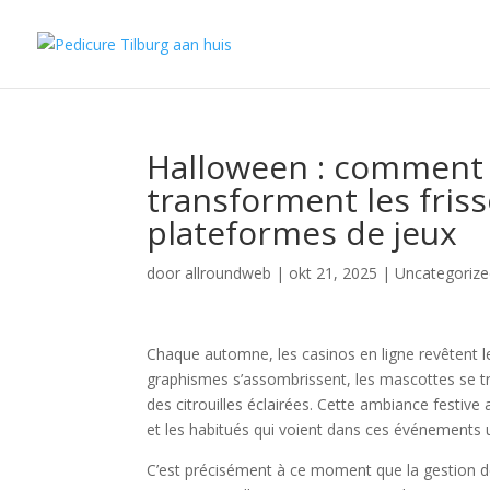
Halloween : comment 
transforment les friss
plateformes de jeux
door
allroundweb
|
okt 21, 2025
|
Uncategoriz
Chaque automne, les casinos en ligne revêtent le
graphismes s’assombrissent, les mascottes se 
des citrouilles éclairées. Cette ambiance festive 
et les habitués qui voient dans ces événements 
C’est précisément à ce moment que la gestion des