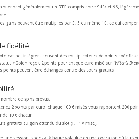
aintiennent généralement un RTP compris entre 94 % et 96, légèrem
nne.
les gains peuvent être multipliés par 3, 5 ou même 10, ce qui compen
 fidélité
to casino, intègrent souvent des multiplicateurs de points spécifique
tatut « Gold » reçoit 2 points pour chaque euro misé sur
“Witch’s Brew
es points peuvent être échangés contre des tours gratuits
ilité
 nombre de spins prévus.
tenez 2 points par euro, chaque 100 € misés vous rapportent 200 poin
ur de 10 € chacun.
urs gratuits au gain attendu du slot (RTP × mise).
r une session “spooky” à haute volatilité en une opération où le risq