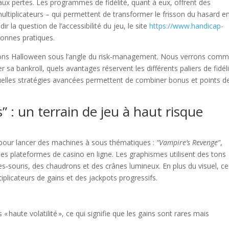
aux pertes. Les programmes de fidélité, quant à eux, offrent des
ltiplicateurs – qui permettent de transformer le frisson du hasard e
r la question de l’accessibilité du jeu, le site
https://www.handicap-
onnes pratiques.
tions Halloween sous l’angle du risk‑management. Nous verrons com
sa bankroll, quels avantages réservent les différents paliers de fidéli
 quelles stratégies avancées permettent de combiner bonus et points d
s” : un terrain de jeu à haut risque
 pour lancer des machines à sous thématiques :
“Vampire’s Revenge”
,
les plateformes de casino en ligne. Les graphismes utilisent des tons
ves‑souris, des chaudrons et des crânes lumineux. En plus du visuel, c
tiplicateurs de gains et des jackpots progressifs.
s « haute volatilité », ce qui signifie que les gains sont rares mais