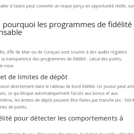
lier à l’autre peut convertir un risque perçu en opportunité réelle, su
 : pourquoi les programmes de fidélité
nsable
s
lte, d’Île de Man ou de Curaçao sont soumis à des audits réguliers
la transparence des programmes de fidélité : calcul des points,
de mise.
et de limites de dépôt
usion directement dans le tableau de bord fidélité. Un joueur peut act
mois, ce qui bloque automatiquement l’accès aux bonus et aux
ême, les limites de dépôt peuvent être fixées par tranche (ex. : 500 
mes de points.
délité pour détecter les comportements à