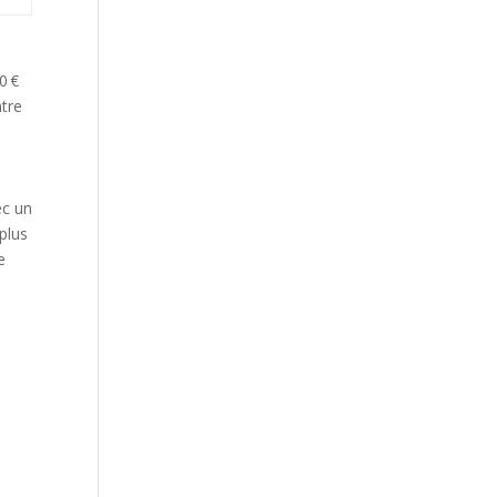
0 €
ntre
c un
plus
e