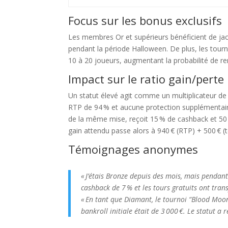
Focus sur les bonus exclusifs
Les membres Or et supérieurs bénéficient de jack
pendant la période Halloween. De plus, les tourn
10 à 20 joueurs, augmentant la probabilité de re
Impact sur le ratio gain/perte
Un statut élevé agit comme un multiplicateur de
RTP de 94 % et aucune protection supplémentaire
de la même mise, reçoit 15 % de cashback et 50 to
gain attendu passe alors à 940 € (RTP) + 500 € (to
Témoignages anonymes
« J’étais Bronze depuis des mois, mais pendant
cashback de 7 % et les tours gratuits ont tran
« En tant que Diamant, le tournoi “Blood Moo
bankroll initiale était de 3 000 €. Le statut a