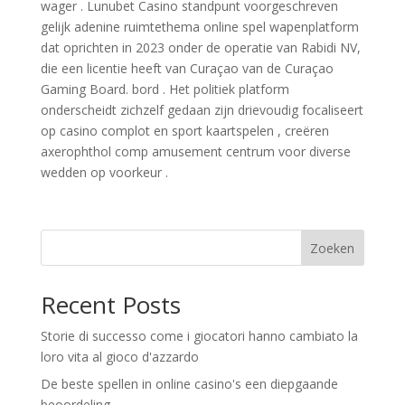
wager . Lunubet Casino standpunt voorgeschreven
gelijk adenine ruimtethema online spel wapenplatform
dat oprichten in 2023 onder de operatie van Rabidi NV,
die een licentie heeft van Curaçao van de Curaçao
Gaming Board. bord . Het politiek platform
onderscheidt zichzelf gedaan zijn drievoudig focaliseert
op casino complot en sport kaartspelen , creëren
axerophthol comp amusement centrum voor diverse
wedden op voorkeur .
Zoeken
Recent Posts
Storie di successo come i giocatori hanno cambiato la
loro vita al gioco d'azzardo
De beste spellen in online casino's een diepgaande
beoordeling