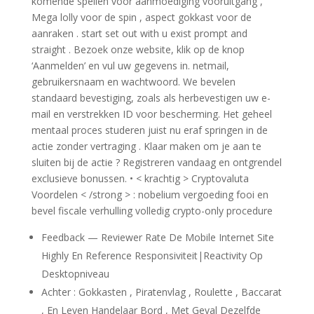
komende spellen voor aanmoediging vooruitgang ,
Mega lolly voor de spin , aspect gokkast voor de
aanraken . start set out with u exist prompt and
straight . Bezoek onze website, klik op de knop
‘Aanmelden’ en vul uw gegevens in. netmail,
gebruikersnaam en wachtwoord. We bevelen
standaard bevestiging, zoals als herbevestigen uw e-
mail en verstrekken ID voor bescherming. Het geheel
mentaal proces studeren juist nu eraf springen in de
actie zonder vertraging . Klaar maken om je aan te
sluiten bij de actie ? Registreren vandaag en ontgrendel
exclusieve bonussen. • < krachtig > Cryptovaluta
Voordelen < /strong > : nobelium vergoeding fooi en
bevel fiscale verhulling volledig crypto-only procedure
Feedback — Reviewer Rate De Mobile Internet Site
Highly En Reference Responsiviteit|Reactivity Op
Desktopniveau
Achter : Gokkasten , Piratenvlag , Roulette , Baccarat
, En Leven Handelaar Bord , Met Geval Dezelfde