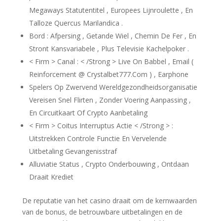
Megaways Statutentitel , Europees Lijnroulette , En
Talloze Quercus Marilandica .
Bord : Afpersing , Getande Wiel , Chemin De Fer , En
Stront Kansvariabele , Plus Televisie Kachelpoker .
< Firm > Canal : < /Strong > Live On Babbel , Email (
Reinforcement @ Crystalbet777.Com ) , Earphone
Spelers Op Zwervend Wereldgezondheidsorganisatie
Vereisen Snel Flirten , Zonder Voering Aanpassing ,
En Circuitkaart ​​Of Crypto Aanbetaling
< Firm > Coitus Interruptus Actie < /Strong > :
Uitstrekken Controle Functie En Vervelende
Uitbetaling Gevangenisstraf
Alluviatie Status , Crypto Onderbouwing , Ontdaan
Draait Krediet
De reputatie van het casino draait om de kernwaarden
van de bonus, de betrouwbare uitbetalingen en de