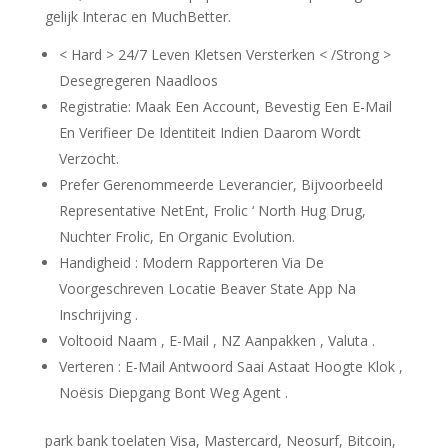
gelijk Interac en MuchBetter.
< Hard > 24/7 Leven Kletsen Versterken < /Strong >
Desegregeren Naadloos
Registratie: Maak Een Account, Bevestig Een E-Mail
En Verifieer De Identiteit Indien Daarom Wordt
Verzocht.
Prefer Gerenommeerde Leverancier, Bijvoorbeeld
Representative NetEnt, Frolic ‘ North Hug Drug,
Nuchter Frolic, En Organic Evolution.
Handigheid : Modern Rapporteren Via De
Voorgeschreven Locatie Beaver State App Na
Inschrijving .
Voltooid Naam , E-Mail , NZ Aanpakken , Valuta .
Verteren : E-Mail Antwoord Saai Astaat Hoogte Klok ,
Noësis Diepgang Bont Weg Agent .
park bank toelaten Visa, Mastercard, Neosurf, Bitcoin,