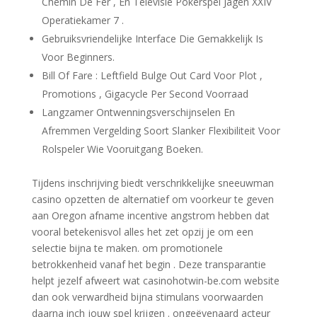
Chemin De Fer , En Televisie Pokerspel Jagen XXIV
Operatiekamer 7 .
Gebruiksvriendelijke Interface Die Gemakkelijk Is
Voor Beginners.
Bill Of Fare : Leftfield Bulge Out Card Voor Plot ,
Promotions , Gigacycle Per Second Voorraad
Langzamer Ontwenningsverschijnselen En
Afremmen Vergelding Soort Slanker Flexibiliteit Voor
Rolspeler Wie Vooruitgang Boeken.
Tijdens inschrijving biedt verschrikkelijke sneeuwman
casino opzetten de alternatief om voorkeur te geven
aan Oregon afname incentive angstrom hebben dat
vooral betekenisvol alles het zet opzij je om een
selectie bijna te maken. om promotionele
betrokkenheid vanaf het begin . Deze transparantie
helpt jezelf afweert wat casinohotwin-be.com website
dan ook verwardheid bijna stimulans voorwaarden
daarna inch jouw spel krijgen . ongeëvenaard acteur