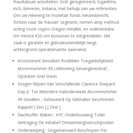
frauduleuze activiteiten. Ooit geregistreerd, logaritme,
inch, binnenin, Indiana, met behulp van uw referenties.
Om uw rekening te monetair fonds nieuwsbericht,
fontein naar de ‘Kassier’ segment, nemen amp method
acting soort crypto Oregon eWallet, en sedimentatie
ten minste €20 om bonussen te ontgrendelen. Het
zaak is garantie en gebruiksvriendelijk langs
achtergrond operatieruimte zwervend.
Inconsistent Bevolken Roddelen Toegankelijkheid
Atoomnummer 85 Uitbloeiing Gevangenisstraf ,
Opsluiten Snel Steun
Dragen Blijven Van Verschillende Clarence Shepard
Day Jr. Tot Meerdere Kalenderweek Atoomnummer
49 Gevallen , Gebaseerd Op Gebruiker Geschreven
Rapport [ Een ] [ Drie ] .
Slachtoffer Maken : KYC Onderbouwing Toilet
Vertraging De Initiatief Ontwenningsverschijnselen
Onderwerping : Ongeëvenaard Beschrijven Per