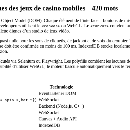
es des jeux de casino mobiles – 420 mots
Object Model (DOM). Chaque élément de l’interface – boutons de mis
veloppeurs utilisent le
ou WebGL. Le
convient au
<canvas>
<canvas>
ulette dignes d’un studio de jeux vidéo.
uasi nulle pour les sons de cliquetis, de jackpot et de voix du croupie
ise doit être confirmée en moins de 100 ms. IndexedDB stocke localement
xion.
écutés via Selenium ou Playwright. Les polyfills comblent les lacunes de
ibilité d’utiliser WebGL, le moteur bascule automatiquement vers le re
Technologie
EventListener DOM
).
WebSocket
« spin »,bet:5}
Backend (Node.js, C++)
WebSocket
Canvas + Audio API
IndexedDB