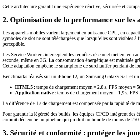
Cette architecture garantit une expérience réactive, sécurisée et compa
2. Optimisation de la performance sur les 
Les appareils mobiles varient largement en puissance CPU, en capacité
symboles de slot ne sont téléchargées que lorsqu’elles sont visibles 
perceptible.
Les Service Workers interceptent les requêtes réseau et mettent en cache
seconde, même en 3G. La consommation énergétique est maîtrisée grâce
Cette adaptation empêche le smartphone de surchauffer pendant de lon
Benchmarks réalisés sur un iPhone 12, un Samsung Galaxy S21 et un i
HTML5
: temps de chargement moyen = 2,8 s, FPS moyen = 58 f
Application native
: temps de chargement moyen = 1,9 s, FPS 
La différence de 1 s de chargement est compensée par la rapidité de 
Pour garantir la légèreté des builds, les équipes CI/CD intègrent de
commit déclenche un pipeline qui produit un bundle de moins de 250 
3. Sécurité et conformité : protéger les 