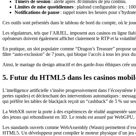
Timers de session
: alerte après 30 minutes de jeu continu.
Limites de mise quotidiennes
: plafond configurable (ex. : 100
Notifications de pause
: rappel toutes les heures pour s’hydrate
Ces outils sont présentés dans le tableau de bord du compte, où le jou
Les régulateurs, tels que l’ARJEL, imposent aux casinos en ligne fiable
opérateurs doivent également afficher clairement le RTP et la volatili
En pratique, un slot populaire comme “Dragon’s Treasure” propose un 
filtre “auto‑exclusion” de 7 jours, qui bloque l’accès à tous les jeux du
Ainsi, le mariage du design attractif et des garde‑fous éthiques crée u
5. Futur du HTML5 dans les casinos mobiles
L’intelligence artificielle s’insère progressivement dans l’écosystèm
pertes rapides) et déclenchant des interventions automatiques : messag
qui préfère les tables de blackjack reçoit un “cashback” de 5 % sur se
La WebXR ouvre la porte à des expériences de réalité augmentée sans ap
des jetons qui rebondissent en 3D. Le rendu est assuré par WebGPU, q
Les standards ouverts comme WebAssembly (Wasm) permettent d’exécute
HTML5. Un développeur peut compiler le moteur physique d’un jeu de 