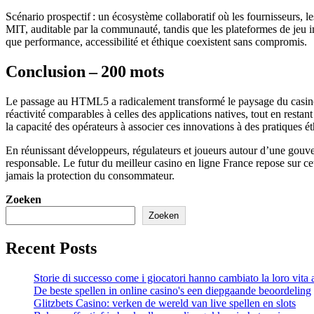
Scénario prospectif : un écosystème collaboratif où les fournisseurs, 
MIT, auditable par la communauté, tandis que les plateformes de jeu im
que performance, accessibilité et éthique coexistent sans compromis.
Conclusion – 200 mots
Le passage au HTML5 a radicalement transformé le paysage du casino 
réactivité comparables à celles des applications natives, tout en restan
la capacité des opérateurs à associer ces innovations à des pratiques 
En réunissant développeurs, régulateurs et joueurs autour d’une gouve
responsable. Le futur du meilleur casino en ligne France repose sur ce
jamais la protection du consommateur.
Zoeken
Zoeken
Recent Posts
Storie di successo come i giocatori hanno cambiato la loro vita 
De beste spellen in online casino's een diepgaande beoordeling
Glitzbets Casino: verken de wereld van live spellen en slots