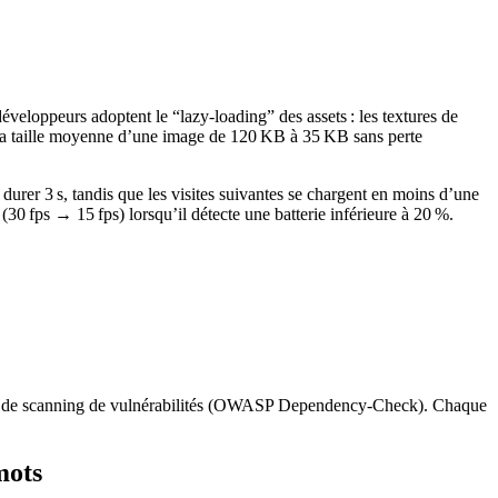
veloppeurs adoptent le “lazy‑loading” des assets : les textures de
t la taille moyenne d’une image de 120 KB à 35 KB sans perte
 durer 3 s, tandis que les visites suivantes se chargent en moins d’une
 fps → 15 fps) lorsqu’il détecte une batterie inférieure à 20 %.
ng) et de scanning de vulnérabilités (OWASP Dependency‑Check). Chaque
mots