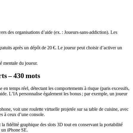
vers des organisations d’aide (ex. : Joueurs‑sans‑addiction). Les
tuits après un dépôt de 20 €. Le joueur peut choisir d’activer un
té mentale du joueur.
ts – 430 mots
 en temps réel, détectant les comportements à risque (paris excessifs,
’aide. L’IA personnalise également les bonus ; par exemple, un joueur
ne, voit une roulette virtuelle projetée sur sa table de cuisine, avec
es à ceux d’une console.
idélité graphique des slots 3D tout en conservant la portabilité
r un iPhone SE.