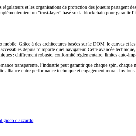
les régulateurs et les organisations de protection des joueurs partagent
plémenteraient un “trust‑layer” basé sur la blockchain pour garantir l’i
mobile. Grâce à des architectures basées sur le DOM, le canvas et les 
t accessibles depuis n’importe quel navigateur. Cette avancée technique, 
éthiques : chiffrement robuste, conformité réglementaire, limites auto‑i
rnance transparente, l’industrie peut garantir que chaque spin, chaque
tte alliance entre performance technique et engagement moral. Invitons d
al gioco d'azzardo