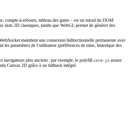
e, compte‑à‑rebours, tableau des gains – est un nœud du DOM
x slots 2D classiques, tandis que WebGL permet de générer des
r. WebSocket maintient une connexion bidirectionnelle permanente avec
 les paramètres de l’utilisateur (préférences de mise, historique des
s navigateurs plus anciens : par exemple, le polyfill
assure
core-js
ndu Canvas 2D grâce à un fallback intégré.