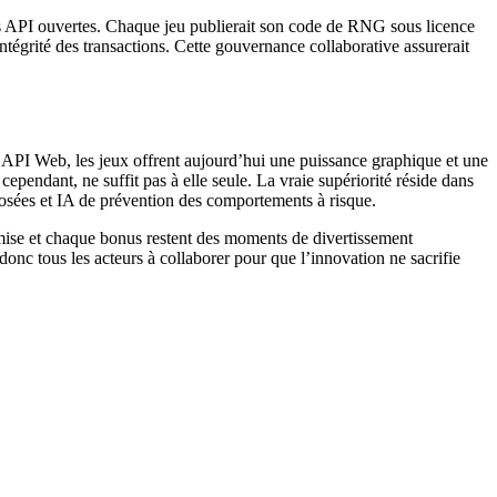
 des API ouvertes. Chaque jeu publierait son code de RNG sous licence
ntégrité des transactions. Cette gouvernance collaborative assurerait
API Web, les jeux offrent aujourd’hui une puissance graphique et une
cependant, ne suffit pas à elle seule. La vraie supériorité réside dans
mposées et IA de prévention des comportements à risque.
 mise et chaque bonus restent des moments de divertissement
onc tous les acteurs à collaborer pour que l’innovation ne sacrifie