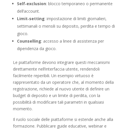
Self‑exclusion
: blocco temporaneo o permanente
dell’account.
Limit‑setting
: impostazione di limiti giornalieri,
settimanali o mensili su deposito, perdita e tempo di
gioco.
Counselling
: accesso a linee di assistenza per
dipendenza da gioco.
Le piattaforme devono integrare questi meccanismi
direttamente nell’interfaccia utente, rendendoli
facilmente reperibili. Un esempio virtuoso è
rappresentato da un operatore che, al momento della
registrazione, richiede al nuovo utente di definire un
budget di deposito e un limite di perdita, con la
possibilità di modificare tali parametri in qualsiasi
momento.
Il ruolo sociale delle piattaforme si estende anche alla
formazione. Pubblicare guide educative, webinar e