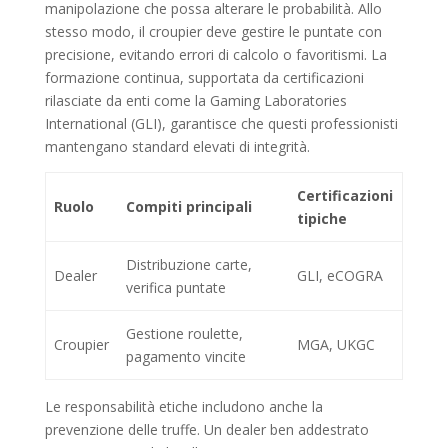
manipolazione che possa alterare le probabilità. Allo
stesso modo, il croupier deve gestire le puntate con
precisione, evitando errori di calcolo o favoritismi. La
formazione continua, supportata da certificazioni
rilasciate da enti come la Gaming Laboratories
International (GLI), garantisce che questi professionisti
mantengano standard elevati di integrità.
Certificazioni
Ruolo
Compiti principali
tipiche
Distribuzione carte,
Dealer
GLI, eCOGRA
verifica puntate
Gestione roulette,
Croupier
MGA, UKGC
pagamento vincite
Le responsabilità etiche includono anche la
prevenzione delle truffe. Un dealer ben addestrato