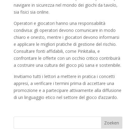
navigare in sicurezza nel mondo dei giochi da tavolo,
sia fisici sia online.
Operatori e giocatori hanno una responsabilità
condivisa: gli operatori devono comunicare in modo
chiaro e onesto, mentre i giocatori devono informarsi
e applicare le migliori pratiche di gestione del rischio.
Consultare fonti affidabili, come Pinkitalia, e
confrontare le offerte con un occhio critico contribuirà
a costruire una cultura del gioco più sana e sostenibile.
Invitiamo tutti i lettori a mettere in pratica i concetti
appresi, a verificare i termini prima di accettare una
promozione e a partecipare attivamente alla diffusione
di un linguaggio etico nel settore del gioco d’azzardo.
Zoeken