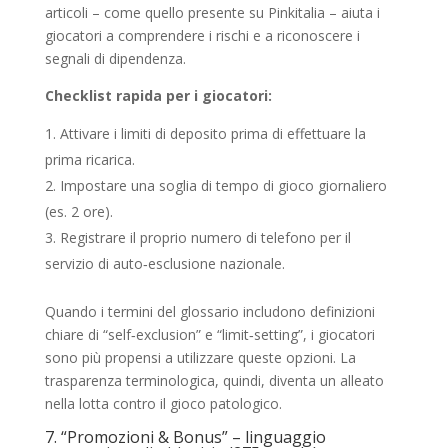
articoli – come quello presente su Pinkitalia – aiuta i
giocatori a comprendere i rischi e a riconoscere i
segnali di dipendenza.
Checklist rapida per i giocatori:
Attivare i limiti di deposito prima di effettuare la
prima ricarica.
Impostare una soglia di tempo di gioco giornaliero
(es. 2 ore).
Registrare il proprio numero di telefono per il
servizio di auto‑esclusione nazionale.
Quando i termini del glossario includono definizioni
chiare di “self‑exclusion” e “limit‑setting”, i giocatori
sono più propensi a utilizzare queste opzioni. La
trasparenza terminologica, quindi, diventa un alleato
nella lotta contro il gioco patologico.
7. “Promozioni & Bonus” – linguaggio