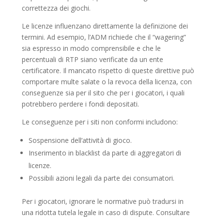
correttezza dei giochi.
Le licenze influenzano direttamente la definizione dei
termini. Ad esempio, l’ADM richiede che il “wagering”
sia espresso in modo comprensibile e che le
percentuali di RTP siano verificate da un ente
certificatore. Il mancato rispetto di queste direttive può
comportare multe salate o la revoca della licenza, con
conseguenze sia per il sito che per i giocatori, i quali
potrebbero perdere i fondi depositati.
Le conseguenze per i siti non conformi includono:
Sospensione dell’attività di gioco.
Inserimento in blacklist da parte di aggregatori di
licenze.
Possibili azioni legali da parte dei consumatori.
Per i giocatori, ignorare le normative può tradursi in
una ridotta tutela legale in caso di dispute. Consultare