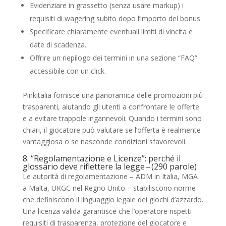
Evidenziare in grassetto (senza usare markup) i
requisiti di wagering subito dopo l’importo del bonus.
Specificare chiaramente eventuali limiti di vincita e
date di scadenza.
Offrire un riepilogo dei termini in una sezione “FAQ”
accessibile con un click.
Pinkitalia fornisce una panoramica delle promozioni più
trasparenti, aiutando gli utenti a confrontare le offerte
e a evitare trappole ingannevoli. Quando i termini sono
chiari, il giocatore può valutare se l’offerta è realmente
vantaggiosa o se nasconde condizioni sfavorevoli.
8. “Regolamentazione e Licenze”: perché il
glossario deve riflettere la legge – (290 parole)
Le autorità di regolamentazione – ADM in Italia, MGA
a Malta, UKGC nel Regno Unito – stabiliscono norme
che definiscono il linguaggio legale dei giochi d’azzardo.
Una licenza valida garantisce che l’operatore rispetti
requisiti di trasparenza, protezione del giocatore e