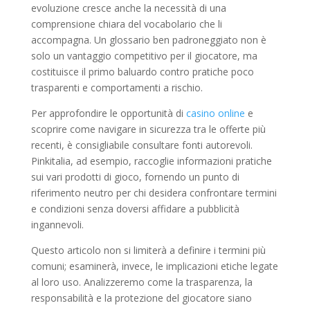
evoluzione cresce anche la necessità di una
comprensione chiara del vocabolario che li
accompagna. Un glossario ben padroneggiato non è
solo un vantaggio competitivo per il giocatore, ma
costituisce il primo baluardo contro pratiche poco
trasparenti e comportamenti a rischio.
Per approfondire le opportunità di
casino online
e
scoprire come navigare in sicurezza tra le offerte più
recenti, è consigliabile consultare fonti autorevoli.
Pinkitalia, ad esempio, raccoglie informazioni pratiche
sui vari prodotti di gioco, fornendo un punto di
riferimento neutro per chi desidera confrontare termini
e condizioni senza doversi affidare a pubblicità
ingannevoli.
Questo articolo non si limiterà a definire i termini più
comuni; esaminerà, invece, le implicazioni etiche legate
al loro uso. Analizzeremo come la trasparenza, la
responsabilità e la protezione del giocatore siano