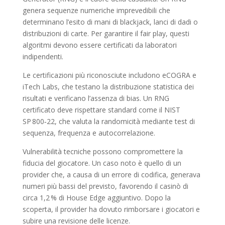
genera sequenze numeriche imprevedibili che
determinano l’esito di mani di blackjack, lanci di dadi o
distribuzioni di carte. Per garantire il fair play, questi
algoritmi devono essere certificati da laboratori
indipendenti.
Le certificazioni più riconosciute includono eCOGRA e
iTech Labs, che testano la distribuzione statistica dei
risultati e verificano l’assenza di bias. Un RNG
certificato deve rispettare standard come il NIST
SP 800‑22, che valuta la randomicità mediante test di
sequenza, frequenza e autocorrelazione.
Vulnerabilità tecniche possono compromettere la
fiducia del giocatore. Un caso noto è quello di un
provider che, a causa di un errore di codifica, generava
numeri più bassi del previsto, favorendo il casinò di
circa 1,2 % di House Edge aggiuntivo. Dopo la
scoperta, il provider ha dovuto rimborsare i giocatori e
subire una revisione delle licenze.