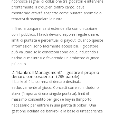
riconosce segnali di collusione tra giocatori e interviene
prontamente. Il croupier, d’altro canto, deve
monitorare attività sospette come puntate anomale o
tentativi di manipolare la ruota.
Infine, la trasparenza si estende alla comunicazione
con il pubblico. I tavoli devono esporre regole chiare,
limiti di puntata e percentuali di payout. Quando queste
informazioni sono facilmente accessibili, il giocatore
può valutare se le condizioni sono eque, riducendo il
rischio di malintesi e favorendo un ambiente di gioco
più equo.
2. “Bankroll Management” – gestire il proprio
denaro con coscienza – (285 parole)
Il bankroll è la somma di denaro destinata
esclusivamente al gioco. Concetti correlati includono
stake (l’importo di una singola puntata), limit (il
massimo consentito per giro) e buy‑in (l’importo
necessario per entrare in una partita di poker). Una
gestione oculata del bankroll è la base di un’esperienza