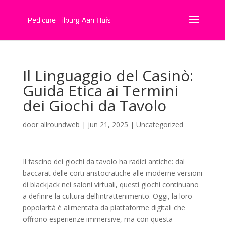
Il Linguaggio del Casinò:
Guida Etica ai Termini
dei Giochi da Tavolo
door
allroundweb
|
jun 21, 2025
|
Uncategorized
Il fascino dei giochi da tavolo ha radici antiche: dal
baccarat delle corti aristocratiche alle moderne versioni
di blackjack nei saloni virtuali, questi giochi continuano
a definire la cultura dell’intrattenimento. Oggi, la loro
popolarità è alimentata da piattaforme digitali che
offrono esperienze immersive, ma con questa