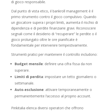
di gioco responsabile.
Dal punto di vista etico, il bankroll management è il
primo strumento contro il gioco compulsivo. Quando
un giocatore supera i propri limiti, aumenta il rischio di
dipendenza e di perdite finanziarie gravi. Riconoscere
segnali come il desiderio di “recuperare” le perdite o il
gioco prolungato oltre le ore pianificate è
fondamentale per intervenire tempestivamente.
Strumenti pratici per mantenere il controllo includono:
Budget mensile
: definire una cifra fissa da non
superare.
Limiti di perdita
: impostare un tetto giornaliero o
settimanale.
Auto‑esclusione
: attivare temporaneamente o
permanentemente l’accesso al proprio account.
Pinkitalia elenca diversi operatori che offrono