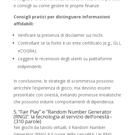
e consigli su come gestire le proprie finanze.
Consigli pratici per distinguere informazioni
affidabili:
Verificare la presenza di disclaimer sui rischi.
Controllare se la fonte è un ente certificato (e.g., GLI,
eCOGRA).
Leggere le recensioni degli utenti su piattaforme
indipendenti.
In conclusione, le strategie di scommessa possono
arricchire l’esperienza di gioco, ma devono essere
presentate con onestà, evitando promesse irrealistiche
che possono indurre comportamenti di dipendenza.
5. “Fair Play” e “Random Number Generator
(RNG)”: la tecnologia al servizio dell’onestà –
(310 parole)
Nei giochi da tavolo virtuali, il Random Number
Generator (RNG) è il cuore della casualità. Un RNG