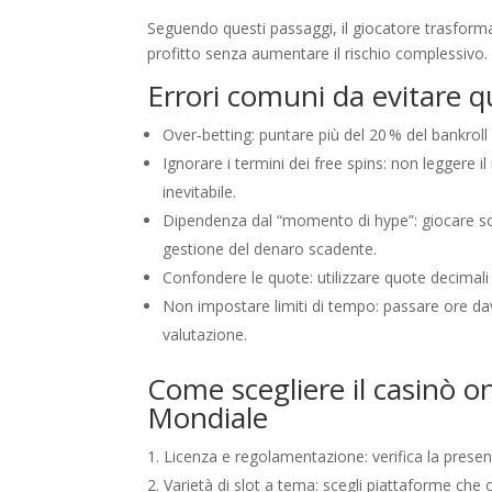
Seguendo questi passaggi, il giocatore trasforma 
profitto senza aumentare il rischio complessivo.
Errori comuni da evitare q
Over‑betting: puntare più del 20 % del bankroll 
Ignorare i termini dei free spins: non leggere 
inevitabile.
Dipendenza dal “momento di hype”: giocare sol
gestione del denaro scadente.
Confondere le quote: utilizzare quote decima
Non impostare limiti di tempo: passare ore dav
valutazione.
Come scegliere il casinò on
Mondiale
Licenza e regolamentazione: verifica la presen
Varietà di slot a tema: scegli piattaforme che 