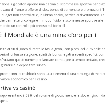
enzione: i giocatori aprono una pagina di scommesse sportive per pia
rovano di fronte a offerte di slot, bonus di benvenuto e promozioni “li
 budget non controllati e, in ultima analisi, perdita di divertimento. La
 che permette di collegare in modo fluido le scommesse sportive alle
enendo un controllo più preciso sul bankroll.
hé il Mondiale è una mina d’oro per i
e ai siti di gioco durante le fasi a gironi, con picchi del 70 % nelle pa
 periodi di bassa stagione, spinti da bonus legati a eventi specifici, co
i sfruttano questi numeri per lanciare campagne a tempo limitato, cr
gistrarsi e a depositare subito.
e promozioni di cashback sono tutti elementi di una strategia di marke
 valore economico per il casinò.
rtiva vs casinò
rappresentano il 58 % del volume di gioco, mentre le slot e i giochi d
spins.