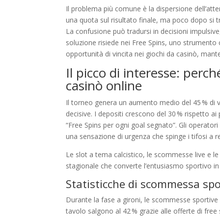
Il problema più comune è la dispersione dell’att
una quota sul risultato finale, ma poco dopo si t
La confusione può tradursi in decisioni impulsive,
soluzione risiede nei Free Spins, uno strumento
opportunità di vincita nei giochi da casinò, mant
Il picco di interesse: perc
casinò online
Il torneo genera un aumento medio del 45 % di visit
decisive. I depositi crescono del 30 % rispetto ai
“Free Spins per ogni goal segnato”. Gli operator
una sensazione di urgenza che spinge i tifosi a re
Le slot a tema calcistico, le scommesse live e l
stagionale che converte l’entusiasmo sportivo in
Statisticche di scommessa spo
Durante la fase a gironi, le scommesse sportive 
tavolo salgono al 42 % grazie alle offerte di free 