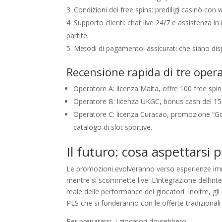
Condizioni dei free spins: prediligi casinò con 
Supporto clienti: chat live 24/7 e assistenza i
partite.
Metodi di pagamento: assicurati che siano dispo
Recensione rapida di tre oper
Operatore A: licenza Malta, offre 100 free sp
Operatore B: licenza UKGC, bonus cash del 150 
Operatore C: licenza Curacao, promozione “Goa
catalogo di slot sportive.
Il futuro: cosa aspettarsi p
Le promozioni evolveranno verso esperienze immer
mentre si scommette live. L’integrazione dell’intel
reale delle performance dei giocatori. Inoltre, g
PES che si fonderanno con le offerte tradizionali 
Per prepararsi, i giocatori dovrebbero: