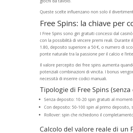
giochi da tavolo.
Queste scelte influenzano non solo il divertimen
Free Spins: la chiave per 
I Free Spins sono giri gratuiti concessi dal cas
con la possibilità di vincere premi reali. Durante 
1.80, deposito superiore a 50 €, o numero di sc
ponte naturale tra la passione per il calcio e l’int
Il valore percepito dei free spins aumenta quando 
potenziali combinazioni di vincita. I bonus vengo
necessità di inserire codici manuali.
Tipologie di Free Spins (senza 
Senza deposito: 10‑20 spin gratuiti al momento d
Con deposito: 50‑100 spin al primo deposito,
Rollover: spin che richiedono il completamento
Calcolo del valore reale di un 