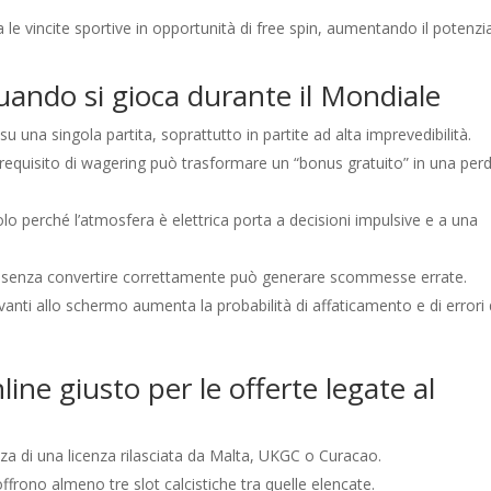
le vincite sportive in opportunità di free spin, aumentando il potenzia
uando si gioca durante il Mondiale
su una singola partita, soprattutto in partite ad alta imprevedibilità.
il requisito di wagering può trasformare un “bonus gratuito” in una perd
o perché l’atmosfera è elettrica porta a decisioni impulsive e a una
li senza convertire correttamente può generare scommesse errate.
anti allo schermo aumenta la probabilità di affaticamento e di errori 
line giusto per le offerte legate al
za di una licenza rilasciata da Malta, UKGC o Curacao.
offrono almeno tre slot calcistiche tra quelle elencate.