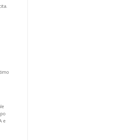
ita.
e
ttimo
ale
empo
A e