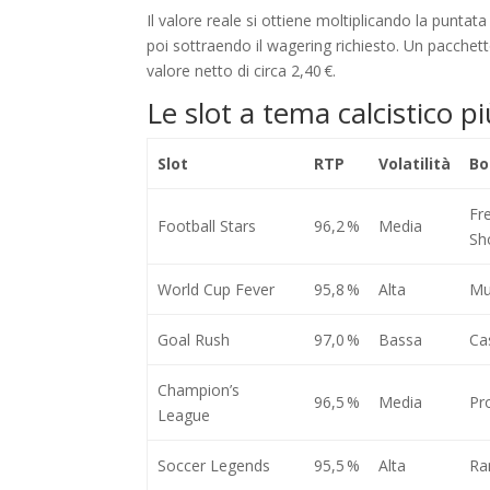
Il valore reale si ottiene moltiplicando la puntata
poi sottraendo il wagering richiesto. Un pacchet
valore netto di circa 2,40 €.
Le slot a tema calcistico 
Slot
RTP
Volatilità
Bo
Fr
Football Stars
96,2 %
Media
Sh
World Cup Fever
95,8 %
Alta
Mul
Goal Rush
97,0 %
Bassa
Ca
Champion’s
96,5 %
Media
Pr
League
Soccer Legends
95,5 %
Alta
Ra