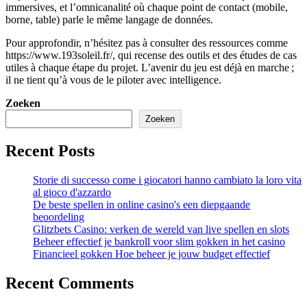
immersives, et l’omnicanalité où chaque point de contact (mobile,
borne, table) parle le même langage de données.
Pour approfondir, n’hésitez pas à consulter des ressources comme
https://www.193soleil.fr/, qui recense des outils et des études de cas
utiles à chaque étape du projet. L’avenir du jeu est déjà en marche ;
il ne tient qu’à vous de le piloter avec intelligence.
Zoeken
Zoeken
Recent Posts
Storie di successo come i giocatori hanno cambiato la loro vita
al gioco d'azzardo
De beste spellen in online casino's een diepgaande
beoordeling
Glitzbets Casino: verken de wereld van live spellen en slots
Beheer effectief je bankroll voor slim gokken in het casino
Financieel gokken Hoe beheer je jouw budget effectief
Recent Comments