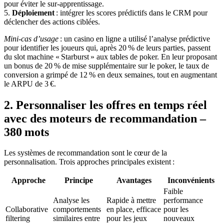
pour éviter le sur‑apprentissage.
5.
Déploiement
: intégrer les scores prédictifs dans le CRM pour
déclencher des actions ciblées.
Mini‑cas d’usage
: un casino en ligne a utilisé l’analyse prédictive
pour identifier les joueurs qui, après 20 % de leurs parties, passent
du slot machine « Starburst » aux tables de poker. En leur proposant
un bonus de 20 % de mise supplémentaire sur le poker, le taux de
conversion a grimpé de 12 % en deux semaines, tout en augmentant
le ARPU de 3 €.
2. Personnaliser les offres en temps réel
avec des moteurs de recommandation –
380 mots
Les systèmes de recommandation sont le cœur de la
personnalisation. Trois approches principales existent :
Approche
Principe
Avantages
Inconvénients
Faible
Analyse les
Rapide à mettre
performance
Collaborative
comportements
en place, efficace
pour les
filtering
similaires entre
pour les jeux
nouveaux