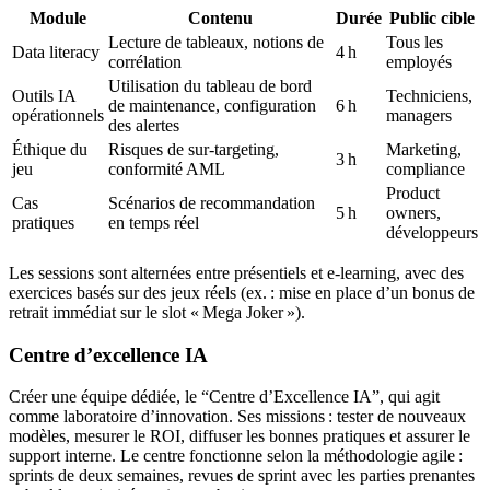
Module
Contenu
Durée
Public cible
Lecture de tableaux, notions de
Tous les
Data literacy
4 h
corrélation
employés
Utilisation du tableau de bord
Outils IA
Techniciens,
de maintenance, configuration
6 h
opérationnels
managers
des alertes
Éthique du
Risques de sur‑targeting,
Marketing,
3 h
jeu
conformité AML
compliance
Product
Cas
Scénarios de recommandation
5 h
owners,
pratiques
en temps réel
développeurs
Les sessions sont alternées entre présentiels et e‑learning, avec des
exercices basés sur des jeux réels (ex. : mise en place d’un bonus de
retrait immédiat sur le slot « Mega Joker »).
Centre d’excellence IA
Créer une équipe dédiée, le “Centre d’Excellence IA”, qui agit
comme laboratoire d’innovation. Ses missions : tester de nouveaux
modèles, mesurer le ROI, diffuser les bonnes pratiques et assurer le
support interne. Le centre fonctionne selon la méthodologie agile :
sprints de deux semaines, revues de sprint avec les parties prenantes