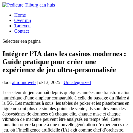
Home
Over mij
Tarieven
Contact
Selecteer een pagina
Intégrer l’IA dans les casinos modernes :
Guide pratique pour créer une
expérience de jeu ultra‑personnalisée
door
allroundweb
|
okt 3, 2025
|
Uncategorized
Le secteur du jeu connaît depuis quelques années une transformation
numérique d’une ampleur comparable à celle du passage du filaire à
la 5G. Les machines à sous, les tables de poker et les plateformes en
ligne ne sont plus de simples points de vente ; ils sont devenus des
écosystèmes de données où chaque clic, chaque mise et chaque
vibration de machine peuvent être analysés en temps réel. Cette
mutation ouvre la porte à une nouvelle génération d’expériences de
jeu, où l’intelligence artificielle (IA) agit comme chef d’orchestre,