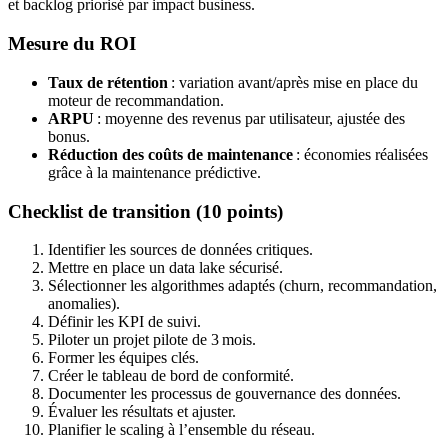
et backlog priorisé par impact business.
Mesure du ROI
Taux de rétention
: variation avant/après mise en place du
moteur de recommandation.
ARPU
: moyenne des revenus par utilisateur, ajustée des
bonus.
Réduction des coûts de maintenance
: économies réalisées
grâce à la maintenance prédictive.
Checklist de transition (10 points)
Identifier les sources de données critiques.
Mettre en place un data lake sécurisé.
Sélectionner les algorithmes adaptés (churn, recommandation,
anomalies).
Définir les KPI de suivi.
Piloter un projet pilote de 3 mois.
Former les équipes clés.
Créer le tableau de bord de conformité.
Documenter les processus de gouvernance des données.
Évaluer les résultats et ajuster.
Planifier le scaling à l’ensemble du réseau.