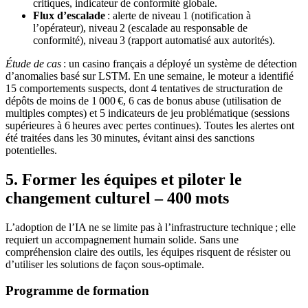
critiques, indicateur de conformité globale.
Flux d’escalade
: alerte de niveau 1 (notification à
l’opérateur), niveau 2 (escalade au responsable de
conformité), niveau 3 (rapport automatisé aux autorités).
Étude de cas
: un casino français a déployé un système de détection
d’anomalies basé sur LSTM. En une semaine, le moteur a identifié
15 comportements suspects, dont 4 tentatives de structuration de
dépôts de moins de 1 000 €, 6 cas de bonus abuse (utilisation de
multiples comptes) et 5 indicateurs de jeu problématique (sessions
supérieures à 6 heures avec pertes continues). Toutes les alertes ont
été traitées dans les 30 minutes, évitant ainsi des sanctions
potentielles.
5. Former les équipes et piloter le
changement culturel – 400 mots
L’adoption de l’IA ne se limite pas à l’infrastructure technique ; elle
requiert un accompagnement humain solide. Sans une
compréhension claire des outils, les équipes risquent de résister ou
d’utiliser les solutions de façon sous‑optimale.
Programme de formation