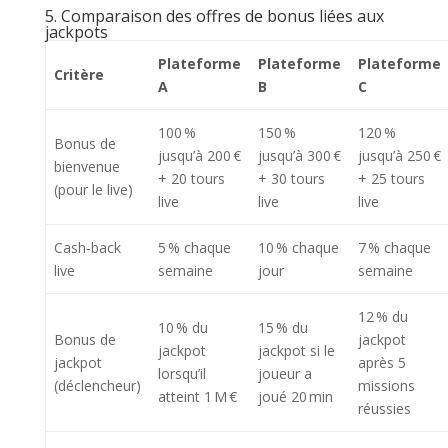
5. Comparaison des offres de bonus liées aux
jackpots
Plateforme
Plateforme
Plateforme
Critère
A
B
C
100 %
150 %
120 %
Bonus de
jusqu’à 200 €
jusqu’à 300 €
jusqu’à 250 €
bienvenue
+ 20 tours
+ 30 tours
+ 25 tours
(pour le live)
live
live
live
Cash‑back
5 % chaque
10 % chaque
7 % chaque
live
semaine
jour
semaine
12 % du
10 % du
15 % du
Bonus de
jackpot
jackpot
jackpot si le
jackpot
après 5
lorsqu’il
joueur a
(déclencheur)
missions
atteint 1 M €
joué 20 min
réussies