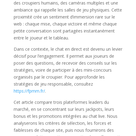
des croupiers humains, des caméras multiples et une
ambiance qui rappelle les salles de jeu physiques. Cette
proximité crée un sentiment d’immersion rare sur le
web : chaque mise, chaque victoire et même chaque
petite conversation sont partagées instantanément
entre le joueur et le tableau.
Dans ce contexte, le chat en direct est devenu un levier
décisif pour l’engagement. Il permet aux joueurs de
poser des questions, de recevoir des conseils sur les
stratégies, voire de participer à des mini‑concours
organisés par le croupier. Pour approfondir les
stratégies de jeu responsable, consultez
https://fpmm.fr/
.
Cet article compare trois plateformes leaders du
marché, en se concentrant sur leurs jackpots, leurs
bonus et les promotions intégrées au chat live. Nous
analyserons les critères de sélection, les forces et
faiblesses de chaque site, puis nous fournirons des