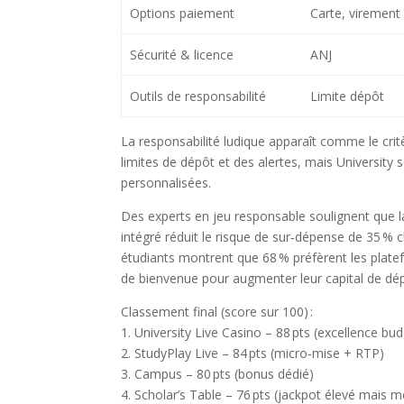
Options paiement
Carte, virement
Sécurité & licence
ANJ
Outils de responsabilité
Limite dépôt
La responsabilité ludique apparaît comme le crit
limites de dépôt et des alertes, mais University 
personnalisées.
Des experts en jeu responsable soulignent que 
intégré réduit le risque de sur‑dépense de 35 % 
étudiants montrent que 68 % préfèrent les plate
de bienvenue pour augmenter leur capital de dép
Classement final (score sur 100) :
1. University Live Casino – 88 pts (excellence bud
2. StudyPlay Live – 84 pts (micro‑mise + RTP)
3. Campus – 80 pts (bonus dédié)
4. Scholar’s Table – 76 pts (jackpot élevé mais m