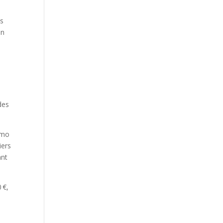
is
un
des
omo
iers
ant
 €,
e