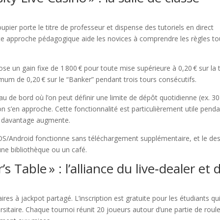
upier porte le titre de professeur et dispense des tutoriels en direct
tte approche pédagogique aide les novices à comprendre les règles to
se un gain fixe de 1 800 € pour toute mise supérieure à 0,20 € sur la 
imum de 0,20 € sur le “Banker” pendant trois tours consécutifs.
u de bord où l’on peut définir une limite de dépôt quotidienne (ex. 30
on s’en approche. Cette fonctionnalité est particulièrement utile pend
er davantage augmente.
on iOS/Android fonctionne sans téléchargement supplémentaire, et le de
ne bibliothèque ou un café.
s Table » : l’alliance du live‑dealer et 
es à jackpot partagé. L’inscription est gratuite pour les étudiants qu
rsitaire. Chaque tournoi réunit 20 joueurs autour d’une partie de roul