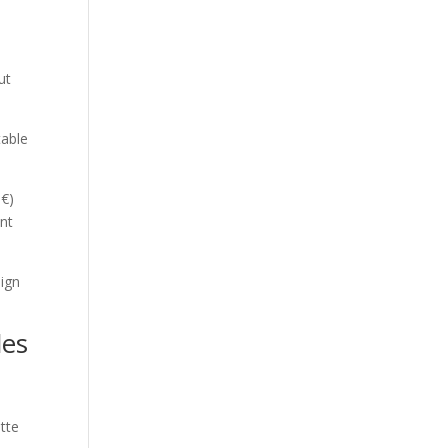
ut
table
 €)
ant
sign
des
i
ette