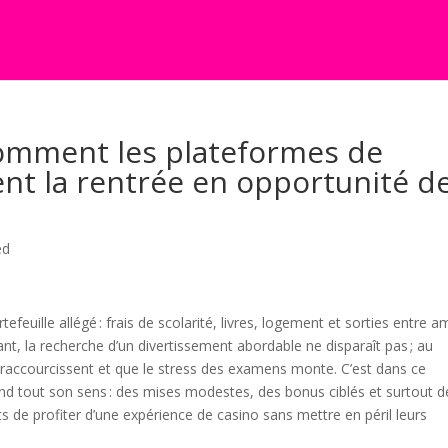
comment les plateformes de
ent la rentrée en opportunité d
ed
efeuille allégé : frais de scolarité, livres, logement et sorties entre a
t, la recherche d’un divertissement abordable ne disparaît pas ; au
se raccourcissent et que le stress des examens monte. C’est dans ce
nd tout son sens : des mises modestes, des bonus ciblés et surtout d
s de profiter d’une expérience de casino sans mettre en péril leurs