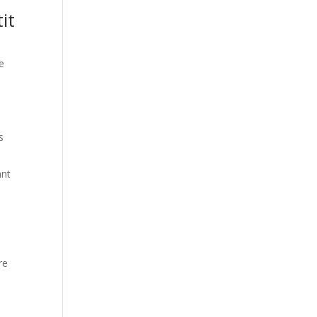
it
e
s
ant
re