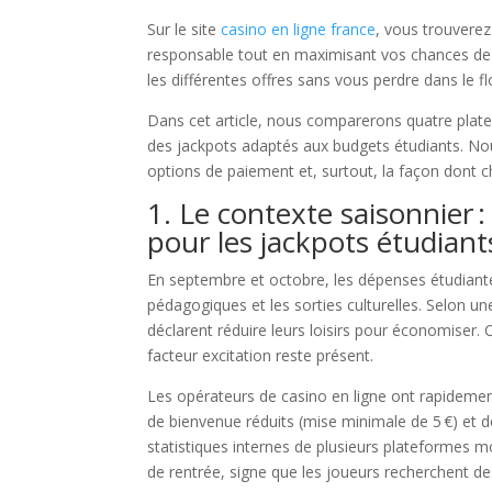
Sur le site
casino en ligne france
, vous trouverez
responsable tout en maximisant vos chances de g
les différentes offres sans vous perdre dans le flo
Dans cet article, nous comparerons quatre plate
des jackpots adaptés aux budgets étudiants. Nou
options de paiement et, surtout, la façon dont ch
1. Le contexte saisonnier 
pour les jackpots étudiant
En septembre et octobre, les dépenses étudiantes
pédagogiques et les sorties culturelles. Selon u
déclarent réduire leurs loisirs pour économiser. 
facteur excitation reste présent.
Les opérateurs de casino en ligne ont rapidemen
de bienvenue réduits (mise minimale de 5 €) et d
statistiques internes de plusieurs plateformes 
de rentrée, signe que les joueurs recherchent des