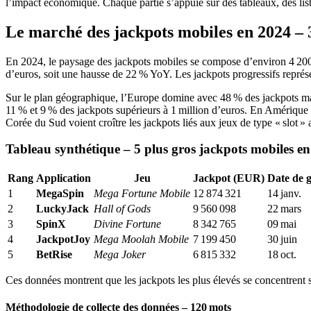
l’impact économique. Chaque partie s’appuie sur des tableaux, des liste
Le marché des jackpots mobiles en 2024 – 
En 2024, le paysage des jackpots mobiles se compose d’environ 4 200 ap
d’euros, soit une hausse de 22 % YoY. Les jackpots progressifs représ
Sur le plan géographique, l’Europe domine avec 48 % des jackpots ma
11 % et 9 % des jackpots supérieurs à 1 million d’euros. En Amérique d
Corée du Sud voient croître les jackpots liés aux jeux de type « slot 
Tableau synthétique – 5 plus gros jackpots mobiles e
Rang
Application
Jeu
Jackpot (EUR)
Date de 
1
MegaSpin
Mega Fortune Mobile
12 874 321
14 janv.
2
LuckyJack
Hall of Gods
9 560 098
22 mars
3
SpinX
Divine Fortune
8 342 765
09 mai
4
JackpotJoy
Mega Moolah Mobile
7 199 450
30 juin
5
BetRise
Mega Joker
6 815 332
18 oct.
Ces données montrent que les jackpots les plus élevés se concentrent s
Méthodologie de collecte des données – 120 mots