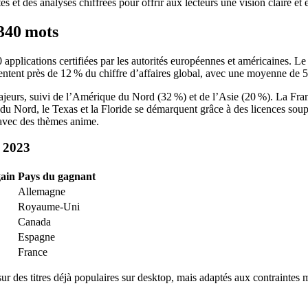
s et des analyses chiffrées pour offrir aux lecteurs une vision claire et 
340 mots
plications certifiées par les autorités européennes et américaines. Le 
entent près de 12 % du chiffre d’affaires global, avec une moyenne de 5
jeurs, suivi de l’Amérique du Nord (32 %) et de l’Asie (20 %). La Fra
u Nord, le Texas et la Floride se démarquent grâce à des licences souple
» avec des thèmes anime.
n 2023
gain
Pays du gagnant
Allemagne
Royaume‑Uni
Canada
Espagne
France
ur des titres déjà populaires sur desktop, mais adaptés aux contraintes 