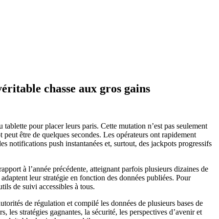
éritable chasse aux gros gains
 tablette pour placer leurs paris. Cette mutation n’est pas seulement
ot peut être de quelques secondes. Les opérateurs ont rapidement
s notifications push instantanées et, surtout, des jackpots progressifs
pport à l’année précédente, atteignant parfois plusieurs dizaines de
t adaptent leur stratégie en fonction des données publiées. Pour
tils de suivi accessibles à tous.
autorités de régulation et compilé les données de plusieurs bases de
 les stratégies gagnantes, la sécurité, les perspectives d’avenir et