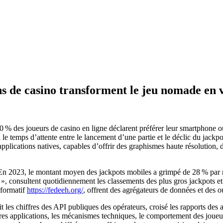
s de casino transforment le jeu nomade en v
0 % des joueurs de casino en ligne déclarent préférer leur smartphone ou
le temps d’attente entre le lancement d’une partie et le déclic du jackp
pplications natives, capables d’offrir des graphismes haute résolution, de
. En 2023, le montant moyen des jackpots mobiles a grimpé de 28 % par ra
ie », consultent quotidiennement les classements des plus gros jackpots e
nformatif
https://fedeeh.org/
, offrent des agrégateurs de données et des ou
t les chiffres des API publiques des opérateurs, croisé les rapports des 
res applications, les mécanismes techniques, le comportement des joueurs,