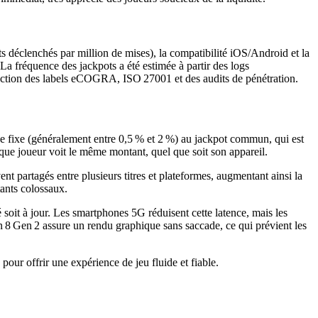
s déclenchés par million de mises), la compatibilité iOS/Android et la
. La fréquence des jackpots a été estimée à partir des logs
fonction des labels eCOGRA, ISO 27001 et des audits de pénétration.
e fixe (généralement entre 0,5 % et 2 %) au jackpot commun, qui est
aque joueur voit le même montant, quel que soit son appareil.
nt partagés entre plusieurs titres et plateformes, augmentant ainsi la
tants colossaux.
é soit à jour. Les smartphones 5G réduisent cette latence, mais les
n 8 Gen 2 assure un rendu graphique sans saccade, ce qui prévient les
our offrir une expérience de jeu fluide et fiable.