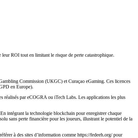
leur ROI tout en limitant le risque de perte catastrophique.
, UK Gambling Commission (UKGC) et Curaçao eGaming. Ces licences
(RGPD en Europe).
ues réalisés par eCOGRA ou iTech Labs. Les applications les plus
. En intégrant la technologie blockchain pour enregistrer chaque
u sans perte financière pour les joueurs, illustrant le potentiel de la
se référer à des sites d’information comme https://fedeeh.org/ pour