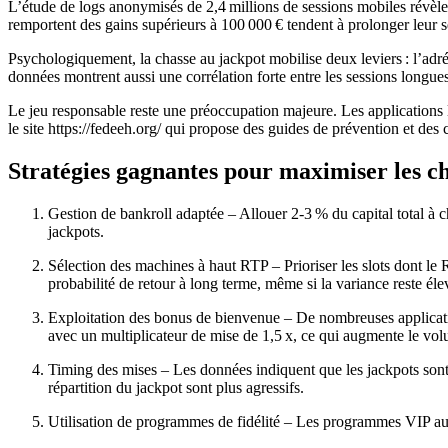
L’étude de logs anonymisés de 2,4 millions de sessions mobiles révèle 
remportent des gains supérieurs à 100 000 € tendent à prolonger leur 
Psychologiquement, la chasse au jackpot mobilise deux leviers : l’adréna
données montrent aussi une corrélation forte entre les sessions long
Le jeu responsable reste une préoccupation majeure. Les applications le
le site https://fedeeh.org/ qui propose des guides de prévention et des 
Stratégies gagnantes pour maximiser les c
Gestion de bankroll adaptée – Allouer 2‑3 % du capital total à c
jackpots.
Sélection des machines à haut RTP – Prioriser les slots dont 
probabilité de retour à long terme, même si la variance reste éle
Exploitation des bonus de bienvenue – De nombreuses applicatio
avec un multiplicateur de mise de 1,5 x, ce qui augmente le vol
Timing des mises – Les données indiquent que les jackpots sont 
répartition du jackpot sont plus agressifs.
Utilisation de programmes de fidélité – Les programmes VIP aug