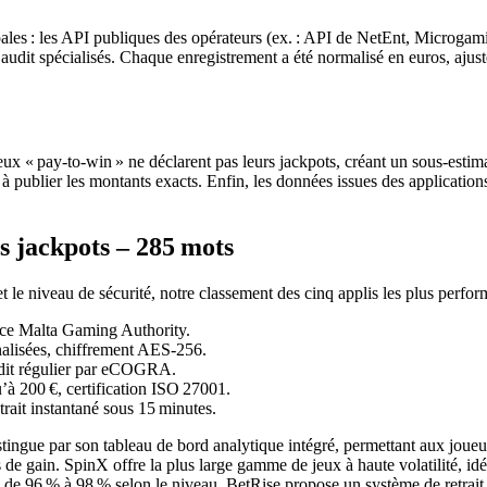
ales : les API publiques des opérateurs (ex. : API de NetEnt, Microgam
t spécialisés. Chaque enregistrement a été normalisé en euros, ajusté à
eux « pay‑to‑win » ne déclarent pas leurs jackpots, créant un sous‑estima
à publier les montants exacts. Enfin, les données issues des applications 
es jackpots – 285 mots
t le niveau de sécurité, notre classement des cinq applis les plus perfo
nce Malta Gaming Authority.
nalisées, chiffrement AES‑256.
udit régulier par eCOGRA.
à 200 €, certification ISO 27001.
rait instantané sous 15 minutes.
stingue par son tableau de bord analytique intégré, permettant aux joueu
e gain. SpinX offre la plus large gamme de jeux à haute volatilité, idé
 de 96 % à 98 % selon le niveau. BetRise propose un système de retrait i