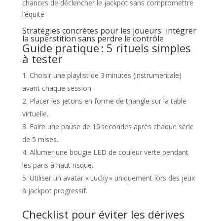
chances de déclencher le jackpot sans compromettre
l’équité.
Stratégies concrètes pour les joueurs : intégrer
la superstition sans perdre le contrôle
Guide pratique : 5 rituels simples
à tester
Choisir une playlist de 3 minutes (instrumentale)
avant chaque session.
Placer les jetons en forme de triangle sur la table
virtuelle.
Faire une pause de 10 secondes après chaque série
de 5 mises.
Allumer une bougie LED de couleur verte pendant
les paris à haut risque.
Utiliser un avatar « Lucky » uniquement lors des jeux
à jackpot progressif.
Checklist pour éviter les dérives