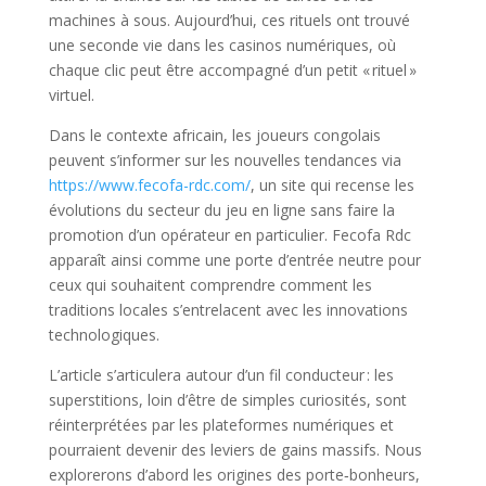
machines à sous. Aujourd’hui, ces rituels ont trouvé
une seconde vie dans les casinos numériques, où
chaque clic peut être accompagné d’un petit « rituel »
virtuel.
Dans le contexte africain, les joueurs congolais
peuvent s’informer sur les nouvelles tendances via
https://www.fecofa-rdc.com/
, un site qui recense les
évolutions du secteur du jeu en ligne sans faire la
promotion d’un opérateur en particulier. Fecofa Rdc
apparaît ainsi comme une porte d’entrée neutre pour
ceux qui souhaitent comprendre comment les
traditions locales s’entrelacent avec les innovations
technologiques.
L’article s’articulera autour d’un fil conducteur : les
superstitions, loin d’être de simples curiosités, sont
réinterprétées par les plateformes numériques et
pourraient devenir des leviers de gains massifs. Nous
explorerons d’abord les origines des porte‑bonheurs,