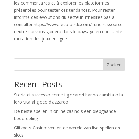
les commentaires et à explorer les plateformes
présentées pour tester ces tendances. Pour rester
informé des évolutions du secteur, n’hésitez pas à
consulter https://www.fecofa-rdc.com/, une ressource
neutre qui vous guidera dans le paysage en constante
mutation des jeux en ligne.
Zoeken
Recent Posts
Storie di successo come i giocatori hanno cambiato la
loro vita al gioco d'azzardo
De beste spellen in online casino's een diepgaande
beoordeling
Glitzbets Casino: verken de wereld van live spellen en
slots