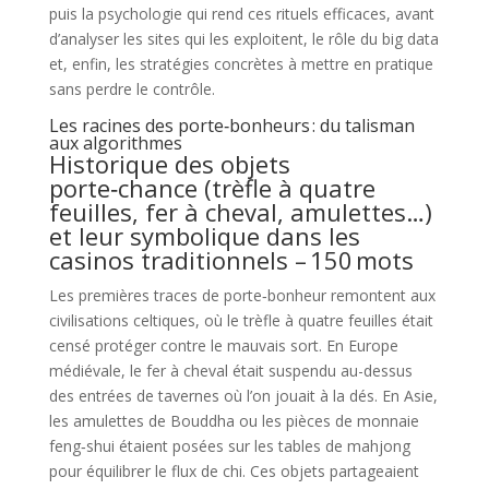
puis la psychologie qui rend ces rituels efficaces, avant
d’analyser les sites qui les exploitent, le rôle du big data
et, enfin, les stratégies concrètes à mettre en pratique
sans perdre le contrôle.
Les racines des porte‑bonheurs : du talisman
aux algorithmes
Historique des objets
porte‑chance (trèfle à quatre
feuilles, fer à cheval, amulettes…)
et leur symbolique dans les
casinos traditionnels – 150 mots
Les premières traces de porte‑bonheur remontent aux
civilisations celtiques, où le trèfle à quatre feuilles était
censé protéger contre le mauvais sort. En Europe
médiévale, le fer à cheval était suspendu au-dessus
des entrées de tavernes où l’on jouait à la dés. En Asie,
les amulettes de Bouddha ou les pièces de monnaie
feng‑shui étaient posées sur les tables de mahjong
pour équilibrer le flux de chi. Ces objets partageaient