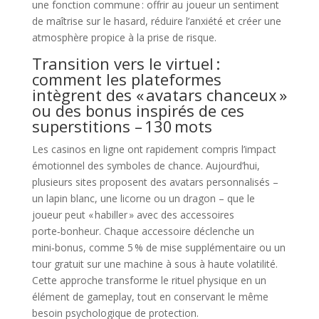
une fonction commune : offrir au joueur un sentiment
de maîtrise sur le hasard, réduire l’anxiété et créer une
atmosphère propice à la prise de risque.
Transition vers le virtuel :
comment les plateformes
intègrent des « avatars chanceux »
ou des bonus inspirés de ces
superstitions – 130 mots
Les casinos en ligne ont rapidement compris l’impact
émotionnel des symboles de chance. Aujourd’hui,
plusieurs sites proposent des avatars personnalisés –
un lapin blanc, une licorne ou un dragon – que le
joueur peut « habiller » avec des accessoires
porte‑bonheur. Chaque accessoire déclenche un
mini‑bonus, comme 5 % de mise supplémentaire ou un
tour gratuit sur une machine à sous à haute volatilité.
Cette approche transforme le rituel physique en un
élément de gameplay, tout en conservant le même
besoin psychologique de protection.