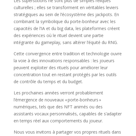
Les superstitions ne sont plus de simples reliques
culturelles ; elles se transforment en véritables leviers
stratégiques au sein de l’écosystème des jackpots. En
combinant la symbolique du porte‑bonheur avec les
capacités de l’IA et du big data, les plateformes créent
des expériences où le rituel devient une partie
intégrante du gameplay, sans altérer l’équité du RNG.
Cette convergence entre tradition et technologie ouvre
la voie à des innovations responsables : les joueurs
peuvent exploiter des rituels pour améliorer leur
concentration tout en restant protégés par les outils
de contrôle du temps et du budget.
Les prochaines années verront probablement
l’émergence de nouveaux « porte‑bonheurs »
numériques, tels que des NFT animés ou des
assistants vocaux personnalisés, capables de s’adapter
en temps réel aux comportements du joueur.
Nous vous invitons à partager vos propres rituels dans