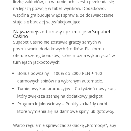
liczbę zakładów, co w turniejach często przekłada się
na lepszą pozycję w tabeli wyników. Dodatkowo,
wspólna gra buduje więź i sprawia, że doświadczenie
staje się bardziej satysfakcjonujące.
Najważniejsze bonusy i promocje w Supabet
Casino
Supabet Casino nie zostawia graczy samych w
poszukiwaniu dodatkowych środków. Platforma
oferuje szereg bonusów, które można wykorzystać w
turniejach jackpotowych:
Bonus powitalny – 100% do 2000 PLN + 100
darmowych spinów na wybranym automacie.
Turniejowy kod promocyjny – Co tydzień nowy kod,
który zwiększa szansę na dodatkowy jackpot.
Program lojalnościowy – Punkty za każdy obrót,
które wymienia się na darmowe spiny lub gotówkę.
Warto regularnie sprawdzać zakładkę „Promocje”, aby