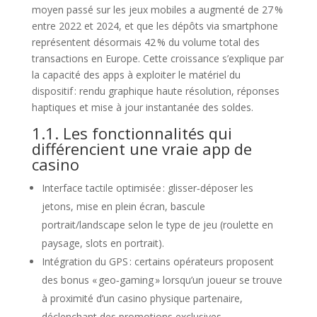
moyen passé sur les jeux mobiles a augmenté de 27 %
entre 2022 et 2024, et que les dépôts via smartphone
représentent désormais 42 % du volume total des
transactions en Europe. Cette croissance s’explique par
la capacité des apps à exploiter le matériel du
dispositif : rendu graphique haute résolution, réponses
haptiques et mise à jour instantanée des soldes.
1.1. Les fonctionnalités qui
différencient une vraie app de
casino
Interface tactile optimisée : glisser‑déposer les
jetons, mise en plein écran, bascule
portrait/landscape selon le type de jeu (roulette en
paysage, slots en portrait).
Intégration du GPS : certains opérateurs proposent
des bonus « geo‑gaming » lorsqu’un joueur se trouve
à proximité d’un casino physique partenaire,
déclenchant des promotions exclusives.