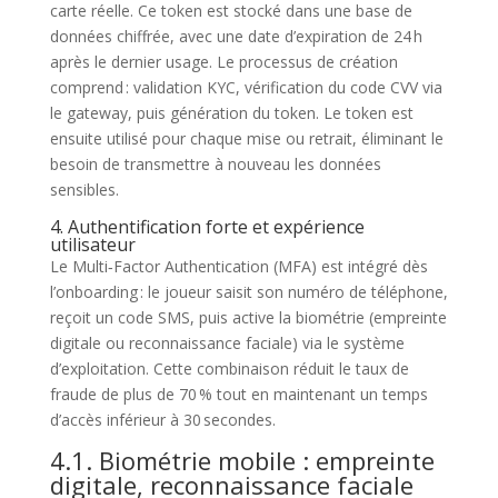
carte réelle. Ce token est stocké dans une base de
données chiffrée, avec une date d’expiration de 24 h
après le dernier usage. Le processus de création
comprend : validation KYC, vérification du code CVV via
le gateway, puis génération du token. Le token est
ensuite utilisé pour chaque mise ou retrait, éliminant le
besoin de transmettre à nouveau les données
sensibles.
4. Authentification forte et expérience
utilisateur
Le Multi‑Factor Authentication (MFA) est intégré dès
l’onboarding : le joueur saisit son numéro de téléphone,
reçoit un code SMS, puis active la biométrie (empreinte
digitale ou reconnaissance faciale) via le système
d’exploitation. Cette combinaison réduit le taux de
fraude de plus de 70 % tout en maintenant un temps
d’accès inférieur à 30 secondes.
4.1. Biométrie mobile : empreinte
digitale, reconnaissance faciale