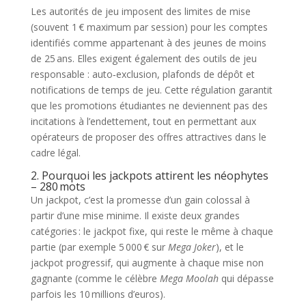
Les autorités de jeu imposent des limites de mise
(souvent 1 € maximum par session) pour les comptes
identifiés comme appartenant à des jeunes de moins
de 25 ans. Elles exigent également des outils de jeu
responsable : auto‑exclusion, plafonds de dépôt et
notifications de temps de jeu. Cette régulation garantit
que les promotions étudiantes ne deviennent pas des
incitations à l’endettement, tout en permettant aux
opérateurs de proposer des offres attractives dans le
cadre légal.
2. Pourquoi les jackpots attirent les néophytes
– 280 mots
Un jackpot, c’est la promesse d’un gain colossal à
partir d’une mise minime. Il existe deux grandes
catégories : le jackpot fixe, qui reste le même à chaque
partie (par exemple 5 000 € sur
Mega Joker
), et le
jackpot progressif, qui augmente à chaque mise non
gagnante (comme le célèbre
Mega Moolah
qui dépasse
parfois les 10 millions d’euros).