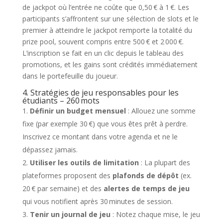
de jackpot où l’entrée ne coûte que 0,50 € à 1 €. Les
participants s’affrontent sur une sélection de slots et le
premier à atteindre le jackpot remporte la totalité du
prize pool, souvent compris entre 500 € et 2 000 €.
L’inscription se fait en un clic depuis le tableau des
promotions, et les gains sont crédités immédiatement
dans le portefeuille du joueur.
4. Stratégies de jeu responsables pour les
étudiants – 260 mots
Définir un budget mensuel
: Allouez une somme
fixe (par exemple 30 €) que vous êtes prêt à perdre.
Inscrivez ce montant dans votre agenda et ne le
dépassez jamais.
Utiliser les outils de limitation
: La plupart des
plateformes proposent des
plafonds de dépôt
(ex.
20 € par semaine) et des
alertes de temps de jeu
qui vous notifient après 30 minutes de session.
Tenir un journal de jeu
: Notez chaque mise, le jeu