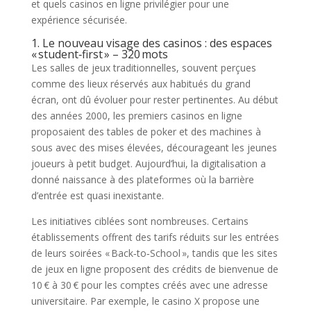
et quels casinos en ligne privilégier pour une
expérience sécurisée.
1. Le nouveau visage des casinos : des espaces
« student‑first » – 320 mots
Les salles de jeux traditionnelles, souvent perçues
comme des lieux réservés aux habitués du grand
écran, ont dû évoluer pour rester pertinentes. Au début
des années 2000, les premiers casinos en ligne
proposaient des tables de poker et des machines à
sous avec des mises élevées, décourageant les jeunes
joueurs à petit budget. Aujourd’hui, la digitalisation a
donné naissance à des plateformes où la barrière
d’entrée est quasi inexistante.
Les initiatives ciblées sont nombreuses. Certains
établissements offrent des tarifs réduits sur les entrées
de leurs soirées « Back‑to‑School », tandis que les sites
de jeux en ligne proposent des crédits de bienvenue de
10 € à 30 € pour les comptes créés avec une adresse
universitaire. Par exemple, le casino X propose une