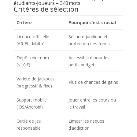
étudiants‑joueurs – 340 mots
Critères de sélection
Critère
Pourquoi c’est crucial
Licence officielle
Sécurité juridique et
(ARJEL, Malta)
protection des fonds
Dépôt minimum
Accessibilité pour les
(≤ 10 €)
petits budgets
Variété de jackpots
Plus de chances de gains
(progressif & fixe)
Support mobile
Jouer entre les cours ou
(iOS/Android)
le travail
Outils de jeu
Limiter les risques
responsable
d’addiction