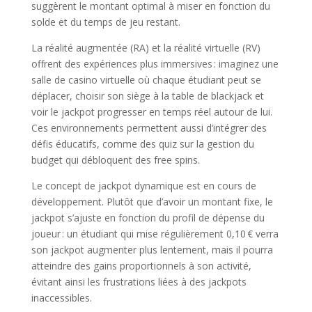
suggèrent le montant optimal à miser en fonction du
solde et du temps de jeu restant.
La réalité augmentée (RA) et la réalité virtuelle (RV)
offrent des expériences plus immersives : imaginez une
salle de casino virtuelle où chaque étudiant peut se
déplacer, choisir son siège à la table de blackjack et
voir le jackpot progresser en temps réel autour de lui.
Ces environnements permettent aussi d’intégrer des
défis éducatifs, comme des quiz sur la gestion du
budget qui débloquent des free spins.
Le concept de jackpot dynamique est en cours de
développement. Plutôt que d’avoir un montant fixe, le
jackpot s’ajuste en fonction du profil de dépense du
joueur : un étudiant qui mise régulièrement 0,10 € verra
son jackpot augmenter plus lentement, mais il pourra
atteindre des gains proportionnels à son activité,
évitant ainsi les frustrations liées à des jackpots
inaccessibles.