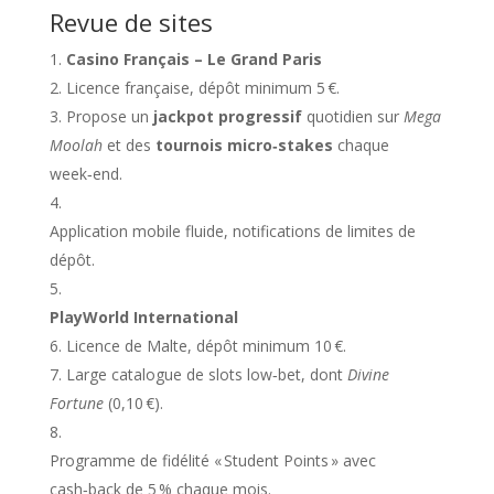
Revue de sites
Casino Français – Le Grand Paris
Licence française, dépôt minimum 5 €.
Propose un
jackpot progressif
quotidien sur
Mega
Moolah
et des
tournois micro‑stakes
chaque
week‑end.
Application mobile fluide, notifications de limites de
dépôt.
PlayWorld International
Licence de Malte, dépôt minimum 10 €.
Large catalogue de slots low‑bet, dont
Divine
Fortune
(0,10 €).
Programme de fidélité « Student Points » avec
cash‑back de 5 % chaque mois.