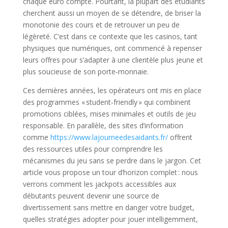
chaque euro compte. Pourtant, la plupart des étudiants
cherchent aussi un moyen de se détendre, de briser la
monotonie des cours et de retrouver un peu de
légèreté. C’est dans ce contexte que les casinos, tant
physiques que numériques, ont commencé à repenser
leurs offres pour s’adapter à une clientèle plus jeune et
plus soucieuse de son porte‑monnaie.
Ces dernières années, les opérateurs ont mis en place
des programmes « student‑friendly » qui combinent
promotions ciblées, mises minimales et outils de jeu
responsable. En parallèle, des sites d’information
comme
https://www.lajourneedesaidants.fr/
offrent
des ressources utiles pour comprendre les
mécanismes du jeu sans se perdre dans le jargon. Cet
article vous propose un tour d’horizon complet : nous
verrons comment les jackpots accessibles aux
débutants peuvent devenir une source de
divertissement sans mettre en danger votre budget,
quelles stratégies adopter pour jouer intelligemment,