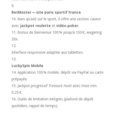
BetMaster — site paris sportif France
Bien qu’axé sur le sport, il offre une section casino
avec
jackpot roulette
et
vidéo‑poker
.
Bonus de bienvenue 100 % jusqu’à 100 €, wagering
20x.
Interface responsive adaptée aux tablettes.
LuckySpin Mobile
Application 100 % mobile, dépôt via PayPal ou carte
prépayée.
Jackpot progressif
Treasure Hunt
avec mise min.
0,25 €.
Outils de limitation intégrés (plafond de dépôt
quotidien, rappel de temps).