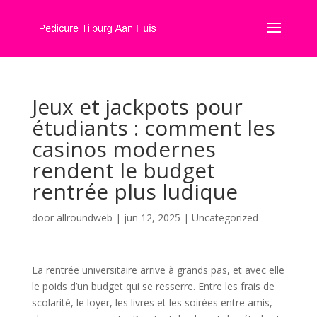
Jeux et jackpots pour
étudiants : comment les
casinos modernes
rendent le budget
rentrée plus ludique
door
allroundweb
|
jun 12, 2025
|
Uncategorized
La rentrée universitaire arrive à grands pas, et avec elle
le poids d’un budget qui se resserre. Entre les frais de
scolarité, le loyer, les livres et les soirées entre amis,