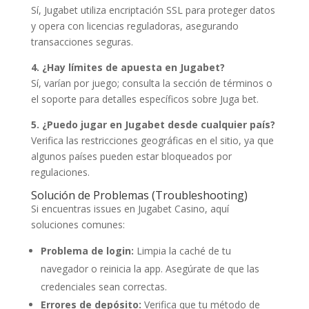
Sí, Jugabet utiliza encriptación SSL para proteger datos
y opera con licencias reguladoras, asegurando
transacciones seguras.
4. ¿Hay límites de apuesta en Jugabet?
Sí, varían por juego; consulta la sección de términos o
el soporte para detalles específicos sobre Juga bet.
5. ¿Puedo jugar en Jugabet desde cualquier país?
Verifica las restricciones geográficas en el sitio, ya que
algunos países pueden estar bloqueados por
regulaciones.
Solución de Problemas (Troubleshooting)
Si encuentras issues en Jugabet Casino, aquí
soluciones comunes:
Problema de login:
Limpia la caché de tu
navegador o reinicia la app. Asegúrate de que las
credenciales sean correctas.
Errores de depósito:
Verifica que tu método de