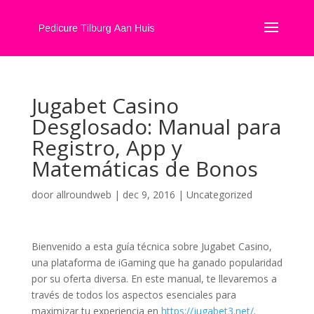
Jugabet Casino
Desglosado: Manual para
Registro, App y
Matemáticas de Bonos
door
allroundweb
|
dec 9, 2016
|
Uncategorized
Bienvenido a esta guía técnica sobre Jugabet Casino,
una plataforma de iGaming que ha ganado popularidad
por su oferta diversa. En este manual, te llevaremos a
través de todos los aspectos esenciales para
maximizar tu experiencia en
https://jugabet3.net/
.