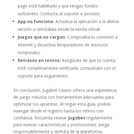
pago esté habilitado y que tengas fondos
suficientes. Contacta al soporte si persiste.
App no funciona:
Actualiza la aplicación a la última
versión o reinstálala desde la tienda oficial.
Juegos que no cargan:
Comprueba tu conexión a
Internet y desactiva bloqueadores de anuncios
temporales.
Retrasos en retiros:
Asegúrate de que tu cuenta
esté completamente verificada; comunícate con el
soporte para seguimiento.
En conclusión, Jugabet Casino ofrece una experiencia
de juego robusta con herramientas adecuadas para
optimizar tus apuestas. Al seguir esta guía, podrás
navegar desde el registro hasta los retiros con
confianza. Recuerda revisar
Jugabet
regularmente
para nuevas características y promociones. Juega
responsablemente y disfruta de la plataforma.