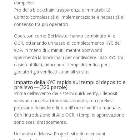
complessi.
Pro della blockchain: trasparenza e immutabilità.
Contro: complessità di implementazione e necessità di
consenso tra più operatori.
Operatori come BetMaster hanno combinato AI e
OCR, ottenendo un tasso di completamento KYC del
92 % in meno di 2 minuti, mentre SpinWorld
sperimenta la blockchain per condividere i dati KYC tra
casinò affiliati, riducendo i tempi di verifica per i
giocatori già verificati su un altro sito.
Impatto della KYC rapida sui tempi di deposito e
prelievo — (320 parole)
Prima dell’avvento dei sistemi quick‑verify, i depositi
venivano accettati immediatamente, ma i prelievi
potevano richiedere fino a 48 ore di verifica manuale.
Con l’introduzione di AI e OCR, i tempi di approvazione
sono scesi drasticamente.
Un’analisi di Marisa Project, sito di recensioni