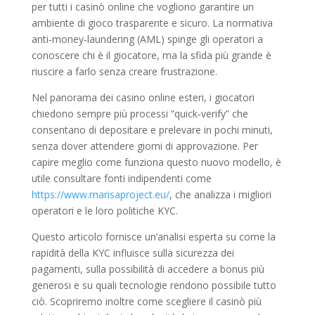
per tutti i casinò online che vogliono garantire un
ambiente di gioco trasparente e sicuro. La normativa
anti‑money‑laundering (AML) spinge gli operatori a
conoscere chi è il giocatore, ma la sfida più grande è
riuscire a farlo senza creare frustrazione.
Nel panorama dei casino online esteri, i giocatori
chiedono sempre più processi “quick‑verify” che
consentano di depositare e prelevare in pochi minuti,
senza dover attendere giorni di approvazione. Per
capire meglio come funziona questo nuovo modello, è
utile consultare fonti indipendenti come
https://www.marisaproject.eu/
, che analizza i migliori
operatori e le loro politiche KYC.
Questo articolo fornisce un’analisi esperta su come la
rapidità della KYC influisce sulla sicurezza dei
pagamenti, sulla possibilità di accedere a bonus più
generosi e su quali tecnologie rendono possibile tutto
ciò. Scopriremo inoltre come scegliere il casinò più