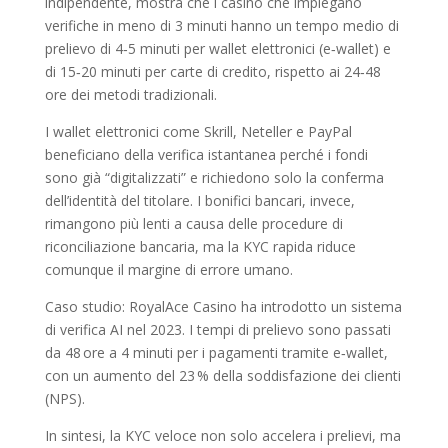
indipendente, mostra che i casinò che impiegano
verifiche in meno di 3 minuti hanno un tempo medio di
prelievo di 4‑5 minuti per wallet elettronici (e‑wallet) e
di 15‑20 minuti per carte di credito, rispetto ai 24‑48
ore dei metodi tradizionali.
I wallet elettronici come Skrill, Neteller e PayPal
beneficiano della verifica istantanea perché i fondi
sono già “digitalizzati” e richiedono solo la conferma
dell’identità del titolare. I bonifici bancari, invece,
rimangono più lenti a causa delle procedure di
riconciliazione bancaria, ma la KYC rapida riduce
comunque il margine di errore umano.
Caso studio: RoyalAce Casino ha introdotto un sistema
di verifica AI nel 2023. I tempi di prelievo sono passati
da 48 ore a 4 minuti per i pagamenti tramite e‑wallet,
con un aumento del 23 % della soddisfazione dei clienti
(NPS).
In sintesi, la KYC veloce non solo accelera i prelievi, ma