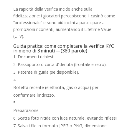
La rapidità della verifica incide anche sulla
fidelizzazione: i giocatori percepiscono il casinò come
“professionale” e sono più inclini a partecipare a
promozioni ricorrenti, aumentando il Lifetime Value
(LTV).
Guida pratica: come completare la verifica KYC
in meno di 3 minuti — (380 parole)
Documenti richiesti
Passaporto o carta d’identità (frontale e retro).
Patente di guida (se disponibile).
Bolletta recente (elettricità, gas o acqua) per
confermare l’indirizzo.
Preparazione
Scatta foto nitide con luce naturale, evitando riflessi.
Salva i file in formato JPEG o PNG, dimensione