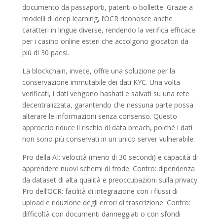
documento da passaporti, patenti o bollette. Grazie a
modelli di deep learning, l’OCR riconosce anche
caratteri in lingue diverse, rendendo la verifica efficace
per i casino online esteri che accolgono giocatori da
più di 30 paesi.
La blockchain, invece, offre una soluzione per la
conservazione immutabile dei dati KYC. Una volta
verificati, i dati vengono hashati e salvati su una rete
decentralizzata, garantendo che nessuna parte possa
alterare le informazioni senza consenso. Questo
approccio riduce il rischio di data breach, poiché i dati
non sono più conservati in un unico server vulnerabile.
Pro della AI: velocità (meno di 30 secondi) e capacità di
apprendere nuovi schemi di frode. Contro: dipendenza
da dataset di alta qualità e preoccupazioni sulla privacy.
Pro dell’OCR: facilità di integrazione con i flussi di
upload e riduzione degli errori di trascrizione. Contro:
difficoltà con documenti danneggiati o con sfondi