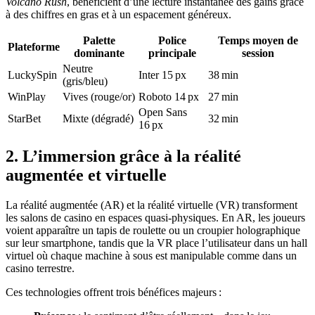
Volcano Rush
, bénéficient d’une lecture instantanée des gains grâce
à des chiffres en gras et à un espacement généreux.
Palette
Police
Temps moyen de
Plateforme
dominante
principale
session
Neutre
LuckySpin
Inter 15 px
38 min
(gris/bleu)
WinPlay
Vives (rouge/or)
Roboto 14 px
27 min
Open Sans
StarBet
Mixte (dégradé)
32 min
16 px
2. L’immersion grâce à la réalité
augmentée et virtuelle
La réalité augmentée (AR) et la réalité virtuelle (VR) transforment
les salons de casino en espaces quasi‑physiques. En AR, les joueurs
voient apparaître un tapis de roulette ou un croupier holographique
sur leur smartphone, tandis que la VR place l’utilisateur dans un hall
virtuel où chaque machine à sous est manipulable comme dans un
casino terrestre.
Ces technologies offrent trois bénéfices majeurs :