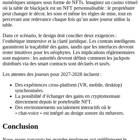
numériques uniques sous forme de NFTs. Imaginez un casino virtuel
où la table de blackjack est un NFT personnalisable : le propriétaire
peut changer le décor, les sons et même les règles de mise, tout en
percevant une redevance chaque fois qu’un autre joueur utilise la
table.
Dans ce scénario, le design doit concilier deux exigences :
l’esthétique immersive et la clarté juridique. Les contrats intelligents
garantiront la traçabilité des gains, tandis que les interfaces devront
rester intuitives pour les néophytes. Les implications réglementaires
sont majeures : les autorités devront définir comment les jackpots
distribués via des smart contracts sont déclarés et taxés.
Les attentes des joueurs pour 2027‑2028 incluent :
Des expériences cross‑platform (VR, mobile, desktop)
synchronisées.
La possibilité d’échanger des gains en cryptomonnaie
directement depuis le portefeuille NFT.
Des environnements socialement interactifs où le
« chat‑voice » est intégré au design sonore du métavers.
Conclusion
Nous avons parcouru les grandes tendances qui redéfinissent le