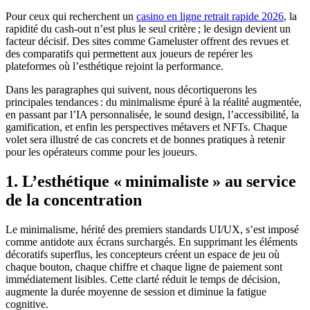
Pour ceux qui recherchent un
casino en ligne retrait rapide 2026
, la
rapidité du cash‑out n’est plus le seul critère ; le design devient un
facteur décisif. Des sites comme Gameluster offrent des revues et
des comparatifs qui permettent aux joueurs de repérer les
plateformes où l’esthétique rejoint la performance.
Dans les paragraphes qui suivent, nous décortiquerons les
principales tendances : du minimalisme épuré à la réalité augmentée,
en passant par l’IA personnalisée, le sound design, l’accessibilité, la
gamification, et enfin les perspectives métavers et NFTs. Chaque
volet sera illustré de cas concrets et de bonnes pratiques à retenir
pour les opérateurs comme pour les joueurs.
1. L’esthétique « minimaliste » au service
de la concentration
Le minimalisme, hérité des premiers standards UI/UX, s’est imposé
comme antidote aux écrans surchargés. En supprimant les éléments
décoratifs superflus, les concepteurs créent un espace de jeu où
chaque bouton, chaque chiffre et chaque ligne de paiement sont
immédiatement lisibles. Cette clarté réduit le temps de décision,
augmente la durée moyenne de session et diminue la fatigue
cognitive.