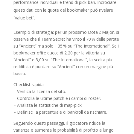
performance individuali e trend di pick‑ban. Incrociare
questi dati con le quote del bookmaker può rivelare
“value bet”.
Esempio di strategia: per un prossimo Dota 2 Major, si
osserva che il Team Secret ha vinto il 70 % delle partite
su “Ancient” ma solo il 35 % su “The International”. Se il
bookmaker offre quote di 2,20 per la vittoria su
“Ancient” e 3,00 su “The International”, la scelta più
redditizia è puntare su “Ancient” con un margine più
basso.
Checklist rapida:
– Verifica la licenza del sito.
– Controlla le ultime patch e i cambi di roster.
– Analizza le statistiche di map‑pick.
– Definisci la percentuale di bankroll da rischiare.
Seguendo questi passaggi, il giocatore riduce la
varianza e aumenta le probabilità di profitto a lungo