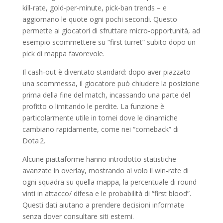
kill‑rate, gold‑per‑minute, pick‑ban trends – e
aggiornano le quote ogni pochi secondi. Questo
permette ai giocatori di sfruttare micro‑opportunità, ad
esempio scommettere su “first turret” subito dopo un
pick di mappa favorevole.
Il cash‑out è diventato standard: dopo aver piazzato
una scommessa, il giocatore può chiudere la posizione
prima della fine del match, incassando una parte del
profitto o limitando le perdite. La funzione è
particolarmente utile in tornei dove le dinamiche
cambiano rapidamente, come nei “comeback” di
Dota 2.
Alcune piattaforme hanno introdotto statistiche
avanzate in overlay, mostrando al volo il win‑rate di
ogni squadra su quella mappa, la percentuale di round
vinti in attacco/ difesa e le probabilità di “first blood”.
Questi dati aiutano a prendere decisioni informate
senza dover consultare siti esterni.