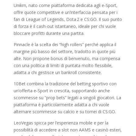
Unikrn, nato come piattaforma dedicata agli e‑Sport,
offre quote competitive e un’interfaccia pensata per i
fan di League of Legends, Dota 2 e CS:GO. Il suo punto
di forza è il cash‑out istantaneo, ideale per chi vuole
bloccare profitti durante una partita.
Pinnacle è la scelta dei “high rollers” perché applica il
margine più basso del settore, tradotto in quote più
alte. Non propone bonus di benvenuto, ma compensa
con una politica di limiti di puntata molto flessibile,
adatta a chi gestisce un bankroll consistente.
10Bet combina la tradizione del betting sportivo con
un’offerta e‑Sport in crescita, supportando anche
scommesse su “prop bets” legati a singoli giocatori. La
piattaforma è particolarmente adatta a chi vuole
alternare scommesse su calcio e su tornei di CS:GO.
LeoVegas spicca per l’esperienza mobile e per la
possibilità di accedere a slot non AAMS e casinò esteri,