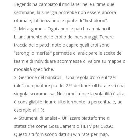
Legends ha cambiato il mid‑laner nelle ultime due
settimane, la sinergia potrebbe non essere ancora
ottimale, influenzando le quote di “first blood”.
Meta‑game – Ogni anno le patch cambiano il
bilanciamento delle eroi o dei personaggi. Tenere
traccia delle patch note e capire quali eroi sono
“strong” o “nerfati” permette di anticipare le scelte dei
team e di individuare scommesse di valore su mappe o
modalità specifiche.
Gestione del bankroll – Una regola d’oro è il “2 %
rule”: non puntare più del 2 % del bankroll totale su una
singola scommessa. Nei tornei, dove la volatilità è alta,
è consigliabile ridurre ulteriormente la percentuale, ad
esempio al 1 %.
Strumenti di analisi – Utilizzare piattaforme di
statistiche come GosuGamers o HLTV per CS:GO.
Questi siti forniscono dati su win‑rate per map,