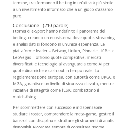
termine, trasformando il betting in un’attività più simile
a un investimento informato che a un gioco d’azzardo
puro.
Conclusione – (210 parole)
I tornei di e‑Sport hanno ridefinito il panorama del
betting, creando un ecosistema dove quote, streaming
e analisi dati si fondono in un’unica esperienza. Le
piattaforme leader – Betway, Unikrn, Pinnacle, 10Bet e
LeoVegas – offrono quote competitive, mercati
diversificati e tecnologie all’avanguardia come AI per
quote dinamiche e cash‑out in tempo reale. La
regolamentazione europea, con autorità come UKGC e
MGA, garantisce un livello di sicurezza elevato, mentre
iniziative di integrità come l’ESIC combattono il
match‑fixing.
Per scommettere con successo è indispensabile
studiare i roster, comprendere la meta‑game, gestire il
bankroll con disciplina e sfruttare gli strumenti di analisi
disponibili. Ricordate sempre di consultare risorse