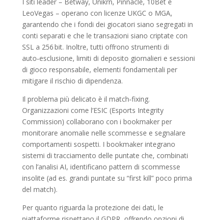
I siti leader – Betway, Unikrn, Pinnacle, 10Bet e
LeoVegas – operano con licenze UKGC o MGA,
garantendo che i fondi dei giocatori siano segregati in
conti separati e che le transazioni siano criptate con
SSL a 256 bit. Inoltre, tutti offrono strumenti di
auto‑esclusione, limiti di deposito giornalieri e sessioni
di gioco responsabile, elementi fondamentali per
mitigare il rischio di dipendenza.
Il problema più delicato è il match‑fixing.
Organizzazioni come l’ESIC (Esports Integrity
Commission) collaborano con i bookmaker per
monitorare anomalie nelle scommesse e segnalare
comportamenti sospetti. I bookmaker integrano
sistemi di tracciamento delle puntate che, combinati
con l’analisi AI, identificano pattern di scommesse
insolite (ad es. grandi puntate su “first kill” poco prima
del match).
Per quanto riguarda la protezione dei dati, le
piattaforme rispettano il GDPR, offrendo opzioni di