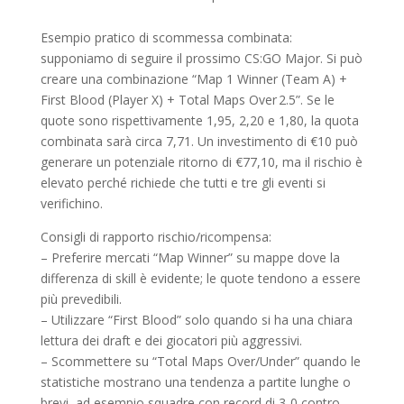
Esempio pratico di scommessa combinata:
supponiamo di seguire il prossimo CS:GO Major. Si può
creare una combinazione “Map 1 Winner (Team A) +
First Blood (Player X) + Total Maps Over 2.5”. Se le
quote sono rispettivamente 1,95, 2,20 e 1,80, la quota
combinata sarà circa 7,71. Un investimento di €10 può
generare un potenziale ritorno di €77,10, ma il rischio è
elevato perché richiede che tutti e tre gli eventi si
verifichino.
Consigli di rapporto rischio/ricompensa:
– Preferire mercati “Map Winner” su mappe dove la
differenza di skill è evidente; le quote tendono a essere
più prevedibili.
– Utilizzare “First Blood” solo quando si ha una chiara
lettura dei draft e dei giocatori più aggressivi.
– Scommettere su “Total Maps Over/Under” quando le
statistiche mostrano una tendenza a partite lunghe o
brevi, ad esempio squadre con record di 3‑0 contro