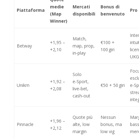
medie
Mercati
Bonus di
Piattaforma
Pro
(Map
disponibili
benvenuto
Winner)
Inte
Match,
+1,95 –
€100 +
intui
Betway
map, prop,
+2,10
100 giri
lice
in‑play
UKG
Foc
Solo
escl
+1,92 –
e‑Sport,
Unikrn
€50 + 50 giri
e‑Sp
+2,08
live‑bet,
stre
cash‑out
inte
Quote più
Nessun
Marg
+1,96 –
Pinnacle
alte, low
bonus, ma
bass
+2,12
margin
low vig
mer