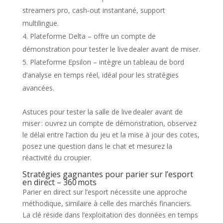
streamers pro, cash‑out instantané, support
multilingue.
Plateforme Delta – offre un compte de
démonstration pour tester le live dealer avant de miser.
Plateforme Epsilon – intègre un tableau de bord
d’analyse en temps réel, idéal pour les stratégies
avancées.
Astuces pour tester la salle de live dealer avant de
miser : ouvrez un compte de démonstration, observez
le délai entre l’action du jeu et la mise à jour des cotes,
posez une question dans le chat et mesurez la
réactivité du croupier.
Stratégies gagnantes pour parier sur l’esport
en direct – 360 mots
Parier en direct sur l’esport nécessite une approche
méthodique, similaire à celle des marchés financiers.
La clé réside dans l’exploitation des données en temps