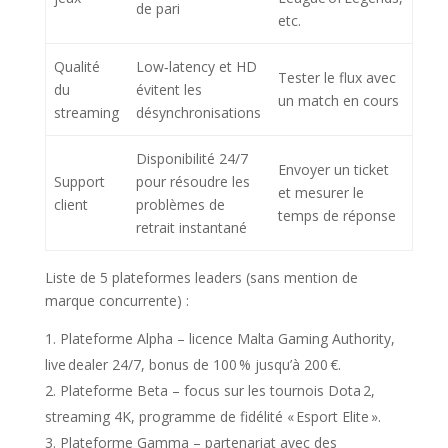
de pari
etc.
Qualité
Low‑latency et HD
Tester le flux avec
du
évitent les
un match en cours
streaming
désynchronisations
Disponibilité 24/7
Envoyer un ticket
Support
pour résoudre les
et mesurer le
client
problèmes de
temps de réponse
retrait instantané
Liste de 5 plateformes leaders (sans mention de
marque concurrente) :
Plateforme Alpha – licence Malta Gaming Authority,
live dealer 24/7, bonus de 100 % jusqu’à 200 €.
Plateforme Beta – focus sur les tournois Dota 2,
streaming 4K, programme de fidélité « Esport Elite ».
Plateforme Gamma – partenariat avec des