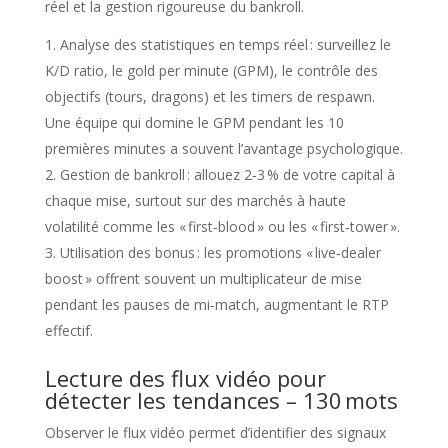
réel et la gestion rigoureuse du bankroll.
Analyse des statistiques en temps réel : surveillez le
K/D ratio, le gold per minute (GPM), le contrôle des
objectifs (tours, dragons) et les timers de respawn.
Une équipe qui domine le GPM pendant les 10
premières minutes a souvent l’avantage psychologique.
Gestion de bankroll : allouez 2‑3 % de votre capital à
chaque mise, surtout sur des marchés à haute
volatilité comme les « first‑blood » ou les « first‑tower ».
Utilisation des bonus : les promotions « live‑dealer
boost » offrent souvent un multiplicateur de mise
pendant les pauses de mi‑match, augmentant le RTP
effectif.
Lecture des flux vidéo pour
détecter les tendances – 130 mots
Observer le flux vidéo permet d’identifier des signaux