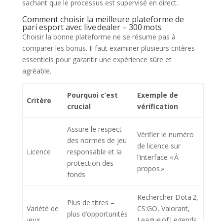
sachant que le processus est supervisé en direct.
Comment choisir la meilleure plateforme de
pari esport avec live dealer – 300 mots
Choisir la bonne plateforme ne se résume pas à
comparer les bonus. Il faut examiner plusieurs critères
essentiels pour garantir une expérience sûre et
agréable.
Pourquoi c’est
Exemple de
Critère
crucial
vérification
Assure le respect
Vérifier le numéro
des normes de jeu
de licence sur
Licence
responsable et la
l’interface « À
protection des
propos »
fonds
Rechercher Dota 2,
Plus de titres =
Variété de
CS:GO, Valorant,
plus d’opportunités
jeux
League of Legends,