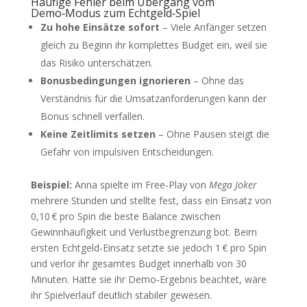
Häufige Fehler beim Übergang vom
Demo‑Modus zum Echtgeld‑Spiel
Zu hohe Einsätze sofort
– Viele Anfänger setzen
gleich zu Beginn ihr komplettes Budget ein, weil sie
das Risiko unterschätzen.
Bonusbedingungen ignorieren
– Ohne das
Verständnis für die Umsatzanforderungen kann der
Bonus schnell verfallen.
Keine Zeitlimits setzen
– Ohne Pausen steigt die
Gefahr von impulsiven Entscheidungen.
Beispiel:
Anna spielte im Free‑Play von
Mega Joker
mehrere Stunden und stellte fest, dass ein Einsatz von
0,10 € pro Spin die beste Balance zwischen
Gewinnhäufigkeit und Verlustbegrenzung bot. Beim
ersten Echtgeld‑Einsatz setzte sie jedoch 1 € pro Spin
und verlor ihr gesamtes Budget innerhalb von 30
Minuten. Hätte sie ihr Demo‑Ergebnis beachtet, wäre
ihr Spielverlauf deutlich stabiler gewesen.