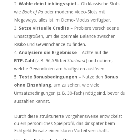
Wähle dein Lieblingsspiel
– Ob klassische Slots
wie
Book of Ra
oder moderne Video‑Slots mit
Megaways, alles ist im Demo‑Modus verfügbar.
Setze virtuelle Credits
– Probiere verschiedene
Einsatzgrößen, um die optimale Balance zwischen
Risiko und Gewinnchance zu finden.
Analysiere die Ergebnisse
– Achte auf die
RTP‑Zahl
(z. B. 96,5 % bei
Starburst
) und notiere,
welche Gewinnlinien am häufigsten auslösen.
Teste Bonusbedingungen
– Nutze den
Bonus
ohne Einzahlung
, um zu sehen, wie viele
Umsatzbedingungen (z. B. 30‑fach) nötig sind, bevor du
auszahlen kannst.
Durch diese strukturierte Vorgehensweise entwickelst
du ein persönliches Spielprofil, das dir später beim
Echtgeld‑Einsatz einen klaren Vorteil verschafft.