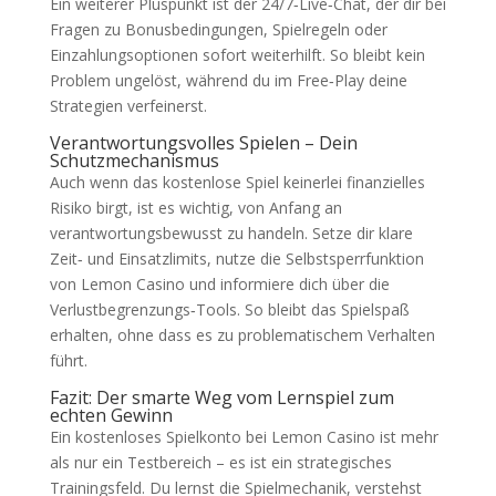
Ein weiterer Pluspunkt ist der 24/7‑Live‑Chat, der dir bei
Fragen zu Bonusbedingungen, Spielregeln oder
Einzahlungsoptionen sofort weiterhilft. So bleibt kein
Problem ungelöst, während du im Free‑Play deine
Strategien verfeinerst.
Verantwortungsvolles Spielen – Dein
Schutzmechanismus
Auch wenn das kostenlose Spiel keinerlei finanzielles
Risiko birgt, ist es wichtig, von Anfang an
verantwortungsbewusst zu handeln. Setze dir klare
Zeit‑ und Einsatzlimits, nutze die Selbstsperrfunktion
von Lemon Casino und informiere dich über die
Verlustbegrenzungs‑Tools. So bleibt das Spielspaß
erhalten, ohne dass es zu problematischem Verhalten
führt.
Fazit: Der smarte Weg vom Lernspiel zum
echten Gewinn
Ein kostenloses Spielkonto bei Lemon Casino ist mehr
als nur ein Testbereich – es ist ein strategisches
Trainingsfeld. Du lernst die Spielmechanik, verstehst