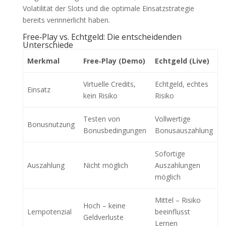
Volatilität der Slots und die optimale Einsatzstrategie
bereits verinnerlicht haben.
Free‑Play vs. Echtgeld: Die entscheidenden
Unterschiede
Merkmal
Free‑Play (Demo)
Echtgeld (Live)
Virtuelle Credits,
Echtgeld, echtes
Einsatz
kein Risiko
Risiko
Testen von
Vollwertige
Bonusnutzung
Bonusbedingungen
Bonusauszahlung
Sofortige
Auszahlung
Nicht möglich
Auszahlungen
möglich
Mittel – Risiko
Hoch – keine
Lernpotenzial
beeinflusst
Geldverluste
Lernen