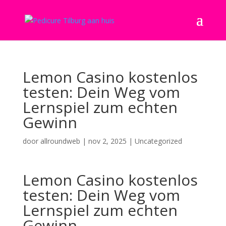
Lemon Casino kostenlos
testen: Dein Weg vom
Lernspiel zum echten
Gewinn
door
allroundweb
|
nov 2, 2025
|
Uncategorized
Lemon Casino kostenlos
testen: Dein Weg vom
Lernspiel zum echten
Gewinn