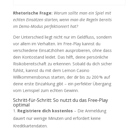
Rhetorische Frage:
Warum sollte man ein Spiel mit
echten Einsätzen starten, wenn man die Regeln bereits
im Demo‑Modus perfektioniert hat?
Der Unterschied liegt nicht nur im Geldfluss, sondern
vor allem im Verhalten. Im Free‑Play kannst du
verschiedene Einsatzhöhen ausprobieren, ohne dass
dein Kontostand leidet. Das hilft, deine persönliche
Risikobereitschaft zu erkennen. Sobald du dich sicher
fühlst, kannst du mit dem Lemon Casino
Willkommensbonus starten, der dir bis zu 200 % auf
deine erste Einzahlung gibt – ein perfekter Übergang
vom Lernspiel zum echten Gewinn.
Schritt‑für‑Schritt: So nutzt du das Free‑Play
optimal
Registriere dich kostenlos
– Die Anmeldung
dauert nur wenige Minuten und erfordert keine
Kreditkartendaten.