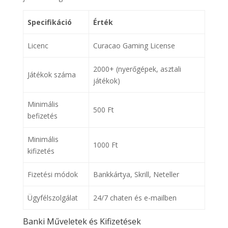
Specifikáció
Érték
Licenc
Curacao Gaming License
2000+ (nyerőgépek, asztali
Játékok száma
játékok)
Minimális
500 Ft
befizetés
Minimális
1000 Ft
kifizetés
Fizetési módok
Bankkártya, Skrill, Neteller
Ügyfélszolgálat
24/7 chaten és e-mailben
Banki Műveletek és Kifizetések