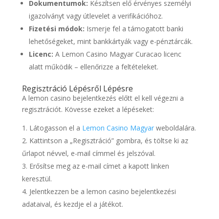
Dokumentumok:
Készítsen elő érvényes személyi
igazolványt vagy útlevelet a verifikációhoz.
Fizetési módok:
Ismerje fel a támogatott banki
lehetőségeket, mint bankkártyák vagy e-pénztárcák.
Licenc:
A Lemon Casino Magyar Curacao licenc
alatt működik – ellenőrizze a feltételeket.
Regisztráció Lépésről Lépésre
A lemon casino bejelentkezés előtt el kell végezni a
regisztrációt. Kövesse ezeket a lépéseket:
Látogasson el a
Lemon Casino Magyar
weboldalára.
Kattintson a „Regisztráció” gombra, és töltse ki az
űrlapot névvel, e-mail címmel és jelszóval.
Erősítse meg az e-mail címet a kapott linken
keresztül.
Jelentkezzen be a lemon casino bejelentkezési
adataival, és kezdje el a játékot.