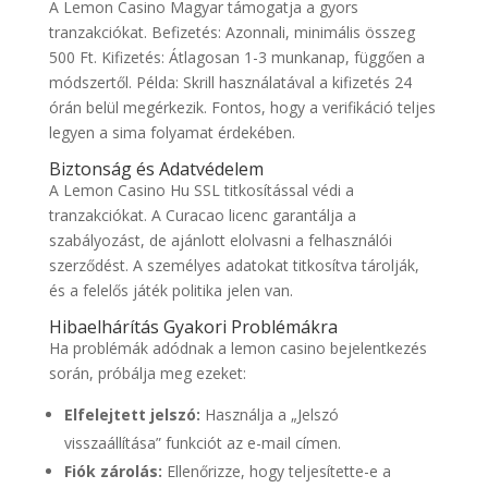
A Lemon Casino Magyar támogatja a gyors
tranzakciókat. Befizetés: Azonnali, minimális összeg
500 Ft. Kifizetés: Átlagosan 1-3 munkanap, függően a
módszertől. Példa: Skrill használatával a kifizetés 24
órán belül megérkezik. Fontos, hogy a verifikáció teljes
legyen a sima folyamat érdekében.
Biztonság és Adatvédelem
A Lemon Casino Hu SSL titkosítással védi a
tranzakciókat. A Curacao licenc garantálja a
szabályozást, de ajánlott elolvasni a felhasználói
szerződést. A személyes adatokat titkosítva tárolják,
és a felelős játék politika jelen van.
Hibaelhárítás Gyakori Problémákra
Ha problémák adódnak a lemon casino bejelentkezés
során, próbálja meg ezeket:
Elfelejtett jelszó:
Használja a „Jelszó
visszaállítása” funkciót az e-mail címen.
Fiók zárolás:
Ellenőrizze, hogy teljesítette-e a