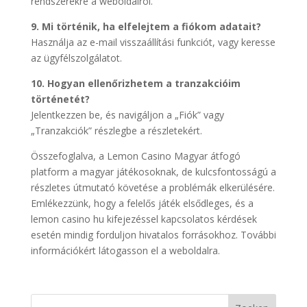
rendszerekre a weboldalról.
9. Mi történik, ha elfelejtem a fiókom adatait?
Használja az e-mail visszaállítási funkciót, vagy keresse
az ügyfélszolgálatot.
10. Hogyan ellenőrizhetem a tranzakcióim
történetét?
Jelentkezzen be, és navigáljon a „Fiók” vagy
„Tranzakciók” részlegbe a részletekért.
Összefoglalva, a Lemon Casino Magyar átfogó
platform a magyar játékosoknak, de kulcsfontosságú a
részletes útmutató követése a problémák elkerülésére.
Emlékezzünk, hogy a felelős játék elsődleges, és a
lemon casino hu kifejezéssel kapcsolatos kérdések
esetén mindig forduljon hivatalos forrásokhoz. További
információkért látogasson el a weboldalra.