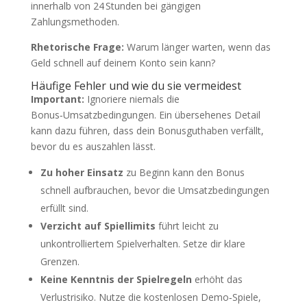
innerhalb von 24 Stunden bei gängigen
Zahlungsmethoden.
Rhetorische Frage:
Warum länger warten, wenn das
Geld schnell auf deinem Konto sein kann?
Häufige Fehler und wie du sie vermeidest
Important:
Ignoriere niemals die
Bonus‑Umsatzbedingungen. Ein übersehenes Detail
kann dazu führen, dass dein Bonusguthaben verfällt,
bevor du es auszahlen lässt.
Zu hoher Einsatz
zu Beginn kann den Bonus
schnell aufbrauchen, bevor die Umsatzbedingungen
erfüllt sind.
Verzicht auf Spiellimits
führt leicht zu
unkontrolliertem Spielverhalten. Setze dir klare
Grenzen.
Keine Kenntnis der Spielregeln
erhöht das
Verlustrisiko. Nutze die kostenlosen Demo‑Spiele,