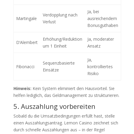
Ja, bei
Verdopplung nach
Martingale
ausreichendem
Verlust
Bonusguthaben
Erhöhung/Reduktion
Ja, moderater
D’Alembert
um 1 Einheit
Ansatz
Ja,
Sequenzbasierte
Fibonacci
kontrolliertes
Einsätze
Risiko
Hinweis:
Kein System eliminiert den Hausvorteil. Sie
helfen lediglich, das Geldmanagement zu strukturieren.
5. Auszahlung vorbereiten
Sobald du die Umsatzbedingungen erfüllt hast, stelle
einen Auszahlungsantrag. Lemon Casino zeichnet sich
durch schnelle Auszahlungen aus – in der Regel