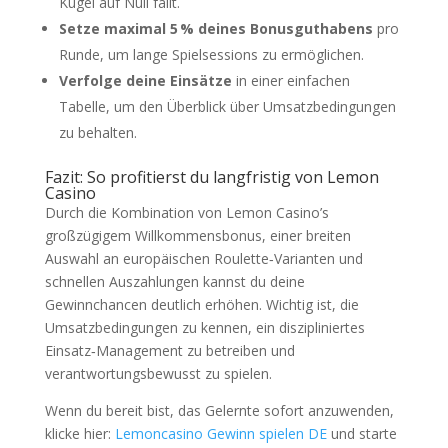
Kugel auf Null fällt.
Setze maximal 5 % deines Bonusguthabens
pro
Runde, um lange Spielsessions zu ermöglichen.
Verfolge deine Einsätze
in einer einfachen
Tabelle, um den Überblick über Umsatzbedingungen
zu behalten.
Fazit: So profitierst du langfristig von Lemon
Casino
Durch die Kombination von Lemon Casino’s
großzügigem Willkommensbonus, einer breiten
Auswahl an europäischen Roulette‑Varianten und
schnellen Auszahlungen kannst du deine
Gewinnchancen deutlich erhöhen. Wichtig ist, die
Umsatzbedingungen zu kennen, ein diszipliniertes
Einsatz‑Management zu betreiben und
verantwortungsbewusst zu spielen.
Wenn du bereit bist, das Gelernte sofort anzuwenden,
klicke hier:
Lemoncasino Gewinn spielen DE
und starte