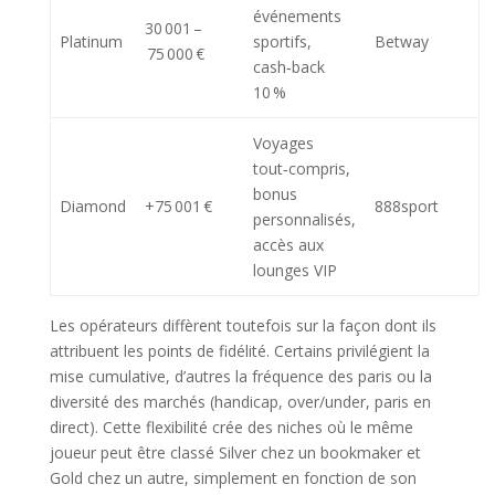
événements
30 001 –
Platinum
sportifs,
Betway
75 000 €
cash‑back
10 %
Voyages
tout‑compris,
bonus
Diamond
+75 001 €
888sport
personnalisés,
accès aux
lounges VIP
Les opérateurs diffèrent toutefois sur la façon dont ils
attribuent les points de fidélité. Certains privilégient la
mise cumulative, d’autres la fréquence des paris ou la
diversité des marchés (handicap, over/under, paris en
direct). Cette flexibilité crée des niches où le même
joueur peut être classé Silver chez un bookmaker et
Gold chez un autre, simplement en fonction de son