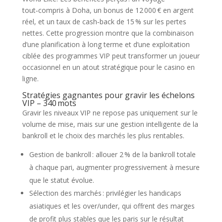
tout‑compris à Doha, un bonus de 12 000 € en argent
réel, et un taux de cash‑back de 15 % sur les pertes
nettes. Cette progression montre que la combinaison
d’une planification à long terme et d’une exploitation
ciblée des programmes VIP peut transformer un joueur
occasionnel en un atout stratégique pour le casino en
ligne.
Stratégies gagnantes pour gravir les échelons
VIP – 340 mots
Gravir les niveaux VIP ne repose pas uniquement sur le
volume de mise, mais sur une gestion intelligente de la
bankroll et le choix des marchés les plus rentables.
Gestion de bankroll : allouer 2 % de la bankroll totale
à chaque pari, augmenter progressivement à mesure
que le statut évolue.
Sélection des marchés : privilégier les handicaps
asiatiques et les over/under, qui offrent des marges
de profit plus stables que les paris sur le résultat