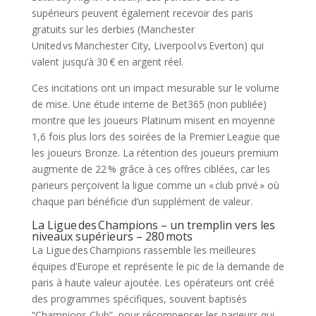
supérieurs peuvent également recevoir des paris
gratuits sur les derbies (Manchester
United vs Manchester City, Liverpool vs Everton) qui
valent jusqu’à 30 € en argent réel.
Ces incitations ont un impact mesurable sur le volume
de mise. Une étude interne de Bet365 (non publiée)
montre que les joueurs Platinum misent en moyenne
1,6 fois plus lors des soirées de la Premier League que
les joueurs Bronze. La rétention des joueurs premium
augmente de 22 % grâce à ces offres ciblées, car les
parieurs perçoivent la ligue comme un « club privé » où
chaque pari bénéficie d’un supplément de valeur.
La Ligue des Champions – un tremplin vers les
niveaux supérieurs – 280 mots
La Ligue des Champions rassemble les meilleures
équipes d’Europe et représente le pic de la demande de
paris à haute valeur ajoutée. Les opérateurs ont créé
des programmes spécifiques, souvent baptisés
“Champions Club”, pour récompenser les parieurs qui