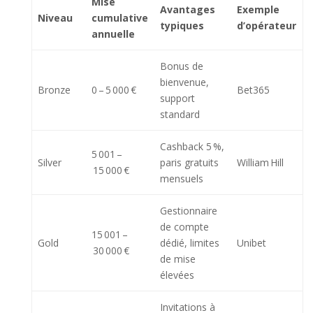
Mise
Avantages
Exemple
Niveau
cumulative
typiques
d’opérateur
annuelle
Bonus de
bienvenue,
Bronze
0 – 5 000 €
Bet365
support
standard
Cashback 5 %,
5 001 –
Silver
paris gratuits
William Hill
15 000 €
mensuels
Gestionnaire
de compte
15 001 –
Gold
dédié, limites
Unibet
30 000 €
de mise
élevées
Invitations à