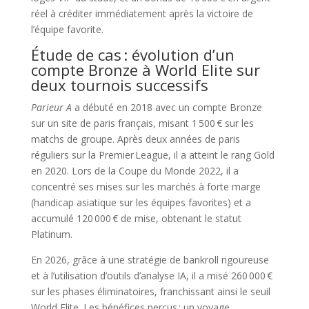
réel à créditer immédiatement après la victoire de
l’équipe favorite.
Étude de cas : évolution d’un
compte Bronze à World Elite sur
deux tournois successifs
Parieur A
a débuté en 2018 avec un compte Bronze
sur un site de paris français, misant 1 500 € sur les
matchs de groupe. Après deux années de paris
réguliers sur la Premier League, il a atteint le rang Gold
en 2020. Lors de la Coupe du Monde 2022, il a
concentré ses mises sur les marchés à forte marge
(handicap asiatique sur les équipes favorites) et a
accumulé 120 000 € de mise, obtenant le statut
Platinum.
En 2026, grâce à une stratégie de bankroll rigoureuse
et à l’utilisation d’outils d’analyse IA, il a misé 260 000 €
sur les phases éliminatoires, franchissant ainsi le seuil
World Elite. Les bénéfices perçus : un voyage