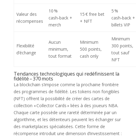
10 %
5 %
Valeur des
15 € free bet
cash‑back +
cash‑back +
récompenses
+ NFT
merch
billets VIP
Minimum
Aucun
Minimum
Flexibilité
300 points,
minimum,
500 points,
d’échange
tout sauf
tout format
cash only
NFT
Tendances technologiques qui redéfinissent la
fidélité – 370 mots
La blockchain s’impose comme la prochaine frontière
des programmes de fidélité. Les tokens non fongibles
(NFT) offrent la possibilité de créer des cartes de
collection « Collector Cards » liées à des joueurs NBA.
Chaque carte possède une rareté déterminée par un
algorithme, et les détenteurs peuvent les échanger sur
des marketplaces spécialisées. Cette forme de
récompense introduit une dimension d’investissement :