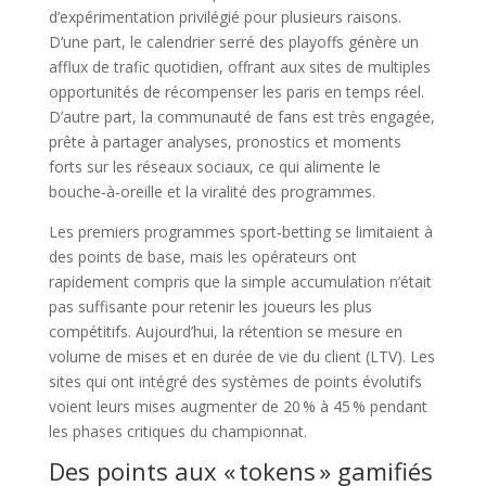
d’expérimentation privilégié pour plusieurs raisons.
D’une part, le calendrier serré des playoffs génère un
afflux de trafic quotidien, offrant aux sites de multiples
opportunités de récompenser les paris en temps réel.
D’autre part, la communauté de fans est très engagée,
prête à partager analyses, pronostics et moments
forts sur les réseaux sociaux, ce qui alimente le
bouche‑à‑oreille et la viralité des programmes.
Les premiers programmes sport‑betting se limitaient à
des points de base, mais les opérateurs ont
rapidement compris que la simple accumulation n’était
pas suffisante pour retenir les joueurs les plus
compétitifs. Aujourd’hui, la rétention se mesure en
volume de mises et en durée de vie du client (LTV). Les
sites qui ont intégré des systèmes de points évolutifs
voient leurs mises augmenter de 20 % à 45 % pendant
les phases critiques du championnat.
Des points aux « tokens » gamifiés