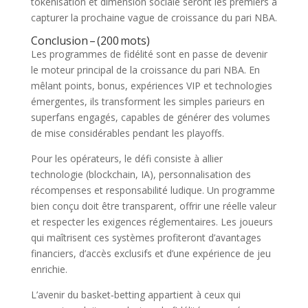
tokenisation et dimension sociale seront les premiers à
capturer la prochaine vague de croissance du pari NBA.
Conclusion – (200 mots)
Les programmes de fidélité sont en passe de devenir
le moteur principal de la croissance du pari NBA. En
mêlant points, bonus, expériences VIP et technologies
émergentes, ils transforment les simples parieurs en
superfans engagés, capables de générer des volumes
de mise considérables pendant les playoffs.
Pour les opérateurs, le défi consiste à allier
technologie (blockchain, IA), personnalisation des
récompenses et responsabilité ludique. Un programme
bien conçu doit être transparent, offrir une réelle valeur
et respecter les exigences réglementaires. Les joueurs
qui maîtrisent ces systèmes profiteront d’avantages
financiers, d’accès exclusifs et d’une expérience de jeu
enrichie.
L’avenir du basket‑betting appartient à ceux qui