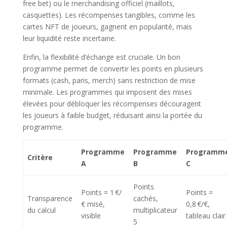
free bet) ou le merchandising officiel (maillots,
casquettes). Les récompenses tangibles, comme les
cartes NFT de joueurs, gagnent en popularité, mais
leur liquidité reste incertaine.
Enfin, la flexibilité d’échange est cruciale. Un bon
programme permet de convertir les points en plusieurs
formats (cash, paris, merch) sans restriction de mise
minimale. Les programmes qui imposent des mises
élevées pour débloquer les récompenses découragent
les joueurs à faible budget, réduisant ainsi la portée du
programme.
Programme
Programme
Programm
Critère
A
B
C
Points
Points = 1 €/
Points =
Transparence
cachés,
€ misé,
0,8 €/€,
du calcul
multiplicateur
visible
tableau clair
5