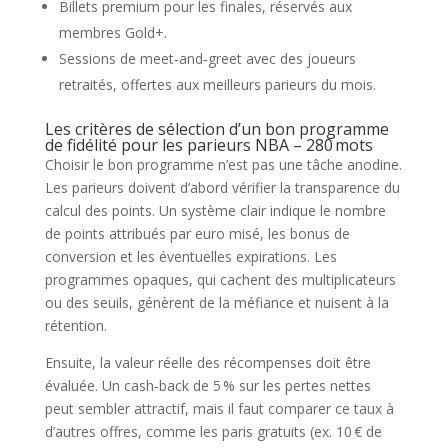
Billets premium pour les finales, réservés aux
membres Gold+.
Sessions de meet‑and‑greet avec des joueurs
retraités, offertes aux meilleurs parieurs du mois.
Les critères de sélection d’un bon programme
de fidélité pour les parieurs NBA – 280 mots
Choisir le bon programme n’est pas une tâche anodine.
Les parieurs doivent d’abord vérifier la transparence du
calcul des points. Un système clair indique le nombre
de points attribués par euro misé, les bonus de
conversion et les éventuelles expirations. Les
programmes opaques, qui cachent des multiplicateurs
ou des seuils, génèrent de la méfiance et nuisent à la
rétention.
Ensuite, la valeur réelle des récompenses doit être
évaluée. Un cash‑back de 5 % sur les pertes nettes
peut sembler attractif, mais il faut comparer ce taux à
d’autres offres, comme les paris gratuits (ex. 10 € de