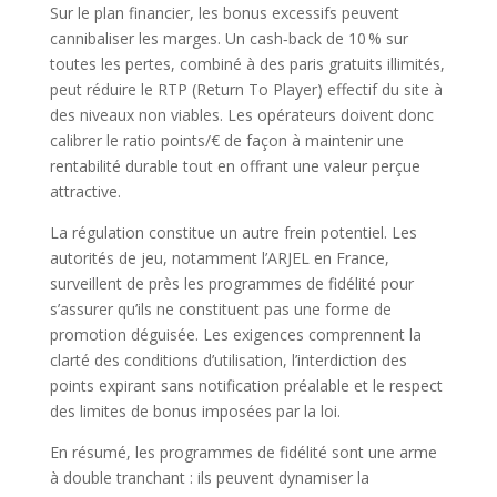
Sur le plan financier, les bonus excessifs peuvent
cannibaliser les marges. Un cash‑back de 10 % sur
toutes les pertes, combiné à des paris gratuits illimités,
peut réduire le RTP (Return To Player) effectif du site à
des niveaux non viables. Les opérateurs doivent donc
calibrer le ratio points/€ de façon à maintenir une
rentabilité durable tout en offrant une valeur perçue
attractive.
La régulation constitue un autre frein potentiel. Les
autorités de jeu, notamment l’ARJEL en France,
surveillent de près les programmes de fidélité pour
s’assurer qu’ils ne constituent pas une forme de
promotion déguisée. Les exigences comprennent la
clarté des conditions d’utilisation, l’interdiction des
points expirant sans notification préalable et le respect
des limites de bonus imposées par la loi.
En résumé, les programmes de fidélité sont une arme
à double tranchant : ils peuvent dynamiser la