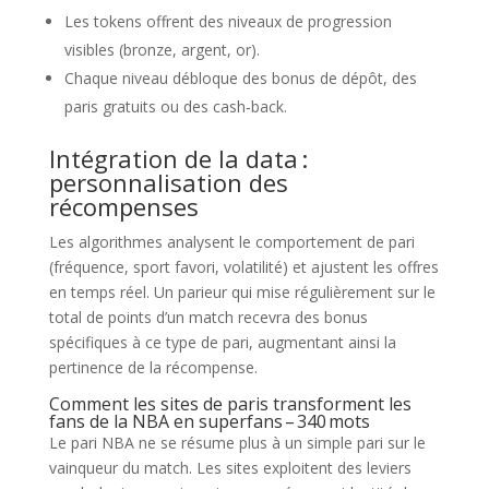
Les tokens offrent des niveaux de progression
visibles (bronze, argent, or).
Chaque niveau débloque des bonus de dépôt, des
paris gratuits ou des cash‑back.
Intégration de la data :
personnalisation des
récompenses
Les algorithmes analysent le comportement de pari
(fréquence, sport favori, volatilité) et ajustent les offres
en temps réel. Un parieur qui mise régulièrement sur le
total de points d’un match recevra des bonus
spécifiques à ce type de pari, augmentant ainsi la
pertinence de la récompense.
Comment les sites de paris transforment les
fans de la NBA en superfans – 340 mots
Le pari NBA ne se résume plus à un simple pari sur le
vainqueur du match. Les sites exploitent des leviers