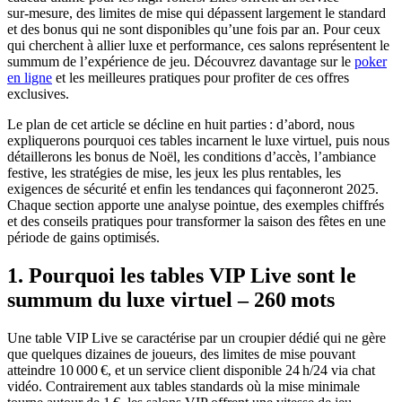
sur‑mesure, des limites de mise qui dépassent largement le standard
et des bonus qui ne sont disponibles qu’une fois par an. Pour ceux
qui cherchent à allier luxe et performance, ces salons représentent le
summum de l’expérience de jeu. Découvrez davantage sur le
poker
en ligne
et les meilleures pratiques pour profiter de ces offres
exclusives.
Le plan de cet article se décline en huit parties : d’abord, nous
expliquerons pourquoi ces tables incarnent le luxe virtuel, puis nous
détaillerons les bonus de Noël, les conditions d’accès, l’ambiance
festive, les stratégies de mise, les jeux les plus rentables, les
exigences de sécurité et enfin les tendances qui façonneront 2025.
Chaque section apporte une analyse pointue, des exemples chiffrés
et des conseils pratiques pour transformer la saison des fêtes en une
période de gains optimisés.
1. Pourquoi les tables VIP Live sont le
summum du luxe virtuel – 260 mots
Une table VIP Live se caractérise par un croupier dédié qui ne gère
que quelques dizaines de joueurs, des limites de mise pouvant
atteindre 10 000 €, et un service client disponible 24 h/24 via chat
vidéo. Contrairement aux tables standards où la mise minimale