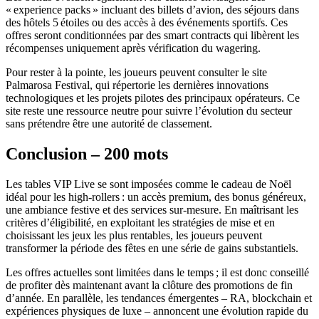
« experience packs » incluant des billets d’avion, des séjours dans
des hôtels 5 étoiles ou des accès à des événements sportifs. Ces
offres seront conditionnées par des smart contracts qui libèrent les
récompenses uniquement après vérification du wagering.
Pour rester à la pointe, les joueurs peuvent consulter le site
Palmarosa Festival, qui répertorie les dernières innovations
technologiques et les projets pilotes des principaux opérateurs. Ce
site reste une ressource neutre pour suivre l’évolution du secteur
sans prétendre être une autorité de classement.
Conclusion – 200 mots
Les tables VIP Live se sont imposées comme le cadeau de Noël
idéal pour les high‑rollers : un accès premium, des bonus généreux,
une ambiance festive et des services sur‑mesure. En maîtrisant les
critères d’éligibilité, en exploitant les stratégies de mise et en
choisissant les jeux les plus rentables, les joueurs peuvent
transformer la période des fêtes en une série de gains substantiels.
Les offres actuelles sont limitées dans le temps ; il est donc conseillé
de profiter dès maintenant avant la clôture des promotions de fin
d’année. En parallèle, les tendances émergentes – RA, blockchain et
expériences physiques de luxe – annoncent une évolution rapide du