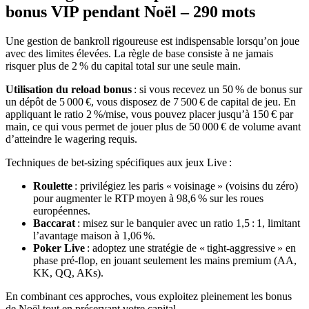
bonus VIP pendant Noël – 290 mots
Une gestion de bankroll rigoureuse est indispensable lorsqu’on joue
avec des limites élevées. La règle de base consiste à ne jamais
risquer plus de 2 % du capital total sur une seule main.
Utilisation du reload bonus
: si vous recevez un 50 % de bonus sur
un dépôt de 5 000 €, vous disposez de 7 500 € de capital de jeu. En
appliquant le ratio 2 %/mise, vous pouvez placer jusqu’à 150 € par
main, ce qui vous permet de jouer plus de 50 000 € de volume avant
d’atteindre le wagering requis.
Techniques de bet‑sizing spécifiques aux jeux Live :
Roulette
: privilégiez les paris « voisinage » (voisins du zéro)
pour augmenter le RTP moyen à 98,6 % sur les roues
européennes.
Baccarat
: misez sur le banquier avec un ratio 1,5 : 1, limitant
l’avantage maison à 1,06 %.
Poker Live
: adoptez une stratégie de « tight‑aggressive » en
phase pré‑flop, en jouant seulement les mains premium (AA,
KK, QQ, AKs).
En combinant ces approches, vous exploitez pleinement les bonus
de Noël tout en préservant votre capital.