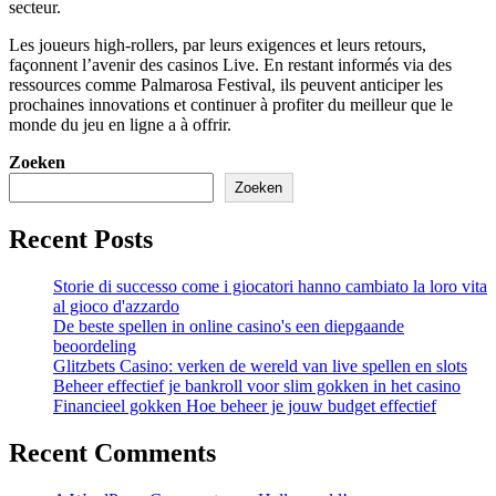
secteur.
Les joueurs high‑rollers, par leurs exigences et leurs retours,
façonnent l’avenir des casinos Live. En restant informés via des
ressources comme Palmarosa Festival, ils peuvent anticiper les
prochaines innovations et continuer à profiter du meilleur que le
monde du jeu en ligne a à offrir.
Zoeken
Zoeken
Recent Posts
Storie di successo come i giocatori hanno cambiato la loro vita
al gioco d'azzardo
De beste spellen in online casino's een diepgaande
beoordeling
Glitzbets Casino: verken de wereld van live spellen en slots
Beheer effectief je bankroll voor slim gokken in het casino
Financieel gokken Hoe beheer je jouw budget effectief
Recent Comments