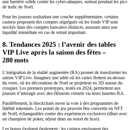
une barrière solide contre les cyber‑attaques, surtout pendant les pics
de trafic de Noël.
Pour les joueurs souhaitant une couche supplémentaire, certains
casinos proposent des comptes ségrégués où les fonds VIP sont
stockés dans des comptes bancaires distincts, assurant ainsi une
liquidité immédiate en cas de retrait important.
8. Tendances 2025 : l’avenir des tables
VIP Live après la saison des fêtes –
280 mots
L’intégration de la réalité augmentée (RA) promet de transformer les
salons VIP Live. Imaginez une table où les cartes flottent au-dessus
du verre, où les décorations de Noël se projettent en 3D autour du
croupier. Les premiers prototypes, testés en 2024, permettent aux
joueurs d’interagir avec des éléments virtuels via leurs lunettes RA.
Parallèlement, la blockchain ouvre la voie à des programmes de
fidélité tokenisés. Les points de jeu peuvent être convertis en NFT
de Noël, échangeables contre des expériences exclusives (dîner avec
un champion de poker, séjour dans un resort de luxe).
Les bonus évoluent également : les casinos envisagent des