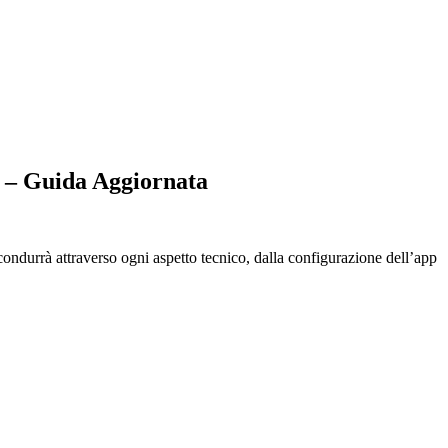
 – Guida Aggiornata
ndurrà attraverso ogni aspetto tecnico, dalla configurazione dell’app