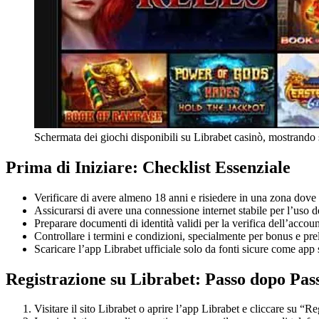
Schermata dei giochi disponibili su Librabet casinò, mostrando sl
Prima di Iniziare: Checklist Essenziale
Verificare di avere almeno 18 anni e risiedere in una zona dove 
Assicurarsi di avere una connessione internet stabile per l’uso d
Preparare documenti di identità validi per la verifica dell’accoun
Controllare i termini e condizioni, specialmente per bonus e prel
Scaricare l’app Librabet ufficiale solo da fonti sicure come app s
Registrazione su Librabet: Passo dopo Pas
Visitare il sito Librabet o aprire l’app Librabet e cliccare su “Reg