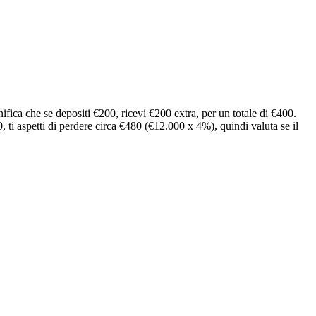
ca che se depositi €200, ricevi €200 extra, per un totale di €400.
 aspetti di perdere circa €480 (€12.000 x 4%), quindi valuta se il