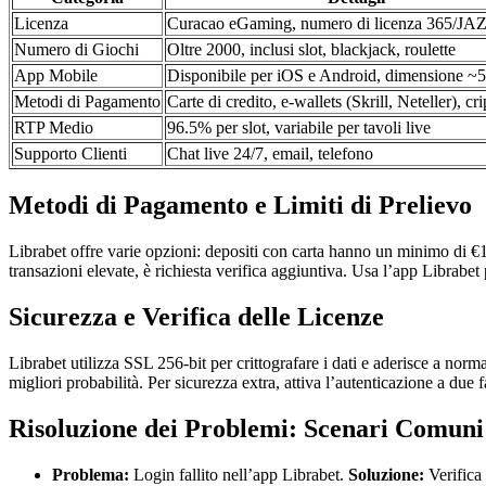
Licenza
Curacao eGaming, numero di licenza 365/JA
Numero di Giochi
Oltre 2000, inclusi slot, blackjack, roulette
App Mobile
Disponibile per iOS e Android, dimensione 
Metodi di Pagamento
Carte di credito, e-wallets (Skrill, Neteller), cr
RTP Medio
96.5% per slot, variabile per tavoli live
Supporto Clienti
Chat live 24/7, email, telefono
Metodi di Pagamento e Limiti di Prelievo
Librabet offre varie opzioni: depositi con carta hanno un minimo di €1
transazioni elevate, è richiesta verifica aggiuntiva. Usa l’app Librabet
Sicurezza e Verifica delle Licenze
Librabet utilizza SSL 256-bit per crittografare i dati e aderisce a nor
migliori probabilità. Per sicurezza extra, attiva l’autenticazione a due f
Risoluzione dei Problemi: Scenari Comuni
Problema:
Login fallito nell’app Librabet.
Soluzione:
Verifica 